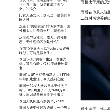
而相比母亲的厌
《可喜可贺，我进化成了美少
女。》推介
而后在他从未谋
比女人还女人：盘点当下最美的泰
二战时所遭受的
国人妖
沉迷于“男扮女装”的16岁学生，因
长相太过甜美而走红，现怎样？
泛性恋与双性恋、酷儿、跨性别
恋、无性恋的区别是什么?
泰国15岁最美人妖Yoshi，美过关
晓彤，可能是假女生！
泰国“人妖”的晚年生活：表面光
鲜，背后心酸，仅30岁就开始衰
老
泰国“人妖”虽然美丽动人，到了晚
年却如此生活，令人感到心酸
泰国一49岁人妖以日本男性为目
标，10年间骗了73人2600万泰
铢，原因是曾被日本男性骗过
泰国人妖到底有多美？_Yoshi
泰国人妖变性过程详解，一个男人
后来由于一场与