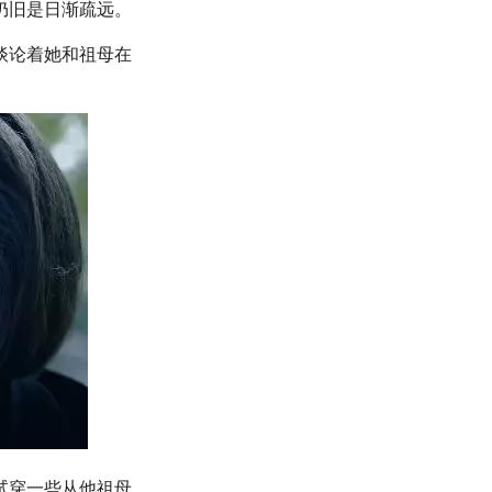
仍旧是日渐疏远。
谈论着她和祖母在
试穿一些从他祖母