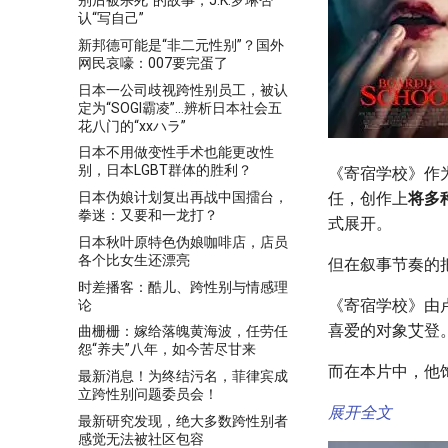
别后被杀死”的故事，J.K.罗琳否
认“写自己”
新邦德可能是“非二元性别”？国外
网民哀嚎：007要完蛋了
日本一公司歧视跨性别员工，被认
定为“SOGI霸凌”…辨析日本社会五
花八门的“xxハラ”
日本不用做变性手术也能更改性
别，日本LGBT群体的胜利？
《寄宿学校》作
日本伪娘计划复出再战中国擂台，
任，创作上
将多
拳迷：又要和一龙打？
式展开。
日本秋叶原特色伪娘咖啡店，店员
各个比女生还漂亮
但在叙事节奏的
时差播客：酷儿、跨性别与情感理
《寄宿学校》由
论
喜爱的对象艾登
曲栅栅：嫁给落魄黄海波，任劳任
怨“养夫”八年，如今苦尽甘来
而在本片中，他
最新消息！为终结污名，菲律宾成
立跨性别问题委员会！
展开全文
最新研究发现，绝大多数跨性别者
感觉无法被社区包容