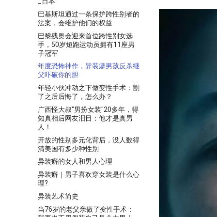
_日本
巴基斯坦通过一条保护跨性别者的
法案，会维护他们的权益
巴黎残奥会迎来首位跨性别女选
手，50岁短跑运动员拥有11座男
子冠军
年度恐怖神作，异装癖男孩反杀继
父吓破你的胆
年轻小伙冲动之下做变性手术：割
了之后后悔了，怎么办？
广西怪大叔"男扮女装"20多年，得
知真相后网友泪目：他才是真男
人！
开放的性别多元化背后，没人数得
清美国有多少种性别
异装癖的女人和男人心理
异装癖｜男子喜欢穿女装是什么心
理?
异装艺术简史
当76岁的老父亲做了变性手术：