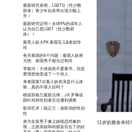
最新研究表明，LGBTQ（性少数
群体）青少年自杀率出现大幅上
升！
最新研究证明！全球9%的成年人
认为自己是LGBT（性少数群
体）！
最美人妖大PK 泰国宝儿&老挝玲
玲
有关泰国的6个问题：泰国人妖将
灭绝、泰国男子都当过和尚
李银河：大侠虽然不爱看书，但是
爱情把他变成了一个诗人
来泰国第1次看人妖表演是什么体
验，真的不堪入目吗？
根据苏格兰最新法律，J.K.罗琳或
因针对跨性别者言论遭到调查
歌词艺术｜陆正兰：谈歌词的性别
性
身为女装男子兼义妹暗恋对象的
12岁的雅各布
我，正跟亲姐和幼驯染百合了的好
基友（男）假装热恋中：轻小说