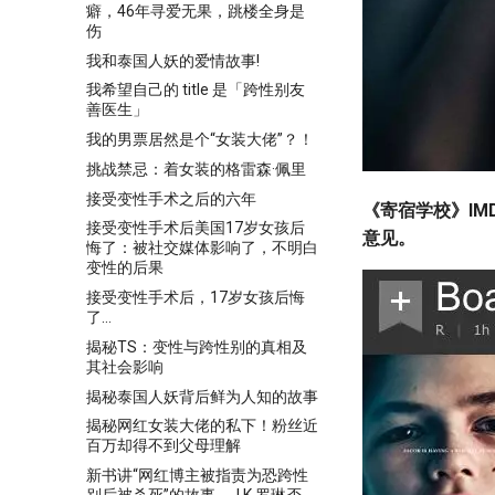
癖，46年寻爱无果，跳楼全身是
伤
我和泰国人妖的爱情故事!
我希望自己的 title 是「跨性别友
善医生」
我的男票居然是个“女装大佬”？！
挑战禁忌：着女装的格雷森·佩里
接受变性手术之后的六年
《寄宿学校》IM
接受变性手术后美国17岁女孩后
意见。
悔了：被社交媒体影响了，不明白
变性的后果
接受变性手术后，17岁女孩后悔
了…
揭秘TS：变性与跨性别的真相及
其社会影响
揭秘泰国人妖背后鲜为人知的故事
揭秘网红女装大佬的私下！粉丝近
百万却得不到父母理解
新书讲“网红博主被指责为恐跨性