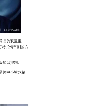
导演的双重重
哥特式情节剧的方
头加以抑制。
是片中小埃尔希