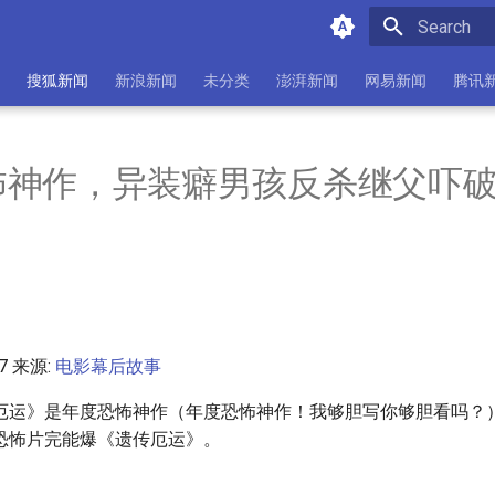
Initializing 
搜狐新闻
新浪新闻
未分类
澎湃新闻
网易新闻
腾讯
怖神作，异装癖男孩反杀继父吓
47 来源:
电影幕后故事
厄运》是年度恐怖神作（年度恐怖神作！我够胆写你够胆看吗？
恐怖片完能爆《遗传厄运》。