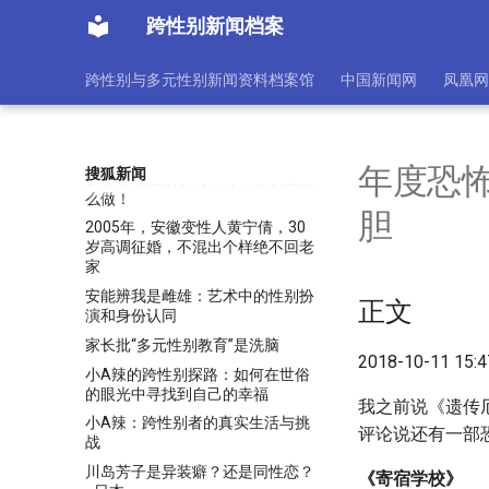
个漂亮，今最大59岁，最小35岁
跨性别新闻档案
媒介or艺术？数字时代的摄影何
为？
跨性别与多元性别新闻资料档案馆
中国新闻网
凤凰网
子宫移植专家表示，跨性别女性自
然怀孕是“医学上可能的”
学校说服19岁抑郁症女孩“去变性
就好”，女孩变性后抑郁自杀
年度恐
搜狐新闻
孩子出现性别认同障碍，家长要这
么做！
胆
2005年，安徽变性人黄宁倩，30
岁高调征婚，不混出个样绝不回老
家
安能辨我是雌雄：艺术中的性别扮
正文
演和身份认同
家长批“多元性别教育”是洗脑
2018-10-11 15:
小A辣的跨性别探路：如何在世俗
的眼光中寻找到自己的幸福
我之前说《遗传
小A辣：跨性别者的真实生活与挑
评论说还有一部
战
川岛芳子是异装癖？还是同性恋？
《寄宿学校》