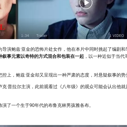
为导演鲍兹·亚金的恐怖片处女作，他在本片中同时挑起了编剧和
种叙事元素以奇特的方式混合和包装在一起
，以一种近似于当代
把控上，鲍兹·亚金却又呈现出一种严肃的态度，对悬疑叙事的势
卢克·普拉尔主演，此前观看过《八年级》的观众可能会认出他就
。
饰演了一个生于90年代的布鲁克林男孩雅各布。