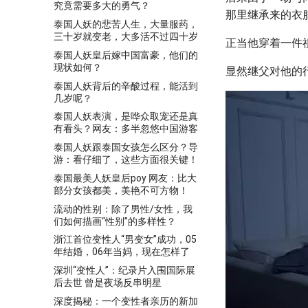
究竟需要多大的勇气？
那里继承来的衣
泰国人妖的悲苦人生，大量服药，
三十岁就变老，大多活不过四十岁
正当他穿着一件
泰国人妖皇后嫁中国富豪，他们的
现状如何？
显然继父对他的
泰国人妖背后的辛酸过程，能活到
几岁呢？
泰国人妖表演，是哗众取宠还是真
有看头？网友：多半忽悠中国游客
泰国人妖跟泰国女孩怎么区分？导
游：看仔细了，这些方面很关键！
泰国最美人妖皇后poy 网友：比大
部分女孩都美，美艳不可方物！
流动的性别：除了男性/女性，我
们如何描画“性别”的多样性？
浙江首位变性人“男变女”成功，05
年结婚，06年当妈，现在怎样了
深圳“变性人”：纪录片入围国际展
后去世 曾是夜场反串明星
深度揭秘：一个变性者亲历的新加