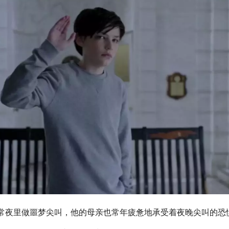
经常夜里做噩梦尖叫，他的母亲也常年疲惫地承受着夜晚尖叫的恐