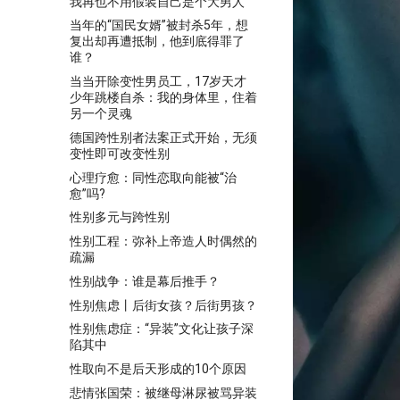
我再也不用假装自己是个大男人
当年的“国民女婿”被封杀5年，想
复出却再遭抵制，他到底得罪了
谁？
当当开除变性男员工，17岁天才
少年跳楼自杀：我的身体里，住着
另一个灵魂
德国跨性别者法案正式开始，无须
变性即可改变性别
心理疗愈：同性恋取向能被“治
愈”吗?
性别多元与跨性别
性别工程：弥补上帝造人时偶然的
疏漏
性别战争：谁是幕后推手？
性别焦虑丨后街女孩？后街男孩？
性别焦虑症：“异装”文化让孩子深
陷其中
性取向不是后天形成的10个原因
悲情张国荣：被继母淋尿被骂异装