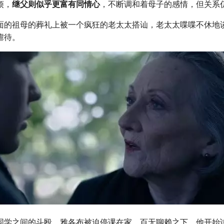
烦，
继父则似乎更富有同情心
，不断调和着母子的感情，但关系
面的祖母的葬礼上被一个疯狂的老太太搭讪，老太太喋喋不休地
虐待。
同学之间的斗殴，雅各布被迫停课在家，百无聊赖之下，他开始