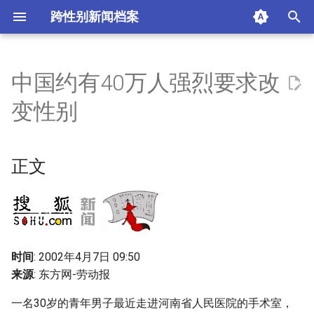
跨性别新闻档案
I
n
中国约有40万人强烈要求改
正文
i
变性别
t
摘要与附加信息
i
正文
附加信息 [Processed Page
a
Metadata]
l
i
z
时间
: 2002年4月7日 09:50
i
来源
: 东方网-劳动报
n
一名30岁的青年男子最近走进河南省人民医院的手术室，