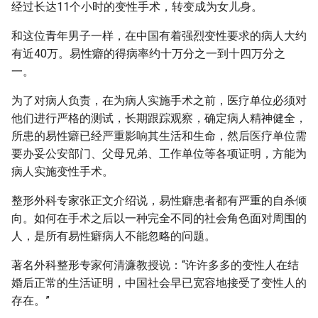
经过长达11个小时的变性手术，转变成为女儿身。
g
和这位青年男子一样，在中国有着强烈变性要求的病人大约
s
有近40万。易性癖的得病率约十万分之一到十四万分之
e
一。
a
为了对病人负责，在为病人实施手术之前，医疗单位必须对
r
他们进行严格的测试，长期跟踪观察，确定病人精神健全，
所患的易性癖已经严重影响其生活和生命，然后医疗单位需
c
要办妥公安部门、父母兄弟、工作单位等各项证明，方能为
h
病人实施变性手术。
整形外科专家张正文介绍说，易性癖患者都有严重的自杀倾
向。如何在手术之后以一种完全不同的社会角色面对周围的
人，是所有易性癖病人不能忽略的问题。
著名外科整形专家何清濂教授说：“许许多多的变性人在结
婚后正常的生活证明，中国社会早已宽容地接受了变性人的
存在。”