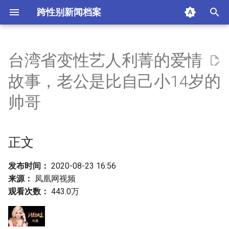
跨性别新闻档案
I
n
台湾省变性艺人利菁的爱情
正文
i
故事，老公是比自己小14岁的
t
摘要与附加信息
帅哥
i
附加信息 [Processed Page
a
Metadata]
正文
l
i
发布时间：
2020-08-23 16:56
来源：
凤凰网视频
z
观看次数：
443.0万
i
n