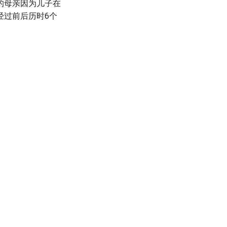
的母亲因为儿子在
经过前后历时6个