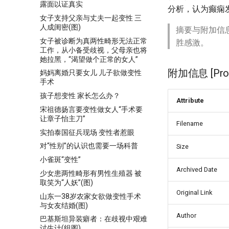
露面以证真实
分析，认为癫痫
女子支持父亲与丈夫一起变性 三
人成闺密(图)
摘要与附加信
女子被诊断为真两性畸形无法正常
胜感激。
工作，从小备受歧视，父母亲也将
她拉黑，“渴望做个正常的女人”
附加信息 [Proce
妈妈离婚只要女儿 儿子欲做变性
手术
孩子想变性 家长怎么办？
Attribute
宋祖德扬言要变性做女人“手术要
让章子怡主刀”
Filename
实拍泰国征兵现场 变性者惹眼
对“性别”的认识也需要一场科普
Size
小雀斑“变性”
Archived Date
少女患两性畸形有男性生殖器 被
取笑为“人妖”(图)
Original Link
山东一38岁农家女欲做变性手术
与女友结婚(图)
Author
巴基斯坦异装癖者：在歧视中艰难
讨生计(组图)