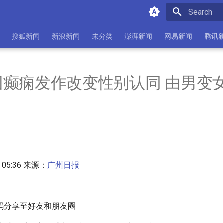
Initializing 
搜狐新闻
新浪新闻
未分类
澎湃新闻
网易新闻
腾讯
因癫痫发作改变性别认同 由男变
 05:36 来源：
广州日报
码分享至好友和朋友圈