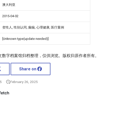
澳大利亚
2015-04-02
变性人, 性别认同, 癫痫, 心理健康, 医疗案例
[Unknown type(update needed)]
文数字档案馆归档整理，仅供浏览。版权归原作者所有。
Share on
25
February 26, 2025