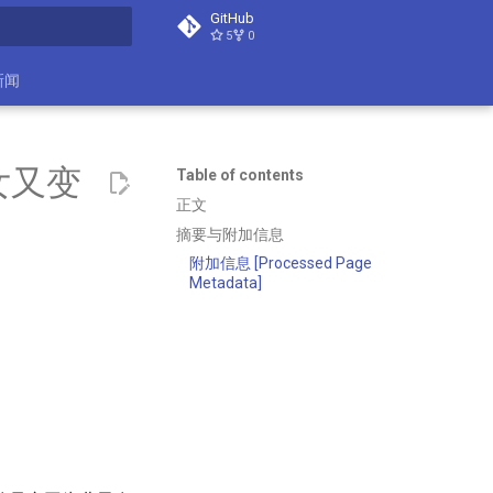
GitHub
5
0
search
新闻
女又变
Table of contents
正文
摘要与附加信息
附加信息 [Processed Page
Metadata]