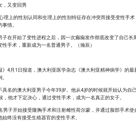
女，又变回男
为心理上的性别认同和生理上的性别特征存在冲突而接受变性手术
的事情。
男子在开始了变性进程之后，因一次癫痫发作彻底改变了自己长
变性手术，重新成为一名普通男子。（瀚辰）
报》4月1日报道，澳大利亚医学杂志《澳大利亚精神病学》的最
例。
不具名的澳大利亚男子今年39岁。他从4岁的时候就开始认为自
时候，他才下定决心，通过变性手术，成为一名真正的女子。
这名男子开始接受隆胸手术和注射雌性荷尔蒙，并通过脸部手术使
他始终没有接受生殖器官的变性手术。