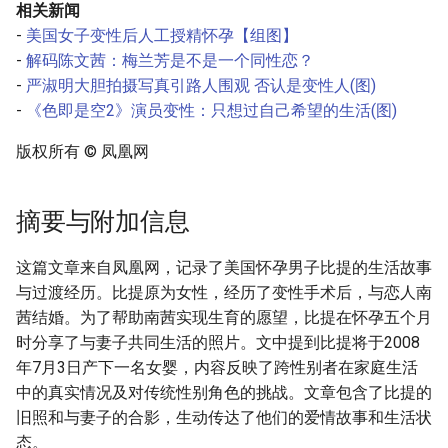
相关新闻
-
美国女子变性后人工授精怀孕【组图】
-
解码陈文茜：梅兰芳是不是一个同性恋？
-
严淑明大胆拍摄写真引路人围观 否认是变性人(图)
-
《色即是空2》演员变性：只想过自己希望的生活(图)
版权所有 © 凤凰网
摘要与附加信息
这篇文章来自凤凰网，记录了美国怀孕男子比提的生活故事
与过渡经历。比提原为女性，经历了变性手术后，与恋人南
茜结婚。为了帮助南茜实现生育的愿望，比提在怀孕五个月
时分享了与妻子共同生活的照片。文中提到比提将于2008
年7月3日产下一名女婴，内容反映了跨性别者在家庭生活
中的真实情况及对传统性别角色的挑战。文章包含了比提的
旧照和与妻子的合影，生动传达了他们的爱情故事和生活状
态。