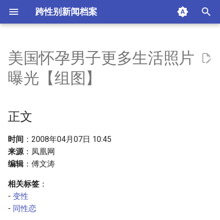
跨性别新闻档案
T
y
美国怀孕男子更多生活照片
正文
p
曝光【组图】
e
摘要与附加信息
t
正文
附加信息 [Processed Page
o
Metadata]
s
时间
：2008年04月07日 10:45
来源
：凤凰网
t
编辑
：傅文涛
a
相关标签
：
r
-
变性
-
同性恋
t