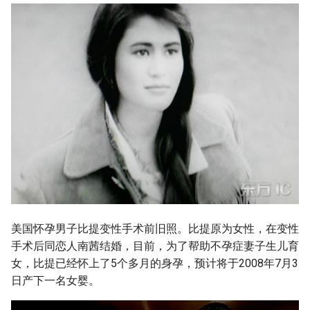
s
e
a
r
c
h
i
n
g
美国怀孕男子比提变性手术前旧照。比提原为女性，在变性
手术后同恋人南茜结婚，目前，为了帮助不孕症妻子生儿育
女，比提已经怀上了5个多月的身孕，预计将于2008年7月3
日产下一名女婴。