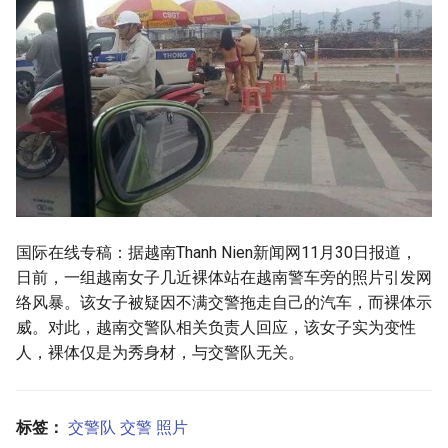
g
s
e
a
r
c
h
国际在线专稿：据越南Thanh Nien新闻网11月30日报道，
日前，一组越南女子几近裸体站在越南警车旁的照片引发网
络风暴。该女子被疑因不满交警拖走自己的汽车，而裸体示
威。对此，越南交警队相关负责人回应，该女子实为变性
人，裸体仅是为秀身材，与交警队无关。
标签：
交警队
交警
照片