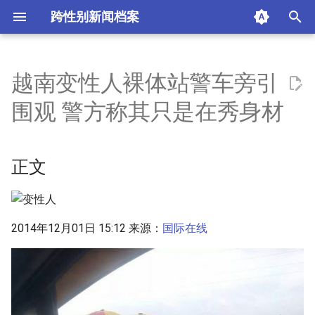
跨性别新闻档案
I
n
越南变性人裸体站警车旁引
正文
i
围观 警方称其只是在秀身材
t
摘要与附加信息
i
正文
附加信息 [Processed Page
a
Metadata]
l
i
2014年12月01日 15:12 来源：
国际在线
z
i
n