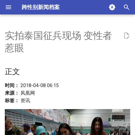
跨性别新闻档案
T
y
实拍泰国征兵现场 变性者
正文
p
惹眼
e
摘要与附加信息
t
正文
附加信息 [Processed Page
o
Metadata]
s
时间：
2018-04-08 06:15
来源：
凤凰网
t
标签：
资讯
a
r
t