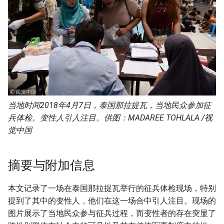
s
e
a
r
c
h
当地时间2018年4月7日，泰国那拉提瓦，当地民众参加征
i
兵体检。变性人引人注目。供图：MADAREE TOHLALA /视
觉中国
n
g
摘要与附加信息
本文记录了一场在泰国那拉提瓦举行的征兵体检现场，特别
提到了其中的变性人，他们在这一场合中引人注目。现场的
图片展示了当地民众参与征兵过程，而变性者的存在突显了