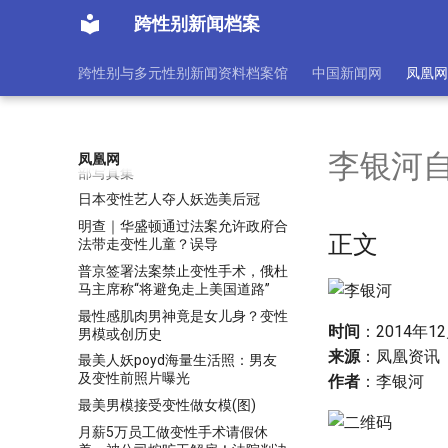
比图 为变性者群体发声
跨性别新闻档案
教皇在LGBTQ会议上被敦促撤销
对“性别肯定护理”的禁令
跨性别与多元性别新闻资料档案馆
中国新闻网
凤凰网
新西兰一举重选手成为首位参加奥
运会的变性运动员
日本“伪娘”当道 男子热衷穿女装
日本变性人选美皇后凯旋后推出首
李银河自
凤凰网
部写真集
日本变性艺人夺人妖选美后冠
明查｜华盛顿通过法案允许政府合
正文
法带走变性儿童？误导
普京签署法案禁止变性手术，俄杜
马主席称“将避免走上美国道路”
最性感肌肉男神竟是女儿身？变性
时间
：2014年12
男模或创历史
来源
：凤凰资讯
最美人妖poyd海量生活照：男友
及变性前照片曝光
作者
：李银河
最美男模接受变性做女模(图)
月薪5万员工做变性手术请假休