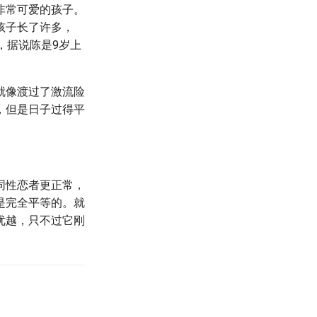
非常可爱的孩子。
孩子长了许多，
，据说陈是9岁上
就像渡过了激流险
，但是日子过得平
同性恋者更正常，
是完全平等的。就
优越，只不过它刚