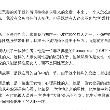
挺恶毒的关于我的所谓拉拉身份曝光的文章。本来，一个人怎么
私，我没有义务向任何人交代。但是既然有人这么不客气地“爆料
听：
恋，不是同性恋。这是我当初跟王小波结婚的原因之一。不像中
异性勉强结婚那样，我跟王小波结婚不是出于压力，而是双方自
认识了一位异性者，他是一位非常典型的Transsexual（LGBT
性的人。这样的人跟女同性恋的区别在于，他虽然身体是女性，
爱的只能是异性恋女人，而不是同性恋女人。
情故事，是我在写的自传中的一节。由于这个特殊的变故，就提
而是他，是一位生理女性、心理男性的人。他是一位女变男的变
ual。无论从外貌还是内心看，他都是一位地地道道的男性。他性格中
此，有时他被人误叫一声“先生”“大哥”会乐不可支；他生活中最
手间都会把里面的人吓一跳。