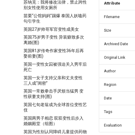
苏纳克：我将修改法律，禁止跨性
Attribute
别女性使用女厕所
苗栗“公馆妈妈”踢爆 泰国人妖嗑药
Filename
勾引学生
英国27岁帅哥军官变性成美女
Size
英国75岁男子变性 异装癖致多次
离婚(图)
Archived Date
英国81岁传奇作家变性36年后再
娶前妻(图)
Original Link
英国一变性女囚被强迫关入男牢后
死亡
Author
英国一女子支持父亲和丈夫变性
三人成“闺密”
Region
英国一常败拳击手厌烦当猛男 变
性获妻支持(图)
Date
英国七旬老翁成为全球首位变性艺
伎
Tags
英国两男子相恋 双双变性后步入
婚姻殿堂（组图）
Evaluation
英国为性别认同障碍儿童提供药物