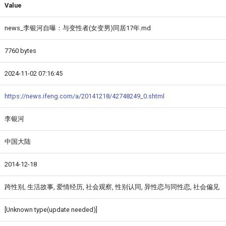
Value
news_李银河自曝：与变性者(女变男)同居17年.md
7760 bytes
2024-11-02 07:16:45
https://news.ifeng.com/a/20141218/42748249_0.shtml
李银河
中国大陆
2014-12-18
跨性别, 生活故事, 爱情经历, 社会观察, 性别认同, 异性恋与同性恋, 社会偏见
[Unknown type(update needed)]