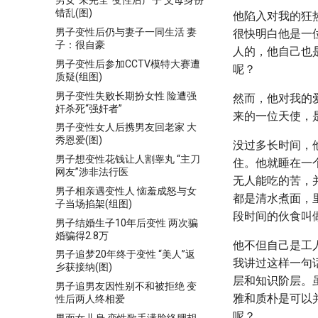
男女“未完全”变性后产子 父母身份
错乱(图)
他陷入对我的狂
男子变性后仍与妻子一同生活 妻
很快明白他是一
子：很自豪
人的，他自己也
男子变性后参加CCTV模特大赛遭
呢？
质疑(组图)
男子变性失败长期扮女性 险遭强
然而，他对我的
奸杀死“强奸者”
来的一位天使，
男子变性女人后携男友回老家 大
秀恩爱(图)
没过多长时间，
男子想变性花钱让人割睾丸 “主刀
住。他就睡在一
网友”涉非法行医
无人能吃的苦，
男子相亲遇变性人 恼羞成怒与女
都是清水煮面，
子当场掐架(组图)
段时间的伙食叫做
男子结婚生子10年后变性 两次骗
婚骗得2.8万
他不但自己是工
男子追梦20年终于变性 “美人”返
我讲过这样一句
乡获接纳(图)
层和知识阶层。
男子追男友因性别不和被拒绝 变
雅和质朴是可以
性后两人终相爱
呢？
男面女儿身 变性歌手满脸络腮胡