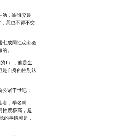
生活，跟谁交朋
”，我也不得不交
国七成同性恋都会
愿的。
中的T），他是生
但是自身的性别认
前公诸于世吧：
性者，学名叫
的男性度极高，超
尴尬的事情就是，