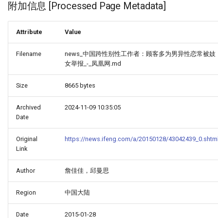
附加信息 [Processed Page Metadata]
Attribute
Value
Filename
news_中国跨性别性工作者：顾客多为男异性恋常被妓
女举报_-_凤凰网.md
Size
8665 bytes
Archived
2024-11-09 10:35:05
Date
Original
https://news.ifeng.com/a/20150128/43042439_0.shtm
Link
Author
詹佳佳，邱曼思
Region
中国大陆
Date
2015-01-28