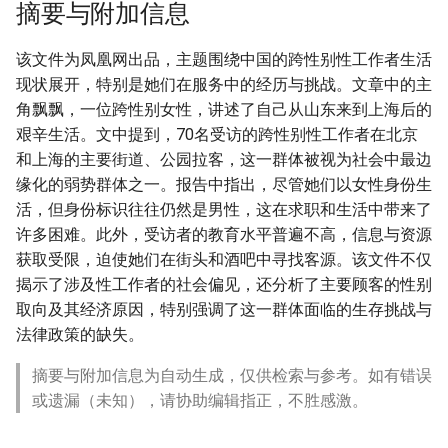
摘要与附加信息
该文件为凤凰网出品，主题围绕中国的跨性别性工作者生活
现状展开，特别是她们在服务中的经历与挑战。文章中的主
角飘飘，一位跨性别女性，讲述了自己从山东来到上海后的
艰辛生活。文中提到，70名受访的跨性别性工作者在北京
和上海的主要街道、公园拉客，这一群体被视为社会中最边
缘化的弱势群体之一。报告中指出，尽管她们以女性身份生
活，但身份标识往往仍然是男性，这在求职和生活中带来了
许多困难。此外，受访者的教育水平普遍不高，信息与资源
获取受限，迫使她们在街头和酒吧中寻找客源。该文件不仅
揭示了涉及性工作者的社会偏见，还分析了主要顾客的性别
取向及其经济原因，特别强调了这一群体面临的生存挑战与
法律政策的缺失。
摘要与附加信息为自动生成，仅供检索与参考。如有错误
或遗漏（未知），请协助编辑指正，不胜感激。