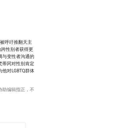
他被呼吁推翻天主
助跨性别者获得更
调与变性者沟通的
梵蒂冈对性别肯定
他对LGBTQ群体
协助编辑指正，不