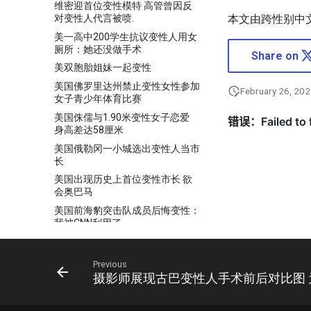
维密迎首位变性模特 高管曾因反
对变性人代言被喷.
本文由跨性别中
美一高中200学生抗议变性人用女
厕所：她还没做手术
Share on
美双胞胎姐妹一起变性
美国佛罗里达州禁止变性女性参加
February 26, 20
女子青少年体育比赛
美国侏儒与1.90米变性女子恋爱
身高差达58厘米
美国俄勒冈一小城选出变性人当市
长
美国出现历史上首位变性市长 欲
会奥巴马
美国前海豹突击队成员后悔变性：
我被CNN利用了
美国加州通过新政：囚犯欲变性
政府须买单
Previous
美国变性人结婚：“丈夫”生娃 “妻
摄影师展现古巴变性人手术前后对比图
子”当爸
美国变性夫妇育有两子（高清组