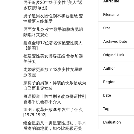
Attribute
男子追梦20年终于变性 “美人”返
乡获接纳(图)
Filename
男子追男友因性别不和被拒绝 变
性后两人终相爱
Size
男面女儿身 变性歌手满脸络腮胡
献唱吓哭观众
Archived Date
盘点全球12位著名惊艳变性美人
【组图】
Original Link
福建变性美女博客征婚 曾参加选
美获奖
Author
离婚后更豪放？42岁变性女星晒
泳装照
Region
穿裙子的男孩：异装的快乐是成为
自己而非穿女装
Date
粤语报道丨跨性别者改身份证性别
香港平机会称不介入
Tags
组图：改革开放30年发生了什么
[1978-1992]
Evaluation
继金星后又一男星变性成功，手术
后疼的满地爬，如今比杨颖还美！