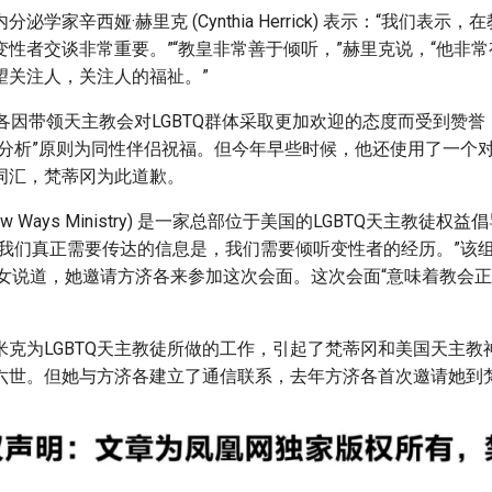
泌学家辛西娅·赫里克 (Cynthia Herrick) 表示：“我们表示
变性者交谈非常重要。”“教皇非常善于倾听，”赫里克说，“他非
望关注人，关注人的福祉。”
各因带领天主教会对LGBTQ群体采取更加欢迎的态度而受到赞
分析”原则为同性伴侣祝福。但今年早些时候，他还使用了一个对L
词汇，梵蒂冈为此道歉。
ew Ways Ministry) 是一家总部位于美国的LGBTQ天主教徒
“我们真正需要传达的信息是，我们需要倾听变性者的经历。”该
修女说道，她邀请方济各来参加这次会面。这次会面“意味着教会
米克为LGBTQ天主教徒所做的工作，引起了梵蒂冈和美国天主教
六世。但她与方济各建立了通信联系，去年方济各首次邀请她到