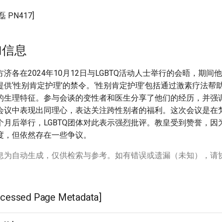
PN417]
加信息
济各在2024年10月12日与LGBTQ活动人士举行的会晤，期间
供‘性别肯定护理’的禁令。‘性别肯定护理’包括通过激素疗法帮
的生理特征。参与会谈的变性者和医生分享了他们的经历，并强
会议中表现出同理心，表达关注跨性别者的福利。这次会议是在
月后举行，LGBTQ团体对此表示强烈批评。教皇受到赞誉，因为
度，但依然存在一些争议。
息为自动生成，仅供检索与参考。如有错误或遗漏（未知），请
ssed Page Metadata]