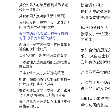
揭变性艺人心酸历程 河莉秀劝老
据路透社报道，当
公分手遭拒绝
推翻天主教会对
揭秘泰国人妖凄惨生活【组图】
高雌激素或睾酮
摄影师展现古巴变性人手术前后对
比图 为变性者群体发声
这场80分钟的会
教修女、一位变
教皇在LGBTQ会议上被敦促撤销
对“性别肯定护理”的禁令
国医生。
新西兰一举重选手成为首位参加奥
运会的变性运动员
参加会议的迈克
日本“伪娘”当道 男子热衷穿女装
乐。”来自波士
己的身体感到很
日本变性人选美皇后凯旋后推出首
部写真集
此次不同寻常的
日本变性艺人夺人妖选美后冠
明查｜华盛顿通过法案允许政府合
此次与十几位LG
法带走变性儿童？误导
进行的。教义办
普京签署法案禁止变性手术，俄杜
马主席称“将避免走上美国道路”
LGBTQ团体
最性感肌肉男神竟是女儿身？变性
跨性别者的意见
男模或创历史