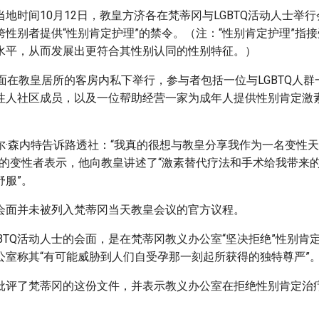
地时间10月12日，教皇方济各在梵蒂冈与LGBTQ活动人士举
跨性别者提供“性别肯定护理”的禁令。（注：“性别肯定护理”指
水平，从而发展出更符合其性别认同的性别特征。）
面在教皇居所的客房内私下举行，参与者包括一位与LGBTQ人
性人社区成员，以及一位帮助经营一家为成年人提供性别肯定激
尔·森内特告诉路透社：“我真的很想与教皇分享我作为一名变性
顿的变性者表示，他向教皇讲述了“激素替代疗法和手术给我带来
舒服”。
会面并未被列入梵蒂冈当天教皇会议的官方议程。
BTQ活动人士的会面，是在梵蒂冈教义办公室“坚决拒绝”性别肯
公室称其“有可能威胁到人们自受孕那一刻起所获得的独特尊严”
严厉批评了梵蒂冈的这份文件，并表示教义办公室在拒绝性别肯定治
。