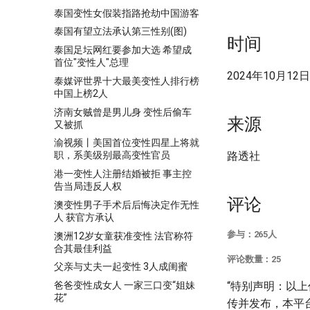
泰国变性女假装指路抢劫中国游客
泰国有望立法承认第三性别(图)
时间
泰国足坛网红要参加大选 希望成
首位"变性人"总理
2024年10月12日
泰媒评世界十大最美变性人排行榜
中国上榜2人
济南女贼曾是男儿身 变性后偷车
来源
又被抓
渝视频丨美国首位变性四星上将就
路透社
职，系美级别最高变性官员
港一变性人注册结婚被拒 事主控
告当局违反人权
评论
澳变性男子手术后后悔决定作无性
人 获官方承认
参与：265人
澳洲12岁女童获准变性 法官称符
合其最佳利益
评论数量：25
父亲与丈夫一起变性 3人成闺蜜
“特别声明：以上
爸爸变性成女人 一家三口变“姐妹
花”
传并发布，本平