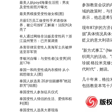
最美人妖poyd海量生活照：男友
参加教皇会议的内分
及变性前照片曝光
域的政策时，与
最美男模接受变性做女模(图)
表示，他总是希
月薪5万员工做变性手术请假休
养，被公司按旷工解雇！法院判决
现年87岁的方济
亮了
据“具体情况具体
有人通过网络非法贩卖变性药？浙
贬义的意大利语
江温州警方：已开展调查
杀害菲律宾变性人美海军士兵被押
“新方式事工” (N
送至菲军营
织周六的活动。
李银河自曝：与变性者(女变男)同
珍妮·格拉米克
居17年
代时代”，她说。
泰国一和尚变性成内衣模特 从小
就想做女人(图)
几十年来，格拉
泰国人妖选美 20岁佳丽娜蒂“艳冠
包括教皇本笃十
群芳”(组图)
泰国变性人参加征兵仪式
泰国变性人情侣的生活、爱情和权
利(图)
泰国变性人选美大赛现场