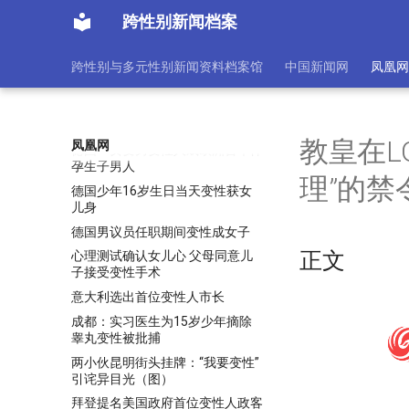
可获奖学金
跨性别新闻档案
News 广西：艾滋病男扮女子卖淫
筹变性手术费
跨性别与多元性别新闻资料档案馆
中国新闻网
凤凰网
张家辉与泰最美人妖 《赌城风云
2》再续前缘
德16岁男童做变性手术 成全球最
年轻变性人[组图]
教皇在L
凤凰网
德国一女变男变性人成欧洲首个怀
孕生子男人
理”的禁
德国少年16岁生日当天变性获女
儿身
德国男议员任职期间变性成女子
正文
心理测试确认女儿心 父母同意儿
子接受变性手术
意大利选出首位变性人市长
成都：实习医生为15岁少年摘除
睾丸变性被批捕
两小伙昆明街头挂牌：“我要变性”
引诧异目光（图）
拜登提名美国政府首位变性人政客