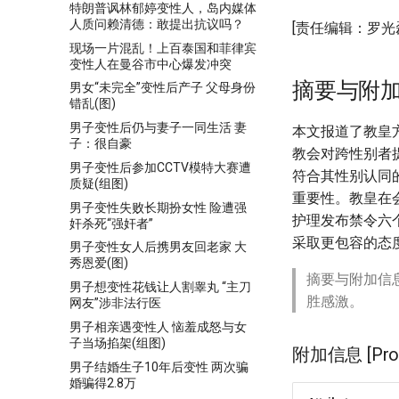
特朗普讽林郁婷变性人，岛内媒体
人质问赖清德：敢提出抗议吗？
[责任编辑：罗光磊 
现场一片混乱！上百泰国和菲律宾
变性人在曼谷市中心爆发冲突
摘要与附
男女“未完全”变性后产子 父母身份
错乱(图)
男子变性后仍与妻子一同生活 妻
本文报道了教皇方
子：很自豪
教会对跨性别者提
男子变性后参加CCTV模特大赛遭
符合其性别认同
质疑(组图)
重要性。教皇在
男子变性失败长期扮女性 险遭强
护理发布禁令六个
奸杀死“强奸者”
采取更包容的态
男子变性女人后携男友回老家 大
秀恩爱(图)
摘要与附加信
男子想变性花钱让人割睾丸 “主刀
胜感激。
网友”涉非法行医
男子相亲遇变性人 恼羞成怒与女
子当场掐架(组图)
附加信息 [Proce
男子结婚生子10年后变性 两次骗
婚骗得2.8万