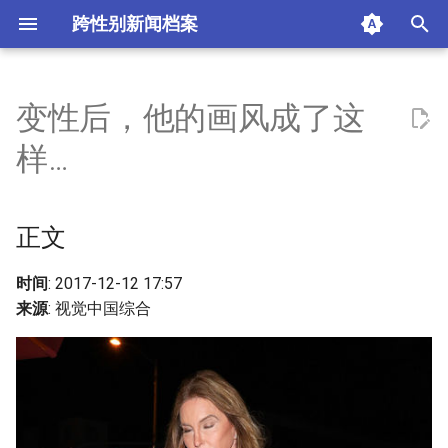
跨性别新闻档案
I
n
变性后，他的画风成了这
正文
i
样…
t
摘要与附加信息
i
正文
附加信息 [Processed Page
a
Metadata]
l
时间
: 2017-12-12 17:57
来源
: 视觉中国综合
i
z
i
n