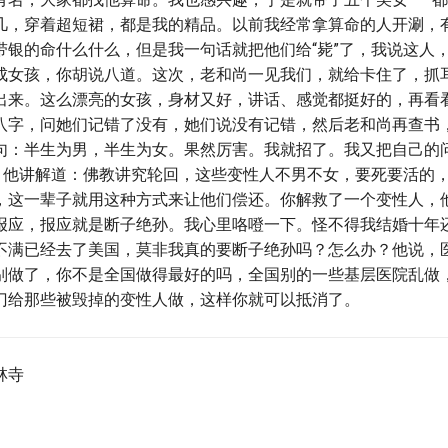
几，穿着超短裙，都是我的精品。以前我经常拿算命的人开涮，
带银的命什么什么，但是我一句话就把他们给“毙”了，我说这人
成女孩，你胡说八道。这次，老和尚一见我们，就给卡住了，抓
出来。这么漂亮的女孩，身材又好，讲话、感觉都挺好的，再看
八字，问她们记错了没有，她们说没有记错，然后老和尚再查书
句：半生为男，半生为女。果然厉害。我就招了。我又把自己的
后，他讲解道：佛教讲究轮回，这些变性人不男不女，要死要活的
，这一辈子就用这种方式来让他们偿还。你解救了一个变性人，
报应，报应就是断子绝孙。我心里咯噔一下。怪不得我结婚十年
不满已经去了美国，莫非我真的要断子绝孙吗？怎么办？他说，
别做了，你不是全国做得最好的吗，全国别的一些基层医院乱做
门给那些被毁掉的变性人做，这样你就可以抵消了。