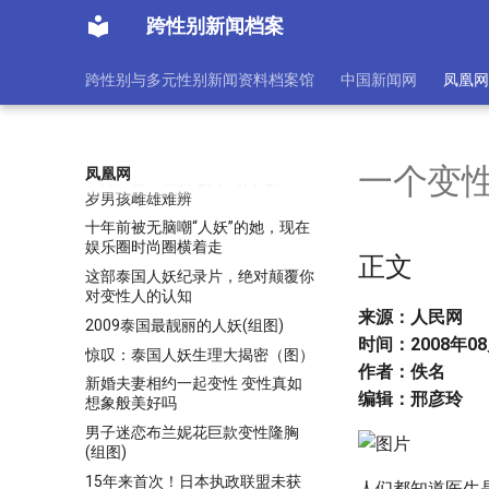
即女性别观遭质疑
跨性别新闻档案
女大学生上演“占领男厕所”行为艺
术吁性别平等(图)
跨性别与多元性别新闻资料档案馆
中国新闻网
凤凰网
李银河解读男扮女装：“伪娘”与异
装癖不一样
《云图》导演曾被曝有异装癖：西
装下穿女式内衣
一个变
凤凰网
《好声音》张新“反串”引争议 26
岁男孩雌雄难辨
十年前被无脑嘲“人妖”的她，现在
娱乐圈时尚圈横着走
正文
这部泰国人妖纪录片，绝对颠覆你
对变性人的认知
来源：人民网
2009泰国最靓丽的人妖(组图)
时间：2008年08月
惊叹：泰国人妖生理大揭密（图）
作者：佚名
新婚夫妻相约一起变性 变性真如
编辑：邢彦玲
想象般美好吗
男子迷恋布兰妮花巨款变性隆胸
(组图)
15年来首次！日本执政联盟未获
人们都知道医生