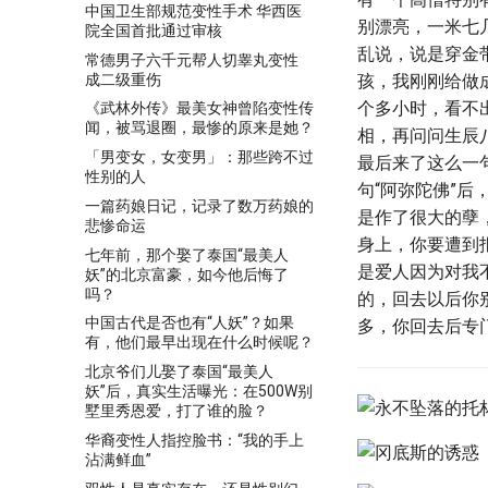
中国卫生部规范变性手术 华西医
别漂亮，一米七
院全国首批通过审核
乱说，说是穿金
常德男子六千元帮人切睾丸变性
成二级重伤
孩，我刚刚给做
个多小时，看不
《武林外传》最美女神曾陷变性传
闻，被骂退圈，最惨的原来是她？
相，再问问生辰
「男变女，女变男」：那些跨不过
最后来了这么一
性别的人
句“阿弥陀佛”
一篇药娘日记，记录了数万药娘的
是作了很大的孽
悲惨命运
身上，你要遭到
七年前，那个娶了泰国“最美人
是爱人因为对我
妖”的北京富豪，如今他后悔了
吗？
的，回去以后你
中国古代是否也有“人妖”？如果
多，你回去后专
有，他们最早出现在什么时候呢？
北京爷们儿娶了泰国“最美人
妖”后，真实生活曝光：在500W别
墅里秀恩爱，打了谁的脸？
华裔变性人指控脸书：“我的手上
沾满鲜血”