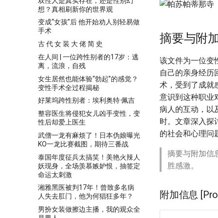
双性人是真实存在，还是性别幻
想？真相刷新你的世界观
变成“女孩”后 他开始劝人别轻易做
手术
摘要与附
古 代 女 装 大 佬 简 史
在人间 | 一位跨性别者的17岁：逃
该文件为一位变
离，流浪，自残
自己的亲身经历
女生居然也能体验“勃起”的感觉？
术，受到了成就
变性手术全过程揭秘
意识到这种职业
好莱坞跨性别者：埃利奥特·佩吉
病人的互动，以
整容医生将侵犯女儿凶手变性，变
时。文章深入探
性后却爱上医生
的社会和心理问
武僧一龙有麻烦了！日本伪娘曝光
KO一龙比赛截图，期待三番战
摘要与附加信
泰国年度征兵太搞笑！美艳火辣人
胜感激。
妖现身，全场羡慕嫉妒恨，抽签定
命运太刺激
湘雅黑医被判17年！曾致多名病
附加信息 [Proce
人失去肛门，他为何猖狂多年？
男扮女装做擦边主播，我的观众全