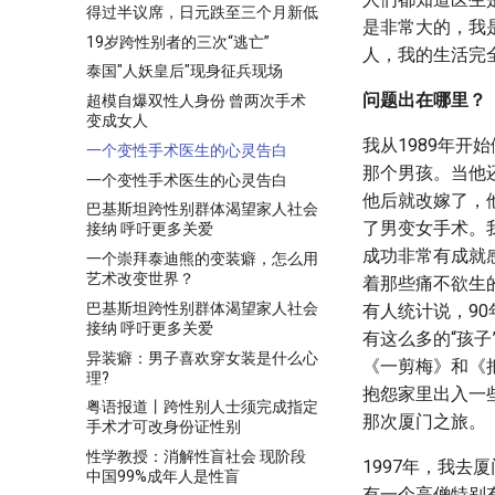
得过半议席，日元跌至三个月新低
是非常大的，我
19岁跨性别者的三次“逃亡”
人，我的生活完
泰国"人妖皇后"现身征兵现场
问题出在哪里？
超模自爆双性人身份 曾两次手术
变成女人
我从1989年
一个变性手术医生的心灵告白
那个男孩。当他
一个变性手术医生的心灵告白
他后就改嫁了，
巴基斯坦跨性别群体渴望家人社会
了男变女手术。
接纳 呼吁更多关爱
成功非常有成就
一个崇拜泰迪熊的变装癖，怎么用
艺术改变世界？
着那些痛不欲生
巴基斯坦跨性别群体渴望家人社会
有人统计说，90
接纳 呼吁更多关爱
有这么多的“孩
异装癖：男子喜欢穿女装是什么心
《一剪梅》和《
理?
抱怨家里出入一
粤语报道丨跨性别人士须完成指定
那次厦门之旅。
手术才可改身份证性别
性学教授：消解性盲社会 现阶段
1997年，我
中国99%成年人是性盲
有一个高僧特别