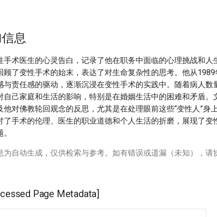
加信息
性手术医生的心灵告白，记录了他在职务中面临的心理挑战和人
回顾了变性手术的始末，表达了对生命复杂性的思考。他从198
感与责任感的驱动，逐渐沉浸在变性手术的实践中。随着病人数
对自己家庭和生活的影响，特别是在婚姻生活中的困难和矛盾。
及他对佛教轮回观念的反思，尤其是在处理眼前这些“变性人”身
讨了手术的伦理、医生的职业道德和个人生活的折磨，展现了变
题。
息为自动生成，仅供检索与参考。如有错误或遗漏（未知），请
ssed Page Metadata]