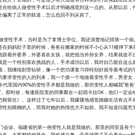
是在给病人做变性手术以后才明确感觉到这一点的。从那以后，
全偏离了正常的轨道，怎么也回不到从前了。
开始做变性手术，当时是为了拿博士学位。我还清楚地记得第一个
还在妈妈肚子里的时候，爸爸在搬家的时候不小心从11楼摔下来
他跟着外婆养，外婆喜欢女孩，就把他当外孙女养，结果就改不
我是一个特别喜欢挑战的人，手术成功以后，我对自己能在这么
感，我继续刻苦钻研，像一个把功课复习得特别好就等着考试的
的要求变性的人的到来，我一个接一个地做着变性手术，男变女
年代里国内90%的变性手术都是我做的，那些变性人都喊我“爸爸
子”。那时候，每逢医院里的同事聚在一起唱卡拉OK，他们一定会
把根留住》。这样过了七年以后，我朦胧地感觉婚姻生活有点不
些性别模糊的人，而我对她的热情也大不如前。我不知道问题究
去厦门会诊。福建省的第一例变性人就是我做的。那里的同安县有
有名，大家都找他算命。我也感兴趣，于是就带了五个美女——