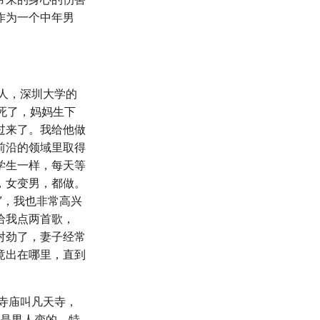
作为一个中年男
病人，深圳大学的
死了，妈妈生下
过来了。我给他做
前沿的领域里取得
学生一样，每天等
，女变男，都做。
”，我也非常高兴
给我点两首歌，
对劲了，妻子经常
竟出在哪里，直到
个寺庙叫凡天寺，
都是男人变的，特