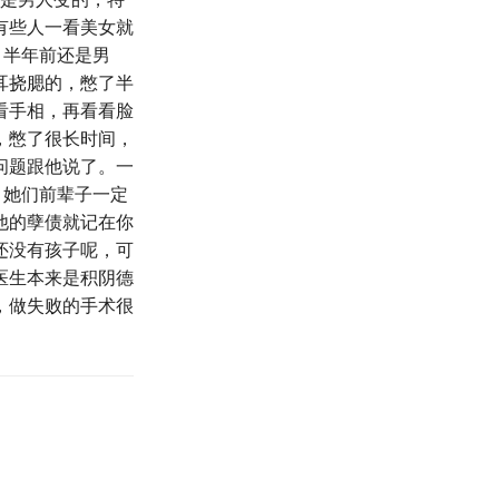
有些人一看美女就
，半年前还是男
耳挠腮的，憋了半
看手相，再看看脸
，憋了很长时间，
问题跟他说了。一
，她们前辈子一定
他的孽债就记在你
还没有孩子呢，可
医生本来是积阴德
，做失败的手术很