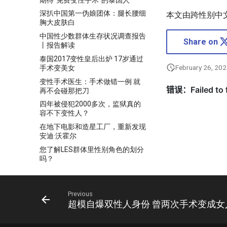
深扒中国第一伪娘团体：腿长腰细
本文由跨性别中
胸大皮肤白
中国性少数群体生存状况调查报告
Share on
丨报告解读
泰国2017变性皇后出炉 17岁通过
February 26, 20
手术变美女
变性手术医生：手术做错一例 就
再不会碰那把刀
四年被侵犯2000多次，监狱真的
容不下变性人？
在地下电影和造星工厂，重新发现
安迪·沃霍尔
您了解LES群体里性别角色的划分
吗？
穿裙子的男孩：异装的快乐是成为
自己而非穿女装
Previous
美国前世界健美冠军是双性人
超模自爆双性人身份 曾两次手术变成女
药娘群像：与身体斗争的这些年
高中生拍跨性别电影，谁不是一边