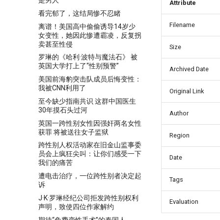
是男人
Attribute
看完郁了，这结局惨不忍睹
Filename
离谱！美国高中偷偷诱导14岁少
女变性，她因此惨遭霸凌，反复拐
卖甚至性侵
Size
罗琳的《哈利·波特与魔法石》 被
英国大学打上了“性别预警”
Archived Date
美国前海豹突击队成员后悔变性：
我被CNN利用了
Original Link
至今缺少指南共识 这群中国医生
30年摸石头过河
Author
英国一跨性别女性因强奸两名女性
获罪 将被送往女子监狱
Region
跨性别人权活动家在旧金山监事委
员会上疯狂尖叫：让你们感受一下
Date
我们的痛苦
遭电击治疗，一位跨性别者决定起
Tags
诉
J·K·罗琳经纪公司拒发跨性别权利
Evaluation
声明，致使四位作家解约
期待“免费变性手术”的泰国人