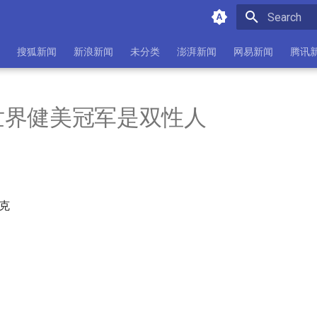
Initializing 
搜狐新闻
新浪新闻
未分类
澎湃新闻
网易新闻
腾讯
世界健美冠军是双性人