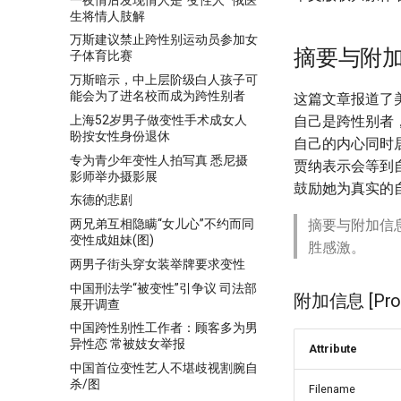
生将情人肢解
万斯建议禁止跨性别运动员参加女
摘要与附
子体育比赛
万斯暗示，中上层阶级白人孩子可
能会为了进名校而成为跨性别者
这篇文章报道了美国
上海52岁男子做变性手术成女人
自己是跨性别者
盼按女性身份退休
自己的内心同时
专为青少年变性人拍写真 悉尼摄
贾纳表示会等到
影师举办摄影展
鼓励她为真实的
东德的悲剧
两兄弟互相隐瞒“女儿心”不约而同
摘要与附加信
变性成姐妹(图)
胜感激。
两男子街头穿女装举牌要求变性
中国刑法学“被变性”引争议 司法部
附加信息 [Proce
展开调查
中国跨性别性工作者：顾客多为男
异性恋 常被妓女举报
Attribute
中国首位变性艺人不堪歧视割腕自
杀/图
Filename