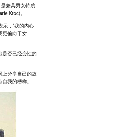
己是兼具男女特质
 Kroc)。
表示，“我的内心
我更偏向于女
她是否已经变性的
网上分享自己的故
持自我的榜样。