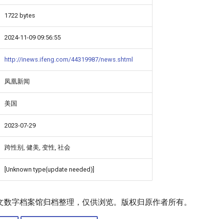
1722 bytes
2024-11-09 09:56:55
http://inews.ifeng.com/44319987/news.shtml
凤凰新闻
美国
2023-07-29
跨性别, 健美, 变性, 社会
[Unknown type(update needed)]
文数字档案馆归档整理，仅供浏览。版权归原作者所有。