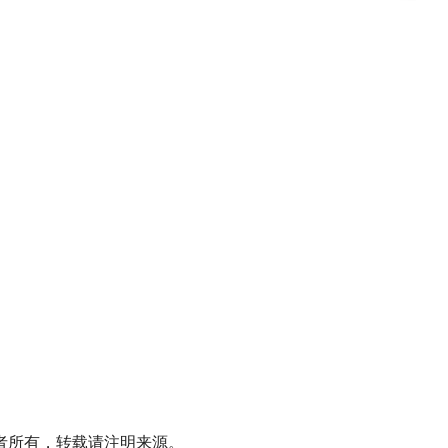
者所有，转载请注明来源。