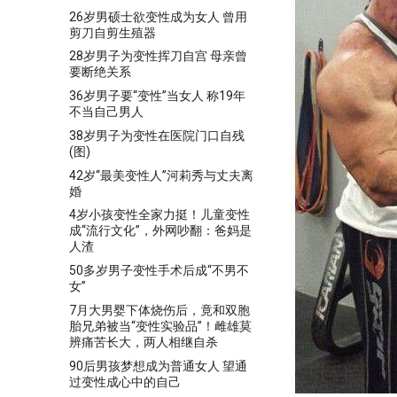
26岁男硕士欲变性成为女人 曾用
剪刀自剪生殖器
28岁男子为变性挥刀自宫 母亲曾
要断绝关系
36岁男子要“变性”当女人 称19年
不当自己男人
38岁男子为变性在医院门口自残
(图)
42岁“最美变性人”河莉秀与丈夫离
婚
4岁小孩变性全家力挺！儿童变性
成“流行文化”，外网吵翻：爸妈是
人渣
50多岁男子变性手术后成“不男不
女”
7月大男婴下体烧伤后，竟和双胞
胎兄弟被当“变性实验品”！雌雄莫
辨痛苦长大，两人相继自杀
90后男孩梦想成为普通女人 望通
过变性成心中的自己