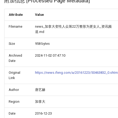
附加信息 [Processed Page Metadata]
Attribute
Value
Filename
news_加拿大变性人众筹22万整形为更女人_资讯频
道.md
Size
958 bytes
Archived
2024-11-02 07:47:10
Date
Original
https://news.ifeng.com/a/20161223/50463832_0.shtm
Link
Author
唐艺赫
Region
加拿大
Date
2016-12-23