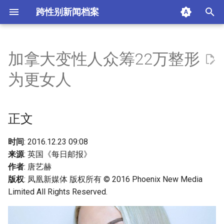
跨性别新闻档案
I
n
加拿大变性人众筹22万整形
正文
i
为更女人
t
摘要与附加信息
i
正文
附加信息 [Processed Page
a
Metadata]
l
时间
: 2016.12.23 09:08
来源
: 英国《每日邮报》
i
作者
: 唐艺赫
z
版权
: 凤凰新媒体 版权所有 © 2016 Phoenix New Media
Limited All Rights Reserved.
i
n