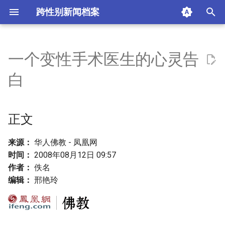
跨性别新闻档案
I
n
一个变性手术医生的心灵告
正文
i
白
t
评论
i
正文
标签
a
摘要与附加信息
l
来源：
华人佛教 - 凤凰网
时间：
2008年08月12日 09:57
i
附加信息 [Processed Page
作者：
佚名
z
Metadata]
编辑：
邢艳玲
i
n