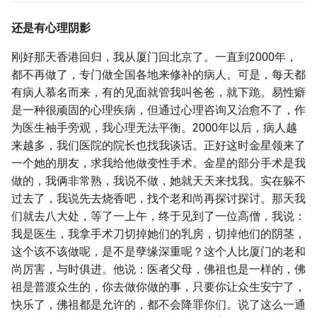
g
还是有心理阴影
s
刚好那天香港回归，我从厦门回北京了。一直到2000年，
e
都不再做了，专门做全国各地来修补的病人。可是，每天都
a
有病人慕名而来，有的见面就管我叫爸爸，就下跪。易性癖
是一种很顽固的心理疾病，但通过心理咨询又治愈不了，作
r
为医生袖手旁观，我心理无法平衡。2000年以后，病人越
c
来越多，我们医院的院长也找我谈话。正好这时金星领来了
一个她的朋友，求我给他做变性手术。金星的部分手术是我
h
做的，我俩非常熟，我说不做，她就天天来找我。实在躲不
过去了，我说先去烧香吧，找个老和尚再探讨探讨。那天我
们就去八大处，等了一上午，终于见到了一位高僧，我说：
我是医生，我拿手术刀切掉她们的乳房，切掉他们的阴茎，
这个该不该做呢，是不是孽缘深重呢？这个人比厦门的老和
尚厉害，与时俱进。他说：医者父母，佛祖也是一样的，佛
祖是普渡众生的，你去做你做的事，只要你让众生安宁了，
快乐了，佛祖都是允许的，都不会降罪你们。说了这么一通