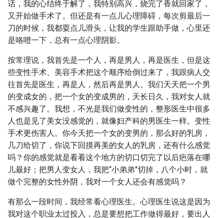
话，我的心结终于解了，我特别高兴，烧完了香就回家了，
又开始做手术了。但还是有一点儿心理障碍，每次剪最后一
刀的时候，我都耍点儿滑头，让我的学生跟助手做，心里还
是咯噔一下，总有一点心理阴影。
按常理说，我首先是一个人，再是男人，再是医生，但是这
些变性手术、美容手术把这个顺序给倒过来了，我跟病人交
往首先是医生，再是人，然后再是男人。我们天天把一个男
的变成女的，把一个女的变成男的，天长日久，我对女人就
不感兴趣了。我想，不光是我们做变性的，整形医生中很多
人也是见了美女没感觉的，就像妇产科的男医生一样。变性
手术更伤害人。你今天把一个女的变男的，那么好的乳房，
几刀给切了，你说下回摸再美的女人的乳房，还有什么感觉
吗？你的感觉就是看看这个地方的切口切完了以后疤落在哪
儿最好；把男人变女人，我把“小弟弟”切掉，八个小时，就
做个完整的女性外阴，我对一个女人还会有感觉吗？
有那么一段时间，我经常看心理医生。心理医生说这是因为
我对这个职业太过投入，总是要想把工作做得最好，要出人