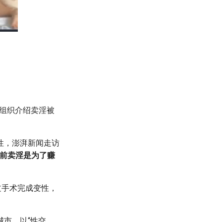
嫌组织介绍卖淫被
性，澎湃新闻走访
之前卖淫是为了赚
过手术完成变性，
市，以“性交