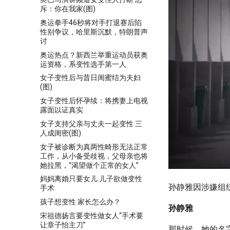
斥：你在我家(图)
奥运拳手46秒将对手打退赛后陷
性别争议，哈里斯沉默，特朗普声
讨
奥运热点？新西兰举重运动员获奥
运资格，系变性选手第一人
女子变性后与昔日闺蜜结为夫妇
(图)
女子变性后怀孕续：将携妻上电视
露面以证真实
女子支持父亲与丈夫一起变性 三
人成闺密(图)
女子被诊断为真两性畸形无法正常
工作，从小备受歧视，父母亲也将
她拉黑，“渴望做个正常的女人”
妈妈离婚只要女儿 儿子欲做变性
孙静雅因涉嫌组
手术
孩子想变性 家长怎么办？
孙静雅
宋祖德扬言要变性做女人“手术要
让章子怡主刀”
那时候，她的名