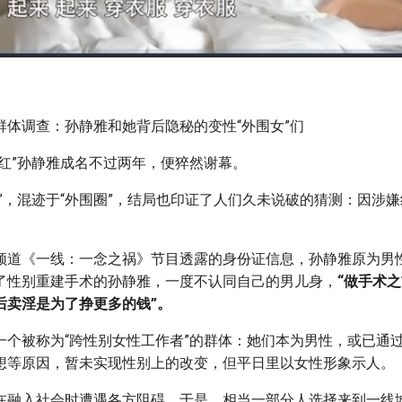
群体调查：孙静雅和她背后隐秘的变性“外围女”们
网红”孙静雅成名不过两年，便猝然谢幕。
筵”，混迹于“外围圈”，结局也印证了人们久未说破的猜测：因涉
频道《一线：一念之祸》节目透露的身份证信息，孙静雅原为男
了性别重建手术的孙静雅，一度不认同自己的男儿身，
“做手术
后卖淫是为了挣更多的钱”。
一个被称为“跨性别女性工作者”的群体：她们本为男性，或已通
想等原因，暂未实现性别上的改变，但平日里以女性形象示人。
在融入社会时遭遇各方阻碍。于是，相当一部分人选择来到一线城