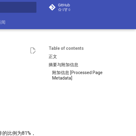
GitHub
5
0
search
新闻
Table of contents
正文
摘要与附加信息
附加信息 [Processed Page
Metadata]
的比例为81%，