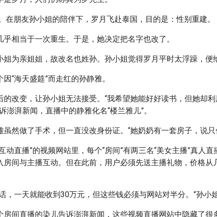
2年。在朋友孙小姐的陪伴下，罗月飞赴泰国，目的是：性别重建。
几乎相当于一次重生。于是，她决定把名字也改了。
小姐为亲姐姐，故改名也姓孙。孙小姐觉得罗月平时太浮躁，便给
个因“海天盛筵”而走红的孙静雅。
后的改变，让孙小姐无法接受。“我希望她能好好读书，但她却利
诉澎湃新闻，直播中的静雅化名“楼兰雅儿”。
雅虽然做了手术，但一直没改身份证。“她奶奶有一套房子，说只
互动直播”的视频网站里，每个“房间”有两三名“美女主播”真人
入房间与主播互动。但在此前，用户必须先送主播礼物，价格从
的话，一天就能收到30万元，但这些钱必须与网站对半分。”孙小
个房间直播的染儿告诉澎湃新闻，这些视频直播网站中隐藏了很