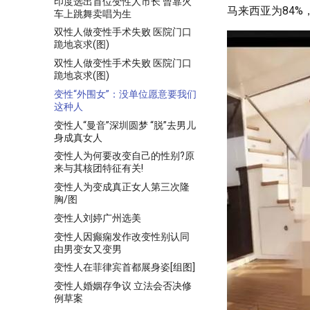
印度选出首位变性人市长 曾靠火
马来西亚为84
车上跳舞卖唱为生
双性人做变性手术失败 医院门口
跪地哀求(图)
双性人做变性手术失败 医院门口
跪地哀求(图)
变性“外围女”：没单位愿意要我们
这种人
变性人“曼音”深圳圆梦 “脱”去男儿
身成真女人
变性人为何要改变自己的性别?原
来与其核团特征有关!
变性人为变成真正女人第三次隆
胸/图
变性人刘婷广州选美
变性人因癫痫发作改变性别认同
由男变女又变男
变性人在菲律宾首都展身姿[组图]
变性人婚姻存争议 立法会否决修
例草案