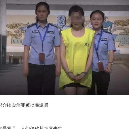
织介绍卖淫罪被批准逮捕
字是罗月，人们仍称其为罗先生。