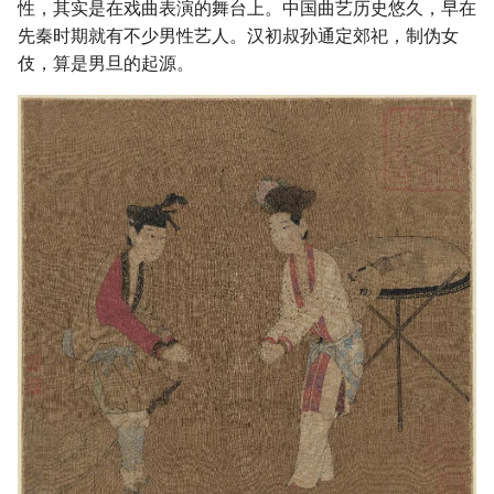
性，其实是在戏曲表演的舞台上。中国曲艺历史悠久，早在
先秦时期就有不少男性艺人。汉初叔孙通定郊祀，制伪女
伎，算是男旦的起源。