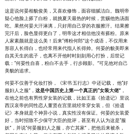
这是说何晏相貌俊美，又喜欢修饰，面容细腻洁白。魏明帝
疑心他脸上搽了白粉，就挑夏天最热的时候，赏赐他热汤面
吃。果然何晏大汗淋漓，只好用自己穿的衣服擦汗。结果擦
完汗后，脸色显得更白了，明帝这才相信他没有搽粉。原来
人家素颜就是这么美！后来“傅粉何郎”这个成语，不仅用来
形容人长得白，也经常用来代指人长得帅。何晏的貌美即来
自其天生的底子，也离不开他时时刻刻用心打扮，后世记
载：“何晏性自喜，粉白不去手，行步顾影。”可见他对自己
美貌的追求。
何晏不仅善于化妆打扮，《宋书·五行志》中还记载， 他“好
服妇人之服”，
这是中国历史上第一个真正的“女装大佬”
，
在他之前也有男性穿女装的记载，比如王嘉《拾遗记》里说
西汉哀帝的同性恋人董贤在宫里就经常穿女装，但《拾遗
记》本身就是个神异小说，真实性没有保证。何晏的女装爱
好，当时招致不少保守大臣的批评，甚至有人认为这是“服
妖”，并说“何晏服妇人之服，亦亡其家”，把他后来被杀，