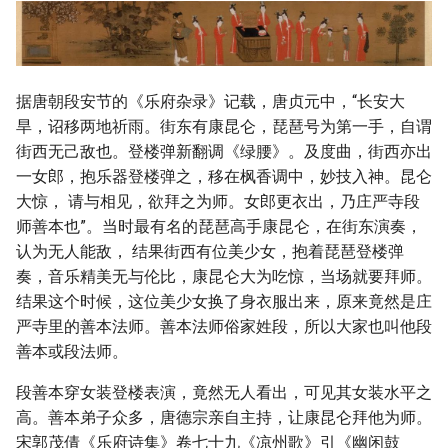
据唐朝段安节的《乐府杂录》记载，唐贞元中，“长安大
旱，诏移两地祈雨。街东有康昆仑，琵琶号为第一手，自谓
街西无己敌也。登楼弹新翻调《绿腰》。及度曲，街西亦出
一女郎，抱乐器登楼弹之，移在枫香调中，妙技入神。昆仑
大惊， 请与相见，欲拜之为师。女郎更衣出，乃庄严寺段
师善本也”。当时最有名的琵琶高手康昆仑，在街东演奏，
认为无人能敌， 结果街西有位美少女，抱着琵琶登楼弹
奏，音乐精美无与伦比，康昆仑大为吃惊，当场就要拜师。
结果这个时候，这位美少女换了身衣服出来，原来竟然是庄
严寺里的善本法师。善本法师俗家姓段，所以大家也叫他段
善本或段法师。
段善本穿女装登楼表演，竟然无人看出，可见其女装水平之
高。善本弟子众多，唐德宗亲自主持，让康昆仑拜他为师。
宋郭茂倩《乐府诗集》卷七十九《凉州歌》引《幽闲鼓