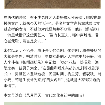
在唐代的时候，有不少男性艺人装扮成女性表演，唱腔也是
模仿女声，就像今天的“反串”。著名的文学家韩愈就曾欣赏
过这样的表演，不过他对此显然并不欣赏，他的《辞唱歌》
一诗里就批评这些男艺人：“岂有长直夫，喉中声雌雌。君
心岂无耻，君岂是女儿。”
宋代以后，不论是元曲还是明代杂剧、传奇剧，粉墨登场的
大都是男性。明清时期，男扮女装的艺人群体更加兴盛。清
人李斗在《扬州画舫录》中记载：“扬州花鼓，扮昭君、渔
婆之类，皆男子为之。”在昆曲和后来兴起的京剧等戏剧形
式中，男旦艺术登峰造极，民国时期，梅兰芳、程砚秋、尚
小云、荀慧生被誉为京剧“四大名旦”，这就是大家都知道的
事情了。
本文节选自《风月同天：古代文化变迁中的细节》