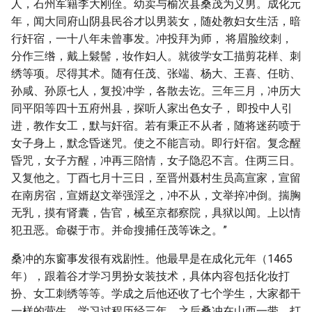
人，石州军籍李大刚侄。幼卖与榆次县桑茂为义男。成化元
年，闻大同府山阴县民谷才以男装女，随处教妇女生活，暗
行奸宿，一十八年未曾事发。冲投拜为师， 将眉脸绞刺，
分作三绺，戴上鬏髻，妆作妇人。就彼学女工描剪花样、刺
绣等项。尽得其术。随有任茂、张端、杨大、王喜、任昉、
孙咸、孙原七人，复投冲学，各散去讫。三年三月，冲历大
同平阳等四十五府州县，探听人家出色女子， 即投中人引
进，教作女工，默与奸宿。若有秉正不从者，随将迷药喷于
女子身上，默念昏迷咒。使之不能言动。即行奸宿。复念醒
昏咒，女子方醒，冲再三陪情，女子隐忍不言。住两三日。
又复他之。丁酉七月十三日，至晋州聂村生员高宣家，宣留
在南房宿，宣婿赵文举强淫之，冲不从，文举捽冲倒。揣胸
无乳，摸有肾囊，告官，械至京都察院，具狱以闻。上以情
犯丑恶。命磔于市。并命搜捕任茂等诛之。”
桑冲的东窗事发很有戏剧性。他最早是在成化元年（1465
年），跟着谷才学习男扮女装技术，具体内容包括化妆打
扮、女工刺绣等等。学成之后他还收了七个学生，大家都干
一样的营生。学习过程历经三年，之后桑冲在山西一带，打