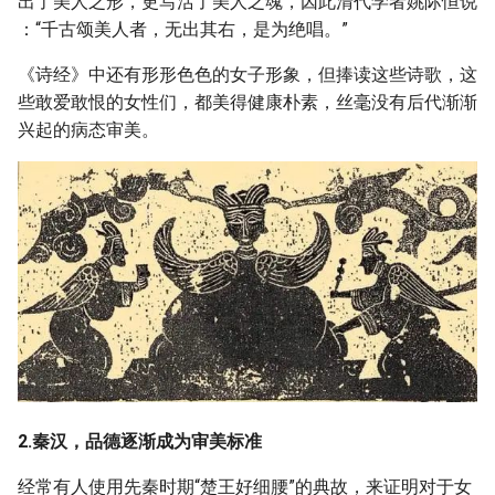
出了美人之形，更写活了美人之魂，因此清代学者姚际恒说
：“千古颂美人者，无出其右，是为绝唱。”
《诗经》中还有形形色色的女子形象，但捧读这些诗歌，这
些敢爱敢恨的女性们，都美得健康朴素，丝毫没有后代渐渐
兴起的病态审美。
2.秦汉，品德逐渐成为审美标准
经常有人使用先秦时期“楚王好细腰”的典故，来证明对于女