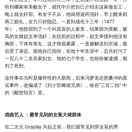
听到哪家有美貌女子，就托中介把自己介绍去这家做女工，
晚上就去奸宿。有女子不从，他就用迷药强奸，早上醒来则
再三赔礼，女方只好隐忍。一直到成化十三年（1477
年），他投宿到了一个叫高宣的人家里，结果因为美貌，被
高的女婿赵文举强奸，在抗拒的过程中，赵文举摸到他没有
胸部，下体有睾丸，这才彻底暴露，一直被解送到京城，最
后受了凌迟。据他自己招供，在他十年生涯中，总共奸污了
一百八十二名良家妇女。他的七个学生，也纷纷被逮捕，都
判了死刑。
这件事在当时是爆炸性的大新闻，后来冯梦龙还把桑冲的真
实事件，改编成了《刘小官雌雄兄弟》，收在“三言二拍” 中
的《醒世恒言》里。
戏曲艺人 ：最常见到的女装大佬群体
在二次元 Cosplay 兴起之前，我们最常见到穿女装的男