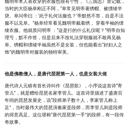
魏明帝本人喜欢穿的衣服也很有个性，《三国志》里记载，
当时的大臣杨阜刚正不阿，“阜常见明帝著绣帽、被缥绫半
褎。阜问帝曰 ：‘此于礼何法服也？’帝默然不答，自是不法
服不以见阜。”杨阜经常看见魏明帝戴着绣， 穿着半袖的缥
绫衣服。他就质问明帝 ：“这是行的什么礼仪呢？”明帝自知
理亏，默不作答，但是后来不按礼法穿朝服就不敢再见杨
阜。绣帽和缥绫半袖虽然不是女装，但也能看出“好妇人之
饰”的魏明帝对服装的独特审美。
他是佛教僧人，是唐代琵琶第一人，也是女装大佬
唐代诗人元稹有首长诗叫作《琵琶歌》，小序说这首诗“寄
管儿”，就是赠给琵琶名家李管儿。这首诗里描述了盛唐百
年间的琵琶发展史，说“段师弟子数十人，李家管儿称上
足”，当时最伟大的琵琶演奏家是段师，而李管儿则是段师
的得意高足。这位堪称“唐代琵琶第一手”的段师，有一段传
奇故事。