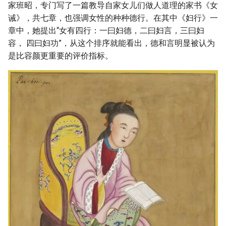
家班昭，专门写了一篇教导自家女儿们做人道理的家书《女
诫》，共七章，也强调女性的种种德行。在其中《妇行》一
章中，她提出“女有四行：一曰妇德，二曰妇言，三曰妇
容， 四曰妇功”，从这个排序就能看出，德和言明显被认为
是比容颜更重要的评价指标。