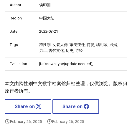
Author
侯印国
Region
中国大陆
Date
2022-03-21
Tags
跨性别, 女装大佬, 审美变迁, 何晏, 魏明帝, 男娼,
男旦, 古代文化, 历史, 诗经
Evaluation
[Unknown type(update needed)]
本文由跨性别中文数字档案馆归档整理，仅供浏览。版权归
原作者所有。
Share on
Share on
February 26, 2025
February 26, 2025