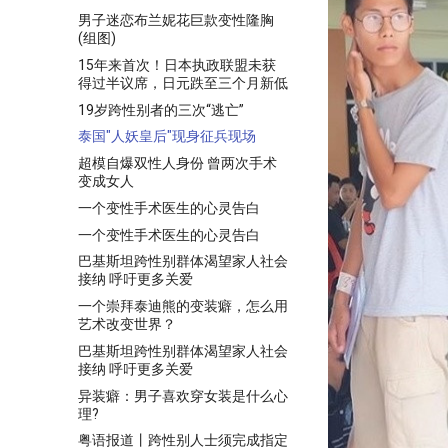
男子迷恋布兰妮花巨款变性隆胸
(组图)
15年来首次！日本执政联盟未获
得过半议席，日元跌至三个月新低
19岁跨性别者的三次“逃亡”
泰国"人妖皇后"现身征兵现场
超模自爆双性人身份 曾两次手术
变成女人
一个变性手术医生的心灵告白
一个变性手术医生的心灵告白
巴基斯坦跨性别群体渴望家人社会
接纳 呼吁更多关爱
一个崇拜泰迪熊的变装癖，怎么用
艺术改变世界？
巴基斯坦跨性别群体渴望家人社会
接纳 呼吁更多关爱
异装癖：男子喜欢穿女装是什么心
理?
粤语报道丨跨性别人士须完成指定