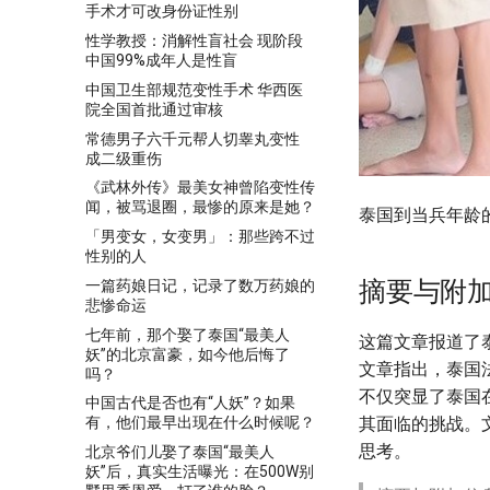
手术才可改身份证性别
性学教授：消解性盲社会 现阶段
中国99%成年人是性盲
中国卫生部规范变性手术 华西医
院全国首批通过审核
常德男子六千元帮人切睾丸变性
成二级重伤
《武林外传》最美女神曾陷变性传
闻，被骂退圈，最惨的原来是她？
泰国到当兵年龄
「男变女，女变男」：那些跨不过
性别的人
摘要与附
一篇药娘日记，记录了数万药娘的
悲惨命运
七年前，那个娶了泰国“最美人
这篇文章报道了
妖”的北京富豪，如今他后悔了
文章指出，泰国
吗？
不仅突显了泰国
中国古代是否也有“人妖”？如果
其面临的挑战。
有，他们最早出现在什么时候呢？
思考。
北京爷们儿娶了泰国“最美人
妖”后，真实生活曝光：在500W别