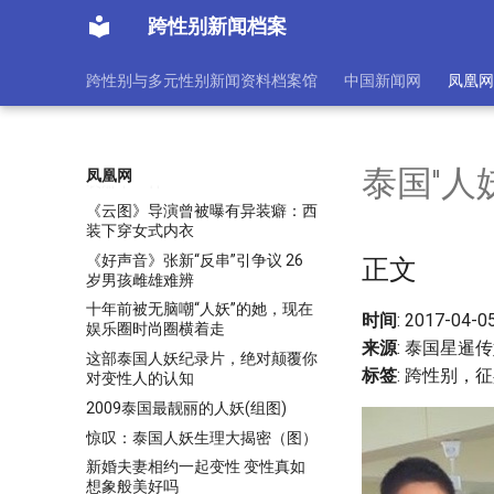
人民日报：我们不认同所谓“娘
跨性别新闻档案
炮”等带有贬损性的说法
人类40年来的跨性别探索：非男
跨性别与多元性别新闻资料档案馆
中国新闻网
凤凰网
即女性别观遭质疑
女大学生上演“占领男厕所”行为艺
术吁性别平等(图)
李银河解读男扮女装：“伪娘”与异
泰国"人
凤凰网
装癖不一样
《云图》导演曾被曝有异装癖：西
装下穿女式内衣
《好声音》张新“反串”引争议 26
正文
岁男孩雌雄难辨
十年前被无脑嘲“人妖”的她，现在
时间
: 2017-04-0
娱乐圈时尚圈横着走
来源
: 泰国星暹
这部泰国人妖纪录片，绝对颠覆你
标签
: 跨性别，
对变性人的认知
2009泰国最靓丽的人妖(组图)
惊叹：泰国人妖生理大揭密（图）
新婚夫妻相约一起变性 变性真如
想象般美好吗