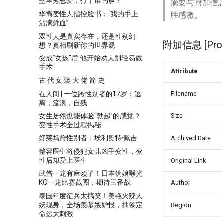
墅里秀恩爱，打了谁的脸？
摘要与附加信
华裔变性人指控脸书：“我的手上
胜感激。
沾满鲜血”
双性人是真实存在，还是性别幻
附加信息 [Proce
想？真相刷新你的世界观
变成“女孩”后 他开始劝人别轻易做
手术
Attribute
古 代 女 装 大 佬 简 史
在人间 | 一位跨性别者的17岁：逃
Filename
离，流浪，自残
女生居然也能体验“勃起”的感觉？
Size
变性手术全过程揭秘
好莱坞跨性别者：埃利奥特·佩吉
Archived Date
整容医生将侵犯女儿凶手变性，变
性后却爱上医生
Original Link
武僧一龙有麻烦了！日本伪娘曝光
KO一龙比赛截图，期待三番战
Author
泰国年度征兵太搞笑！美艳火辣人
妖现身，全场羡慕嫉妒恨，抽签定
Region
命运太刺激