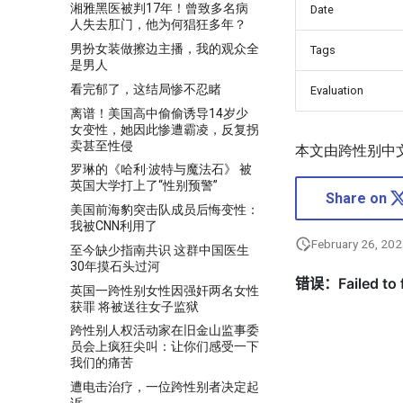
湘雅黑医被判17年！曾致多名病
Date
人失去肛门，他为何猖狂多年？
男扮女装做擦边主播，我的观众全
Tags
是男人
看完郁了，这结局惨不忍睹
Evaluation
离谱！美国高中偷偷诱导14岁少
女变性，她因此惨遭霸凌，反复拐
卖甚至性侵
本文由跨性别中
罗琳的《哈利·波特与魔法石》 被
英国大学打上了“性别预警”
Share on
美国前海豹突击队成员后悔变性：
我被CNN利用了
February 26, 20
至今缺少指南共识 这群中国医生
30年摸石头过河
英国一跨性别女性因强奸两名女性
获罪 将被送往女子监狱
跨性别人权活动家在旧金山监事委
员会上疯狂尖叫：让你们感受一下
我们的痛苦
遭电击治疗，一位跨性别者决定起