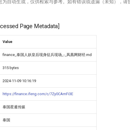
息为自动生成，仅供检索与参考。如有错误或遗漏（未知），请
ssed Page Metadata]
Value
finance_泰国人妖皇后现身征兵现场_-_凤凰网财经.md
315 bytes
2024-11-09 10:16:19
https://finance.ifeng.com/c/7Zy0CAmFi3E
泰国星暹传媒
泰国