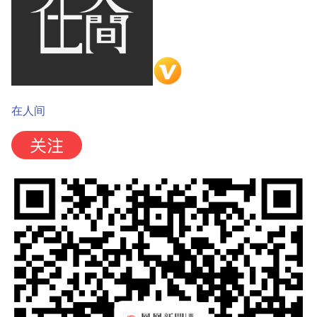
g
s
e
a
在人间
r
c
h