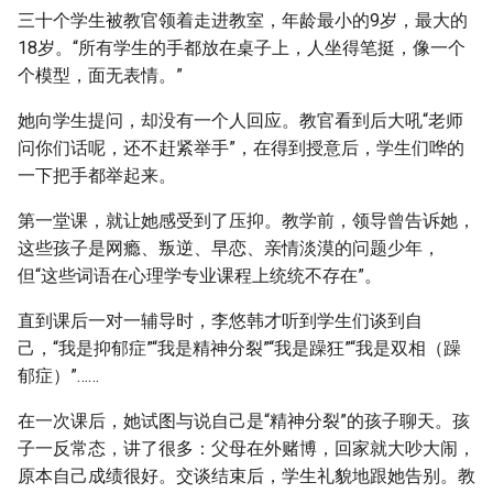
三十个学生被教官领着走进教室，年龄最小的9岁，最大的
18岁。“所有学生的手都放在桌子上，人坐得笔挺，像一个
个模型，面无表情。”
她向学生提问，却没有一个人回应。教官看到后大吼“老师
问你们话呢，还不赶紧举手”，在得到授意后，学生们哗的
一下把手都举起来。
第一堂课，就让她感受到了压抑。教学前，领导曾告诉她，
这些孩子是网瘾、叛逆、早恋、亲情淡漠的问题少年，
但“这些词语在心理学专业课程上统统不存在”。
直到课后一对一辅导时，李悠韩才听到学生们谈到自
己，“我是抑郁症”“我是精神分裂”“我是躁狂”“我是双相（躁
郁症）”……
在一次课后，她试图与说自己是“精神分裂”的孩子聊天。孩
子一反常态，讲了很多：父母在外赌博，回家就大吵大闹，
原本自己成绩很好。交谈结束后，学生礼貌地跟她告别。教