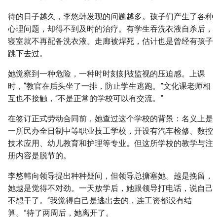
待的日子越久，李悠韩发现的问题越多。孩子们产生了各种
心理问题，却得不到及时的治疗。有学生吞洗衣液自杀后，
寝室就不再配备洗衣液。走廊被焊死，估计也是曾经有孩子
跳下去过。
她觉察到一种危险，一种时时刻刻被监视的压迫感。上课
时，“教官在后头坐了一排，防止学生逃跑。”文化课老师相
互也不接触，“不是正常的学校可以有交流。”
在签订正式劳动合同前，她查过这个学校的背景：名义上是
一所民办全日制中等职业技工学校，开设有汽车检修、数控
技术应用、幼儿教育和护理等专业。但这所学校的教学与注
册内容是脱节的。
李悠韩向领导提出种种疑问，但领导总搪塞她。越是挽留，
她越是觉得不对劲。一天放学后，她跟领导打电话，说自己
不想干了。“我觉得自己是逃出去的，连工资都没有结
算。”待了两周后，她离开了。