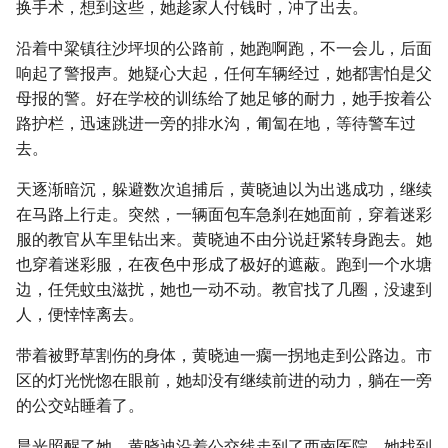
换手术，想到这些，她趁家人付钱时，冲了出去。
沿着中粱镇往沙坪坝的公路前，她跑啊跑，不一会儿，后面
响起了警报声。她疑心大起，任何车辆经过，她都害怕是父
母报的警。好在学校的训练给了她足够的耐力，她手按着公
路护栏，迅速跳进一旁的排水沟，匍匐在地，等待警车过
去。
天逐渐暗沉，躲避数次追捕后，黄晓迪以为出逃成功，继续
在马路上行走。突然，一辆面包车急刹在她面前，穿着迷彩
服的教官从车里钻出来。黄晓迪不由分说赶紧转身跑去。她
也穿着迷彩服，在夜色中形成了极好的遮蔽。跑到一个水塘
边，任凭蚊虫滋扰，她也一动不动。教官找了几圈，没逮到
人，便悻悻离去。
带着被野草割伤的身体，黄晓迪一瘸一拐地走到公路边。市
区的灯光恍惚在眼前，她却没有继续前进的动力，躺在一旁
的公交站睡着了。
晨光照醒了她。黄晓迪沿着公交线走到了西南医院。她找到