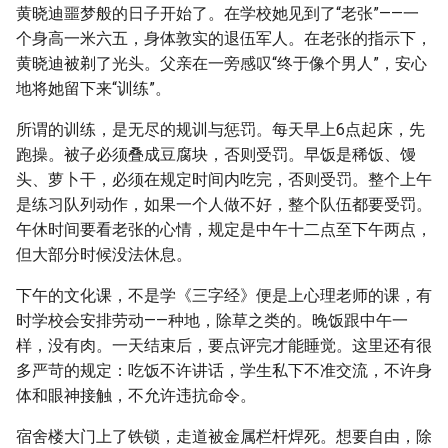
黄晓迪噩梦般的日子开始了。在学校她见到了“老张”——一
个身高一米六五，身体敦实的退伍军人。在老张的指示下，
黄晓迪被剃了光头。父亲在一旁感叹“终于像个男人”，安心
地将她留下来“训练”。
所谓的训练，是无尽的规训与惩罚。每天早上6点起床，先
跑操。被子必须叠成豆腐块，否则受罚。早饭是稀饭、馒
头、萝卜干，必须在规定时间内吃完，否则受罚。整个上午
是练习队列动作，如果一个人做不好，整个队伍都要受罚。
午休时间要看老张的心情，规定是中午十二点至下午两点，
但大部分时候没法休息。
下午的文化课，不是学《三字经》便是上心理老师的课，有
时学校会安排劳动——种地，除草之类的。晚饭跟中午一
样，没有肉。一天结束后，要点评完才能睡觉。这里还有很
多严苛的规定：吃饭不许讲话，学生私下不准交流，不许身
体和眼神接触，不允许违抗命令。
宿舍楼大门上了铁锁，走道被金属栏杆焊死。想要自由，除