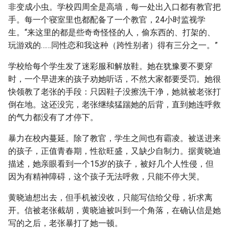
非变成小虫。学校四周全是高墙，每一处出入口都有教官把
手。每一个寝室里也都配备了一个教官，24小时监视学
生。“来这里的都是些奇奇怪怪的人，偷东西的、打架的、
玩游戏的……同性恋和我这种（跨性别者）得有三分之一。”
学校给每个学生发了迷彩服和解放鞋。她在犹豫要不要穿
时，一个早进来的孩子劝她听话，不然大家都要受罚。她很
快领教了老张的手段：只因鞋子没擦洗干净，她就被老张打
倒在地。这还没完，老张继续猛踹她的后背，直到她连呼救
的气力都没有了才停下。
暴力在校内蔓延。除了教官，学生之间也有霸凌。被送进来
的孩子，正值青春期，性欲旺盛，又缺少自制力。据黄晓迪
描述，她亲眼看到一个15岁的孩子，被好几个人性侵，但
因为有精神障碍，这个孩子无法呼救，只能不停大哭。
黄晓迪想出去，但手机被没收，只能写信给父母，祈求离
开。信被老张截胡，黄晓迪被叫到一个角落，在确认信是她
写的之后，老张暴打了她一顿。