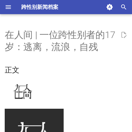
跨性别新闻档案
I
n
在人间 | 一位跨性别者的17
正文
i
岁：逃离，流浪，自残
t
1061人参与 169评论
i
正文
摘要与附加信息
a
附加信息 [Processed Page
l
Metadata]
i
z
i
n