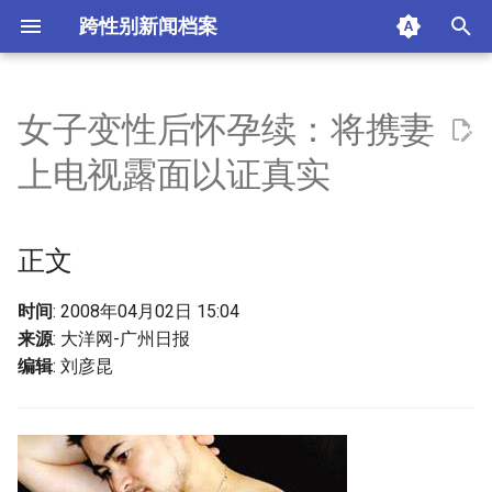
跨性别新闻档案
I
n
女子变性后怀孕续：将携妻
正文
i
上电视露面以证真实
t
摘要与附加信息
i
正文
附加信息 [Processed Page
a
Metadata]
l
时间
: 2008年04月02日 15:04
来源
: 大洋网-广州日报
i
编辑
: 刘彦昆
z
i
n