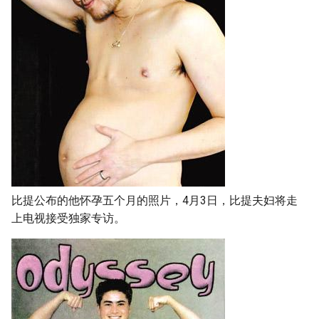
g
s
e
a
r
c
h
比提公布的他怀孕五个月的照片，4月3日，比提夫妇将走
上电视接受独家专访。