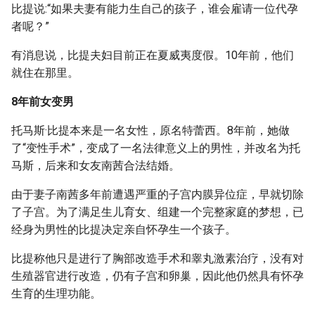
比提说:“如果夫妻有能力生自己的孩子，谁会雇请一位代孕
者呢？”
有消息说，比提夫妇目前正在夏威夷度假。10年前，他们
就住在那里。
8年前女变男
托马斯·比提本来是一名女性，原名特蕾西。8年前，她做
了“变性手术”，变成了一名法律意义上的男性，并改名为托
马斯，后来和女友南茜合法结婚。
由于妻子南茜多年前遭遇严重的子宫内膜异位症，早就切除
了子宫。为了满足生儿育女、组建一个完整家庭的梦想，已
经身为男性的比提决定亲自怀孕生一个孩子。
比提称他只是进行了胸部改造手术和睾丸激素治疗，没有对
生殖器官进行改造，仍有子宫和卵巢，因此他仍然具有怀孕
生育的生理功能。