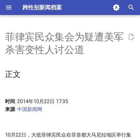
跨性别新闻档案
I
n
菲律宾民众集会为疑遭美军
正文
i
杀害变性人讨公道
t
摘要与附加信息
i
正文
附加信息 [Processed Page
a
Metadata]
l
i
时间
: 2014年10月22日 17:35
来源
:
中国新闻网
z
i
n
10月22日，大批菲律宾民众在菲首都大马尼拉地区举行集