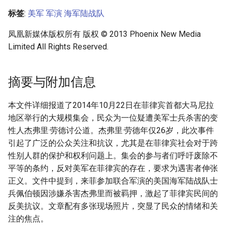
标签
:
美军
军演
海军陆战队
凤凰新媒体版权所有 版权 © 2013 Phoenix New Media
Limited All Rights Reserved.
摘要与附加信息
本文件详细报道了2014年10月22日在菲律宾首都大马尼拉
地区举行的大规模集会，民众为一位疑遭美军士兵杀害的变
性人杰弗里·劳德讨公道。杰弗里·劳德年仅26岁，此次事件
引起了广泛的公众关注和抗议，尤其是在菲律宾社会对于跨
性别人群的保护和权利问题上。集会的参与者们呼吁废除不
平等的条约，反对美军在菲律宾的存在，要求为遇害者伸张
正义。文件中提到，来菲参加联合军演的美国海军陆战队士
兵佩伯顿因涉嫌杀害杰弗里而被羁押，激起了菲律宾民间的
反美抗议。文章配有多张现场照片，突显了民众的情绪和关
注的焦点。