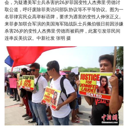
会，为疑遭美军士兵杀害的26岁菲国变性人杰弗里·劳德讨
g
取公道，呼吁废除菲美访问部队协议等不平等协议。图为一
s
名菲律宾民众高举标语牌，要求为遇害的变性人伸张正义。
来菲参加联合军演的美国海军陆战队士兵佩伯顿日前因涉嫌
e
杀害26岁的变性人杰弗里·劳德而被羁押，此案引发菲民间
a
连串反美抗议。中新社发 张明 摄
r
c
h