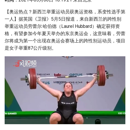
g
【奥运热点？新西兰举重运动员获奥运资格，系变性选手第
s
一人】据英国《卫报》5月5日报道，来自新西兰的跨性别
e
举重运动员劳蕾尔·哈伯德（Laurel Hubbard）确定获得资
格，有望参加今年夏天举办的东京奥运会，这意味着，劳蕾
a
尔将成为第一个出现在奥运会赛场上的跨性别运动员，项目
r
是女子举重87公斤级别。
c
h