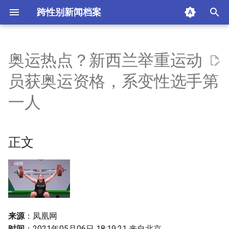
跨性别新闻档案
I
n
奥运热点？新西兰举重运动
正文
i
员获奥运资格，系变性选手第
t
评论
一人
i
摘要与附加信息
a
正文
附加信息 [Processed Page
l
Metadata]
i
z
i
来源
：凤凰网
n
时间
：2021年05月06日 18:19:21 来自北京