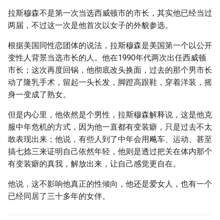
g
拉斯穆森不是第一次当选西威顿市的市长，其实他已经当过
s
两届，不过这一次是他首次以女子的外貌参选。
e
根据美国同性恋团体的说法，拉斯穆森是美国第一个以公开
变性人背景当选市长的人。他在1990年代两次出任西威顿
a
市长；这次再度回锅，他彻底改头换面，过去的那个男市长
r
动了隆乳手术，留起一头长发，脚蹬高跟鞋，穿着洋装，摇
身一变成了熟女。
c
h
但是内心里，他依然是个男性，拉斯穆森解释说，这是他克
服中年危机的方式，因为他一直都有变装癖，只是过去不太
敢表现出来；他说，有些人到了中年会用飚车、运动、甚至
搞七捻三来证明自己依然年轻，他则是透过把关在体内那个
有变装癖的真我，解放出来，让自己感觉更自在。
他说，这不影响他真正的性倾向，他还是爱女人，也有一个
已经同居了三十多年的女伴。