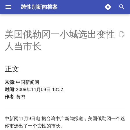
跨性别新闻档案
I
n
美国俄勒冈一小城选出变性
正文
i
人当市长
t
标签
i
正文
请选择您看到这篇新闻时的
a
心情
l
来源
: 中国新闻网
摘要与附加信息
时间
: 2008年11月09日 13:52
i
作者
: 黄鸣
z
附加信息 [Processed Page
Metadata]
i
中新网11月9日电 据台湾中广新闻报道，美国俄勒冈一个迷
n
你市选出了一个变性的市长。