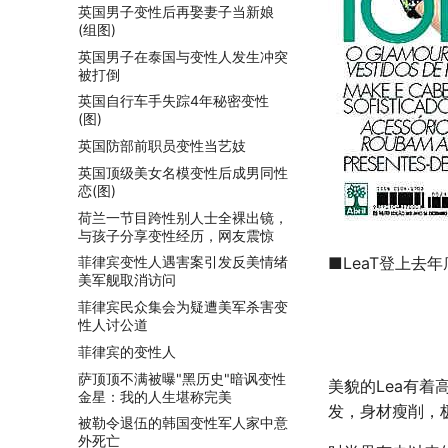
英国男子变性后再娶妻子当新娘
(组图)
英国男子在泰国与变性人发生冲突
被打倒
英国自行车手失踪4年秘密变性
(图)
英国防部前职员变性当艺妓
英国顶级美女名模变性后成男同性
恋(图)
荷兰一节目跨性别人士全裸出镜，
与孩子分享变性经历，网友震惊
■LeaT登上去
菲律宾变性人遇害案引发反美情绪
美军舰取消访问
菲律宾民众集会为疑遭美军杀害变
性人讨公道
菲律宾的变性人
萨顶顶不满被曝"黑历史"暗讽变性
美貌的Lea有
金星：我的人生堪称完美
发，身材瘦削，
被勒令退伍的韩国变性军人家中意
外死亡