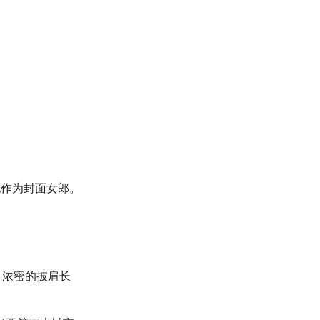
她作为封面女郎。
，浓密的披肩长