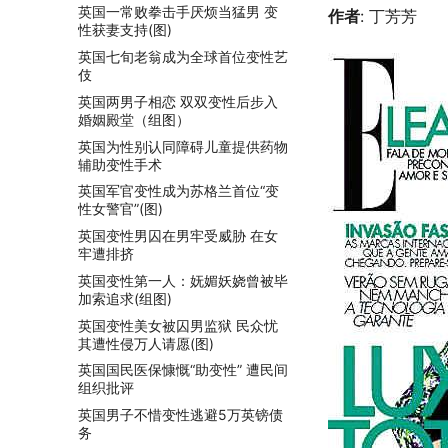
英国一常败拳击手厌烦当猛男 变
作者
: 丁芳芳
性获妻支持(图)
英国七旬老翁成为全球首位变性艺
伎
英国两男子相恋 双双变性后步入
婚姻殿堂（组图）
英国为性别认同障碍儿童提供药物
辅助变性手术
英国军官变性成为苏格兰首位“变
性女警官”(图)
英国变性男囚在男牢受威胁 在女
牢遭排挤
英国变性第一人：妩媚妖娆曾被毕
加索追求(组图)
英国变性美女被囚男监狱 民众忧
其遭性侵万人请愿(图)
英国国民医保慷慨“助变性” 遭民间
组织批评
英国男子不惜变性逃避5万英镑债
务