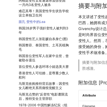
阿根廷变性女星遭虐杀震惊全国
摘要与附
一月内3名变性人被杀
难忍其辱！美国变性学生状告学校
设立单独卫生间
本文讲述了变性超模
面孔 变性中的Lea
巴西，她拥有成
韩国28岁男子强奸变性人被判刑3
Givenchy设
年
是时尚界首位变
韩国变性艺人张彩媛自杀身亡(图)
变性人。然而，
韩国整容、泰国变性、土耳其植胸
接受她的身份，
毛
变性手术做准备
韩国首位变性军人在家中去世，曾
被勒令退伍
摘要与附加信
首位变性人参选环球小姐选美大赛
胜感激。
香港变性人可结婚，是尊重少数人
权利
附加信息 [Proc
马斯克收购推特背后故事：因变性
女儿断绝关系而痛恨觉醒主义
马斯克点赞的“反变性”电影遭限流
Attribute
后，推特安全主管辞职
1978-2006 中国性解冻纪实（组
Filename