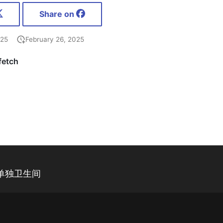
Share on
025
February 26, 2025
单独卫生间