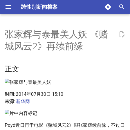
跨性别新闻档案
I
n
张家辉与泰最美人妖 《赌
正文
i
城风云2》再续前缘
t
摘要与附加信息
i
正文
附加信息 [Processed Page
a
Metadata]
l
i
时间
: 2014年07月30日 15:10
来源
:
新华网
z
i
n
Poyd近日再于电影《赌城风云2》跟张家辉续前缘，不过日