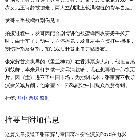
岁女儿王诗龄被掳走，两人立刻跳上载满榴梿的货车去追。
发哥左手被榴梿割伤见血
拍摄过程中，发哥因配合剧情讲他被蜜蜂围攻要扬手拨开
时，由于车子开动中，不停摇晃，发哥左手不慎打中榴梿，
割伤拇指及食指，拍完戏后赶紧止血并贴胶布。
张家辉首次执导的《盂兰神功》在香港票房大好，他坦言感
到鼓舞，本来只打算做一次导演就够，现在想再拍一部惊栗
片。因《盂》进不了中国市场，为控制成本，张家辉不收导
演费又减片酬，他希望下一部戏能让中国观众欣赏得到。
标签:
片中
票房
监制
摘要与附加信息
这篇文章报道了张家辉与泰国著名变性演员Poyd在电影