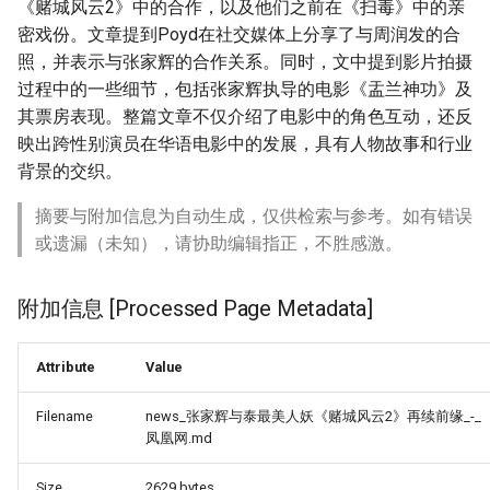
《赌城风云2》中的合作，以及他们之前在《扫毒》中的亲
密戏份。文章提到Poyd在社交媒体上分享了与周润发的合
照，并表示与张家辉的合作关系。同时，文中提到影片拍摄
过程中的一些细节，包括张家辉执导的电影《盂兰神功》及
其票房表现。整篇文章不仅介绍了电影中的角色互动，还反
映出跨性别演员在华语电影中的发展，具有人物故事和行业
背景的交织。
摘要与附加信息为自动生成，仅供检索与参考。如有错误
或遗漏（未知），请协助编辑指正，不胜感激。
附加信息 [Processed Page Metadata]
Attribute
Value
Filename
news_张家辉与泰最美人妖《赌城风云2》再续前缘_-_
凤凰网.md
Size
2629 bytes