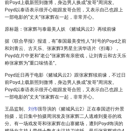
前Poyd上载新照到微博，身边男人换成“发哥”周润发。
g
Poyd以泰语表示很开心能跟发哥合照，又表示自己也跟上
s
一部电影的“丈夫”张家辉在一起，非常开心。
e
原标题：张家辉与泰最美人妖 《赌城风云2》再续前缘
a
据《联合早报》报道，有“泰国最美变性人”封号的Poyd之前
r
和刘青云、古天乐、张家辉3男星主演华语片《扫毒》，
Poyd在片中更和“老公”张家辉有亲密戏，让刘青云和古天乐
c
称张家辉为“重口味情圣”。
h
Poyd近日再于电影《赌城风云2》跟张家辉续前缘，不过日
前Poyd上载新照到微博，身边男人换成“发哥”周润发。
Poyd以泰语表示很开心能跟发哥合照，又表示自己也跟上
一部电影的“丈夫”张家辉在一起，非常开心。
王晶监制、
刘伟
强导演的《赌城风云2》正在泰国进行外景
拍摄，近日集中拍摄周润发及张家辉二人逃难到曼谷的戏
分。有一场戏发哥和张家辉在山寨赌场，遭到Poyd饰演的
赌场女主持人带领十数名大汉持刀追斩，最后张家辉戏中4