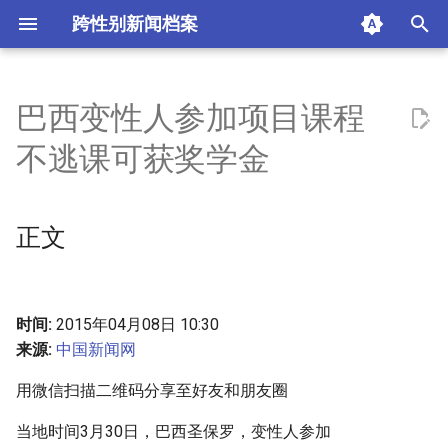
跨性别新闻档案
I
n
巴西变性人参加项目课程
正文
i
不逃课可获奖学金
t
摘要与附加信息
i
正文
附加信息 [Processed Page
a
Metadata]
l
i
时间:
2015年04月08日 10:30
来源:
中国新闻网
z
用微信扫描二维码分享至好友和朋友圈
i
n
当地时间3月30日，巴西圣保罗，变性人参加