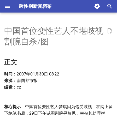
跨性别新闻档案
I
n
中国首位变性艺人不堪歧视
正文
i
割腕自杀/图
t
摘要与附加信息
i
正文
附加信息 [Processed Page
a
Metadata]
l
时间
：2007年01月30日 08:22
来源
：南国都市报
i
编辑
：cz
z
i
核心提示
：中国首位变性艺人梦琪因为饱受歧视，在网上留
n
下绝笔书后，29日下午试图割腕寻短见，幸被其助理拦