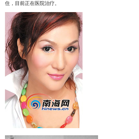
住，目前正在医院治疗。
g
s
e
a
r
c
h