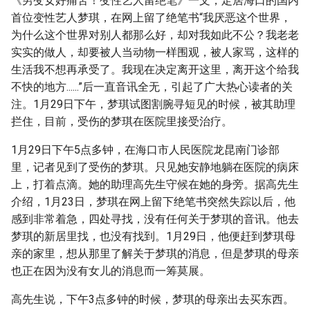
《男变女好痛苦！变性艺人留绝笔》一文，定居海口的国内
首位变性艺人梦琪，在网上留了绝笔书“我厌恶这个世界，
为什么这个世界对别人都那么好，却对我如此不公？我老老
实实的做人，却要被人当动物一样围观，被人家骂，这样的
生活我不想再承受了。我现在决定离开这里，离开这个给我
不快的地方......”后一直音讯全无，引起了广大热心读者的关
注。1月29日下午，梦琪试图割腕寻短见的时候，被其助理
拦住，目前，受伤的梦琪在医院里接受治疗。
1月29日下午5点多钟，在海口市人民医院龙昆南门诊部
里，记者见到了受伤的梦琪。只见她安静地躺在医院的病床
上，打着点滴。她的助理高先生守候在她的身旁。据高先生
介绍，1月23日，梦琪在网上留下绝笔书突然失踪以后，他
感到非常着急，四处寻找，没有任何关于梦琪的音讯。他去
梦琪的新居里找，也没有找到。1月29日，他便赶到梦琪母
亲的家里，想从那里了解关于梦琪的消息，但是梦琪的母亲
也正在因为没有女儿的消息而一筹莫展。
高先生说，下午3点多钟的时候，梦琪的母亲出去买东西。