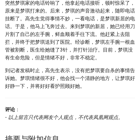
突然梦琪家的电话铃响了，他拿起电话接听，顿时惊呆了，
原来是梦琪打来的。后来，梦琪的声音激动起来，随即电话
挂断了。高先生觉得事情不妙，一看电话，是梦琪新居的电
话。于是，他马上飞奔过去。来到梦琪的新居，她已经用刀
片割了自己的左手腕，鲜血顺着手往下流。他赶紧上去阻
拦，并终于把梦琪送到了医院。经诊断，梦琪左手腕一根血
管被割断，医生给她缝了3针，并打针治疗。目前，梦琪没
有生命危险，但是情绪不好，非常不稳定。
到记者发稿时止，高先生表示，没有把梦琪要自杀的事情告
诉她。梦琪情绪很不好，他会找一个清静的地方，让梦琪好
好静一下，并将好好看护照顾好她。
评论
：
-
以上留言只代表网友个人观点，不代表凤凰网观点。
摘要与附加信息