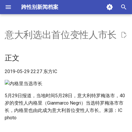
跨性别新闻档案
I
n
意大利选出首位变性人市长
正文
i
t
摘要与附加信息
正文
i
附加信息 [Processed Page
2019-05-29 22:27 东方IC
a
Metadata]
l
i
5月29日报道，当地时间5月28日，意大利特罗梅洛市，40
岁的变性人内格里（Gianmarco Negri）当选特罗梅洛市市
z
长，内格里也由此成为意大利首位变性人市长。来源：IC
i
photo
n