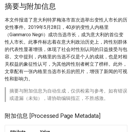
g
摘要与附加信息
s
本文件报道了意大利特罗梅洛市首次选举出变性人市长的历
e
史性事件。2019年5月28日，40岁的变性人内格里
（Gianmarco Negri）成功当选市长，成为意大利的首位变
a
性人市长。此事件标志着在意大利政治历史上，跨性别群体
r
的代表性显著增强，体现了社会对性别认同的日益接受与包
容。文中提到，内格里的当选不仅是个人的成就，也是对相
c
关权益的象征性认可，为其他跨性别者树立了榜样。此外，
h
文章配有一张内格里当选市长后的照片，增强了新闻的可视
性和影响力。
摘要与附加信息为自动生成，仅供检索与参考。如有错误
或遗漏（未知），请协助编辑指正，不胜感激。
附加信息 [Processed Page Metadata]
Attribute
Value