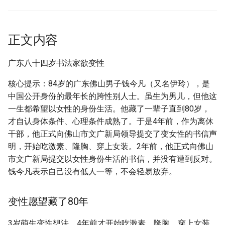
g
附加信息 [Processed Page
s
Metadata]
正文内容
e
a
广东八十四岁书法家欲变性
r
核心提示：84岁的广东佛山男子钱今凡（又名伊玲），是
中国公开身份的最年长的跨性别人士。虽生为男儿，但他这
c
一生都希望以女性的身份生活。他藏了一辈子直到80岁，
h
才自认身体条件、心理条件成熟了。于是4年前，作为离休
干部，他正式向佛山市文广新局领导提交了变女性的书信声
明，开始吃激素、隆胸、穿上女装。2年前，他正式向佛山
市文广新局提交以女性身份生活的书信，并没有遭到反对。
钱今凡表示自己没有低人一等，不会轻易放弃。
变性愿望藏了80年
3岁萌生变性想法，4年前才开始吃激素、隆胸、穿上女装