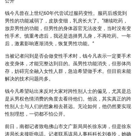
公开
钱今凡曾在上世纪60年代尝试过服药变性。服药后感觉到
男性的功能减弱了，皮肤变细，乳房长大了。“继续吃药，
放弃男性的功能，但男性的身体器官无法改变，当时没有变
性手术。慎重考虑后，我还是选择男儿身，不再吃药。一年
后，激素影响逐渐消失，恢复男性功能。”
当被记者问到是否会做变性手术时，钱今凡表示一定要手术
改变身体，才能完整达到目的。虽男性功能消失，但形体尚
存，妨碍完全融入女性人群，急迫希望做手术。但目前未能
解决的技术问题尚多。
钱今凡希望站出来反对大家对跨性别人士的偏见，尤其是总
是从男权色情消费的角度去看待他们。他说，其实真正的跨
性别人士与人们的想象相去甚远。无论如何，他仍然要实现
性别理想，一切都不怕公开。
前日，南都记者致电佛山市文广新局局长徐东涛，但是徐东
涛局长未接听电话。记者联系该局人事科科长刘春玲，她确