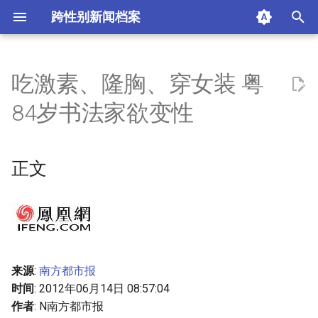
跨性别新闻档案
I
n
吃激素、隆胸、穿女装 粤
正文
i
84岁书法家欲变性
t
正文内容
i
正文
变性愿望藏了80年
a
向单位提交变性声明
l
i
希望社会消除偏见
z
名词解释
来源
:
南方都市报
i
时间
: 2012年06月14日 08:57:04
n
摘要与附加信息
作者
: N南方都市报