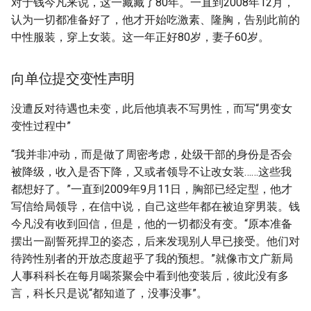
对于钱今凡来说，这一藏藏了80年。一直到2008年12月，
认为一切都准备好了，他才开始吃激素、隆胸，告别此前的
中性服装，穿上女装。这一年正好80岁，妻子60岁。
向单位提交变性声明
没遭反对待遇也未变，此后他填表不写男性，而写“男变女
变性过程中”
“我并非冲动，而是做了周密考虑，处级干部的身份是否会
被降级，收入是否下降，又或者领导不让改女装……这些我
都想好了。”一直到2009年9月11日，胸部已经定型，他才
写信给局领导，在信中说，自己这些年都在被迫穿男装。钱
今凡没有收到回信，但是，他的一切都没有变。“原本准备
摆出一副誓死捍卫的姿态，后来发现别人早已接受。他们对
待跨性别者的开放态度超乎了我的预想。”就像市文广新局
人事科科长在每月喝茶聚会中看到他变装后，彼此没有多
言，科长只是说“都知道了，没事没事”。