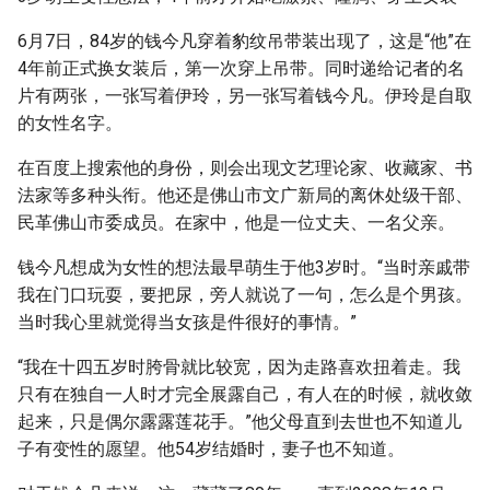
6月7日，84岁的钱今凡穿着豹纹吊带装出现了，这是“他”在
4年前正式换女装后，第一次穿上吊带。同时递给记者的名
片有两张，一张写着伊玲，另一张写着钱今凡。伊玲是自取
的女性名字。
在百度上搜索他的身份，则会出现文艺理论家、收藏家、书
法家等多种头衔。他还是佛山市文广新局的离休处级干部、
民革佛山市委成员。在家中，他是一位丈夫、一名父亲。
钱今凡想成为女性的想法最早萌生于他3岁时。“当时亲戚带
我在门口玩耍，要把尿，旁人就说了一句，怎么是个男孩。
当时我心里就觉得当女孩是件很好的事情。”
“我在十四五岁时胯骨就比较宽，因为走路喜欢扭着走。我
只有在独自一人时才完全展露自己，有人在的时候，就收敛
起来，只是偶尔露露莲花手。”他父母直到去世也不知道儿
子有变性的愿望。他54岁结婚时，妻子也不知道。