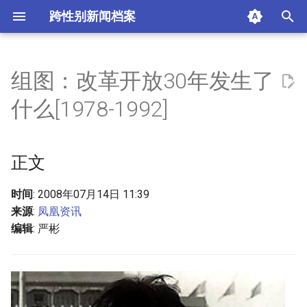
跨性别新闻档案
I
n
组图：改革开放30年发生了
正文
i
什么[1978-1992]
t
标签
i
正文
版权
a
摘要与附加信息
l
时间
: 2008年07月14日 11:39
来源
:
凤凰资讯
i
附加信息 [Processed Page
编辑
: 严彬
z
Metadata]
i
n