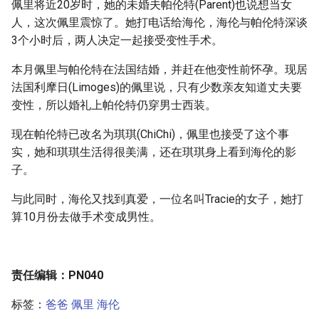
佩里将近20岁时，她的未婚夫帕伦特(Parent)也说想当女
人，这次佩里震惊了。她打电话给海伦，海伦与帕伦特深谈
3个小时后，两人决定一起接受变性手术。
本月佩里与帕伦特在法国结婚，并赶在他变性前怀孕。现居
法国利摩日(Limoges)的佩里说，只有少数亲友知道丈夫要
变性，所以婚礼上帕伦特仍穿男士西装。
现在帕伦特已改名为琪琪(ChiChi)，佩里也接受了这个事
实，她和琪琪生活得很美满，还在琪琪身上看到海伦的影
子。
与此同时，海伦又找到真爱，一位名叫Tracie的女子，她打
算10月份去做手术变成男性。
责任编辑：PN040
标签：
爸爸
佩里
海伦