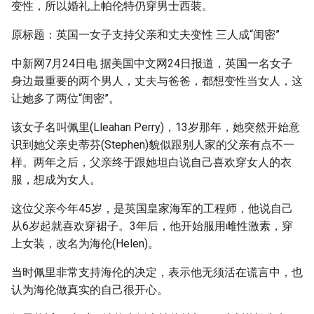
变性，所以婚礼上帕伦特仍穿男士西装。
g
原标题：英国一女子支持父亲和丈夫变性 三人成“闺密”
s
e
中新网7月24日电 据美国中文网24日报道，英国一名女子
身边最重要的两个男人，丈夫与爸爸，都想变性当女人，这
a
让她多了两位“闺密”。
r
该女子名叫佩里(Lleahan Perry)，13岁那年，她突然开始意
c
识到她父亲史蒂芬(Stephen)貌似跟别人家的父亲有点不一
h
样。两年之后，父亲终于跟她坦白说自己喜欢穿女人的衣
服，想成为女人。
这位父亲今年45岁，是英国皇家海军的工程师，他说自己
从6岁起就喜欢穿裙子。3年后，他开始服用雌性激素，穿
上女装，改名为海伦(Helen)。
当时佩里非常支持海伦的决定，表示他无须活在谎言中，也
认为海伦做真实的自己很开心。