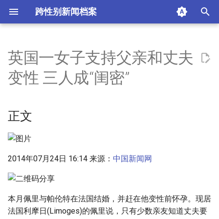
跨性别新闻档案
I
n
英国一女子支持父亲和丈夫
正文
i
变性 三人成“闺密”
t
摘要与附加信息
i
正文
附加信息 [Processed Page
a
Metadata]
l
i
2014年07月24日 16:14 来源：
中国新闻网
z
i
本月佩里与帕伦特在法国结婚，并赶在他变性前怀孕。现居
n
法国利摩日(Limoges)的佩里说，只有少数亲友知道丈夫要