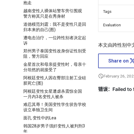
抱走
越南变性人裸体站警车旁引围观
Tags
警方称其只是在秀身材
道德模范刘霆：我不是变性只是回
Evaluation
归本来的自己(图)
遭电击治疗，一位跨性别者决定起
诉
本文由跨性别中
郑州男子泰国变性改身份证性别受
阻，警方回应
Share on
金星首次和母亲提变性时，母亲十
分坦然的就接受了
February 26, 20
阿根廷变性人因在臀部注射工业硅
胶死亡(图)
阿根廷变性女星遭虐杀震惊全国
一月内3名变性人被杀
难忍其辱！美国变性学生状告学校
设立单独卫生间
面孔 变性中的Lea
韩国28岁男子强奸变性人被判刑3
年