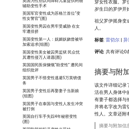
英国为性别认同障碍儿童提供药物
穿女性衣服。罗伊
辅助变性手术
岁生日的罗伊开
英国军官变性成为苏格兰首位“变
性女警官”(图)
祖父罗伊摇身变
英国变性男囚在男牢受威胁 在女
人。
牢遭排挤
英国变性第一人：妩媚妖娆曾被毕
标签
:
雷切尔
|
异
加索追求(组图)
评论
: 共有评论0
英国变性美女被囚男监狱 民众忧
其遭性侵万人请愿(图)
英国国民医保慷慨“助变性” 遭民间
摘要与附
组织批评
英国男子不惜变性逃避5万英镑债
务
该文件详细记录
英国男子变性后再娶妻子当新娘
活在男人身体中
(组图)
有妻子都选择与
英国男子在泰国与变性人发生冲突
并将名字改为雷
被打倒
性人。文章还附
英国自行车手失踪4年秘密变性
(图)
摘要与附加信