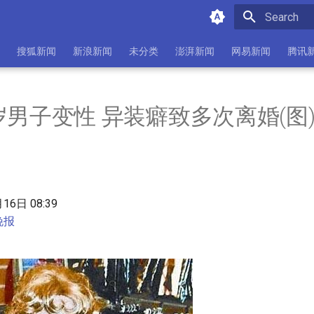
Initializing 
搜狐新闻
新浪新闻
未分类
澎湃新闻
网易新闻
腾讯
岁男子变性 异装癖致多次离婚(图
月16日 08:39
晚报