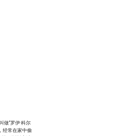
做“罗伊·科尔
，经常在家中偷