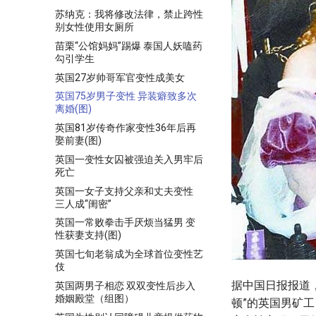
苏纳克：我将修改法律，禁止跨性
别女性使用女厕所
苗栗“公馆妈妈”踢爆 泰国人妖嗑药
勾引学生
英国27岁帅哥军官变性成美女
英国75岁男子变性 异装癖致多次
离婚(图)
英国81岁传奇作家变性36年后再
娶前妻(图)
英国一变性女囚被强迫关入男牢后
死亡
英国一女子支持父亲和丈夫变性
三人成“闺密”
英国一常败拳击手厌烦当猛男 变
性获妻支持(图)
英国七旬老翁成为全球首位变性艺
伎
据中国日报报道，
英国两男子相恋 双双变性后步入
婚姻殿堂（组图）
顿”的英国男矿