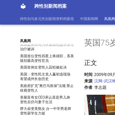
生(组图)
跨性别新闻档案
美国女子后悔变性，警告称人们
25岁前不该被允许做手术
跨性别与多元性别新闻资料档案馆
中国新闻网
凤凰网
美国怀孕变性人接受专访称想要更
多孩子(组图)
美国怀孕男子更多生活照片曝光
【组图】
英国75
凤凰网
美国监狱拒绝为杀妻囚犯提供变性
治疗被诉
美国首位变性四星上将就职，系美
级别最高变性官员
正文
美国首例女变性人囚犯被处决
美国：变性民主党人赢初选现场
时间
: 2009年09
有望成州长创历史
来源
:
汉网-武汉
美政府扩充“奥巴马医保”法规 禁止
作者
: 李志题
歧视变性人
美最富有女CEO承认原是男儿身
变性后仍与妻子生活
胖大叔变美熟女 台一中学男老师
变性获学生力挺