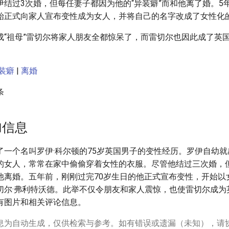
结过3次婚，但每任妻子都因为他的“异装癖”而和他离了婚。5年
始正式向家人宣布变性成为女人，并将自己的名字改成了女性化
成“祖母”雷切尔将家人朋友全都惊呆了，而雷切尔也因此成了英
装癖
|
离婚
条
加信息
了一个名叫罗伊·科尔顿的75岁英国男子的变性经历。罗伊自幼
的女人，常常在家中偷偷穿着女性的衣服。尽管他结过三次婚，
他离婚。五年前，刚刚过完70岁生日的他正式宣布变性，开始以
切尔·弗利特沃德。此举不仅令朋友和家人震惊，也使雷切尔成为
有图片和相关评论信息。
息为自动生成，仅供检索与参考。如有错误或遗漏（未知），请