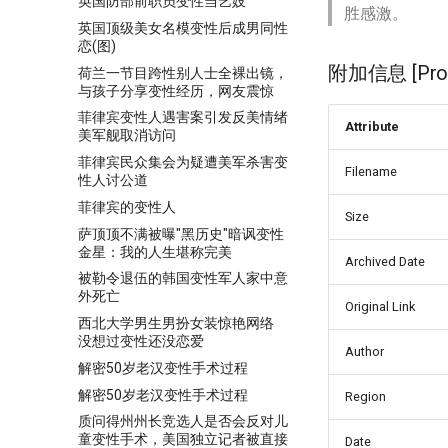
英国防部前职员变性当艺妓
胜感激。
英国顶级美女名模变性后成男同性
恋(图)
附加信息 [Proce
荷兰一节目跨性别人士全裸出镜，
与孩子分享变性经历，网友震惊
菲律宾变性人遇害案引发反美情绪
Attribute
美军舰取消访问
菲律宾民众集会为疑遭美军杀害变
Filename
性人讨公道
菲律宾的变性人
Size
萨顶顶不满被曝"黑历史"暗讽变性
金星：我的人生堪称完美
Archived Date
被勒令退伍的韩国变性军人家中意
外死亡
Original Link
西北大学男生男扮女装惊艳网络
没想过变性还没恋爱
Author
解密50岁老汉变性手术过程
解密50岁老汉变性手术过程
Region
质问得州州长竞选人是否会反对儿
童变性手术，美国独立记者被直接
Date