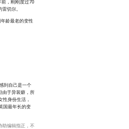
前，刚刚度过70
的雷切尔。
国年龄最老的变性
就感到自己是一个
但由于异装癖，所
女性身份生活，
英国最年长的变
协助编辑指正，不