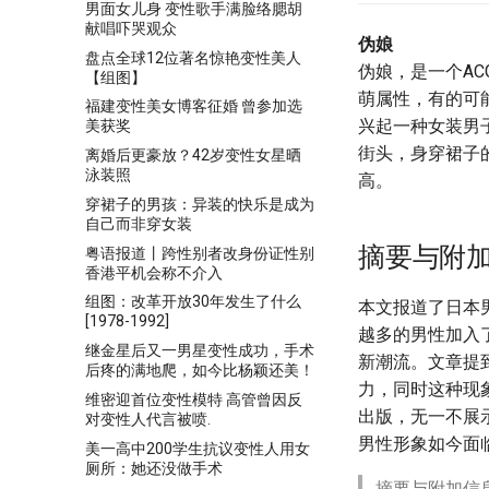
男面女儿身 变性歌手满脸络腮胡
献唱吓哭观众
伪娘
盘点全球12位著名惊艳变性美人
伪娘，是一个A
【组图】
萌属性，有的可
福建变性美女博客征婚 曾参加选
兴起一种女装男
美获奖
街头，身穿裙子
离婚后更豪放？42岁变性女星晒
泳装照
高。
穿裙子的男孩：异装的快乐是成为
自己而非穿女装
摘要与附
粤语报道丨跨性别者改身份证性别
香港平机会称不介入
组图：改革开放30年发生了什么
本文报道了日本
[1978-1992]
越多的男性加入
继金星后又一男星变性成功，手术
新潮流。文章提
后疼的满地爬，如今比杨颖还美！
力，同时这种现
维密迎首位变性模特 高管曾因反
出版，无一不展
对变性人代言被喷.
男性形象如今面
美一高中200学生抗议变性人用女
厕所：她还没做手术
摘要与附加信