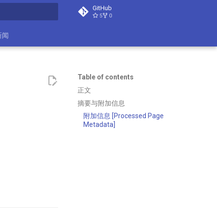
GitHub
5
0
search
新闻
Table of contents
正文
摘要与附加信息
附加信息 [Processed Page
Metadata]