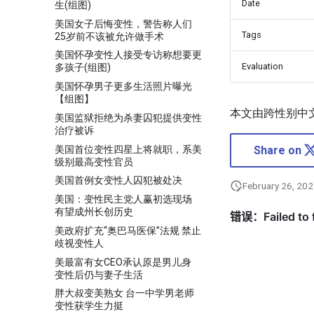
Date
生(组图)
美国女子后悔变性，警告称人们
Tags
25岁前不该被允许做手术
美国怀孕变性人接受专访称想要更
Evaluation
多孩子(组图)
美国怀孕男子更多生活照片曝光
【组图】
本文由跨性别中
美国监狱拒绝为杀妻囚犯提供变性
治疗被诉
美国首位变性四星上将就职，系美
Share on
级别最高变性官员
美国首例女变性人囚犯被处决
February 26, 20
美国：变性民主党人赢初选现场
有望成州长创历史
美政府扩充“奥巴马医保”法规 禁止
歧视变性人
美最富有女CEO承认原是男儿身
变性后仍与妻子生活
胖大叔变美熟女 台一中学男老师
变性获学生力挺