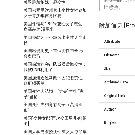
美双胞胎姐妹一起变性
胜感激。
美国佛罗里达州禁止变性女性参加
女子青少年体育比赛
美国侏儒与1.90米变性女子恋爱
附加信息 [Proce
身高差达58厘米
美国俄勒冈一小城选出变性人当市
Attribute
长
美国出现历史上首位变性市长 欲
Filename
会奥巴马
美国前海豹突击队成员后悔变性：
Size
我被CNN利用了
美国加州通过新政：囚犯欲变性
Archived Date
政府须买单
美国变性人结婚：“丈夫”生娃 “妻
Original Link
子”当爸
美国变性夫妇育有两子（高清组
Author
图）
美国"变性女郎"再次变回男儿身[组
Region
图]
美国大学男教授变性成女人惊呆学