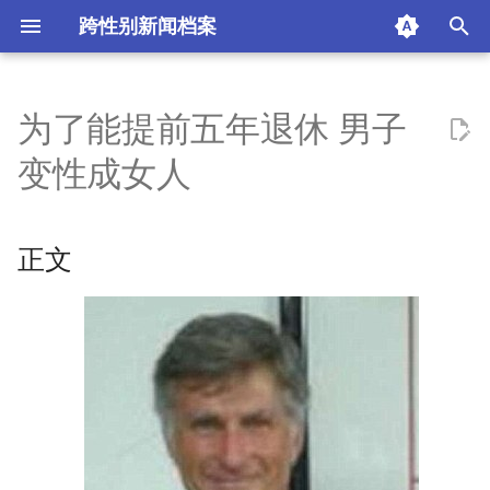
跨性别新闻档案
I
n
为了能提前五年退休 男子
正文
i
变性成女人
t
摘要与附加信息
i
正文
附加信息 [Processed Page
a
Metadata]
l
i
z
i
n