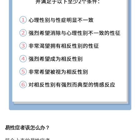
易性症者该怎么办？