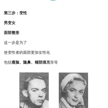
第三步：变性
男变女
面部整形
这一步是为了
使变性者的面部更加女性化
包括
瘦脸、隆鼻、颊部填充
等等