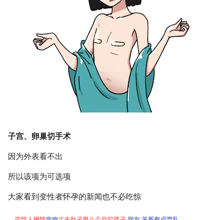
子宫、卵巢切手术
因为外表看不出
所以该项为可选项
大家看到变性者怀孕的新闻也不必吃惊