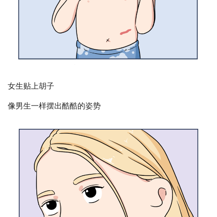
女生贴上胡子
像男生一样摆出酷酷的姿势