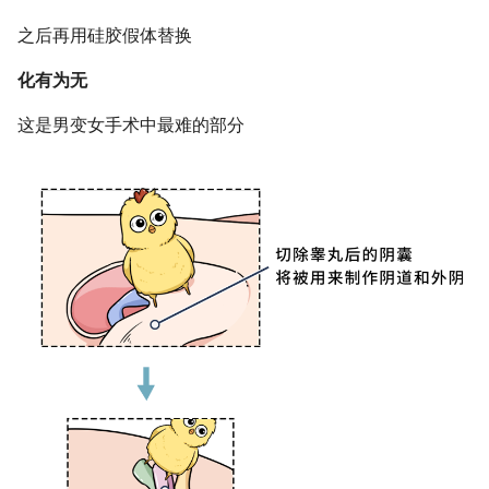
之后再用硅胶假体替换
化有为无
这是男变女手术中最难的部分