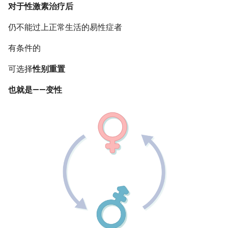
对于性激素治疗后
仍不能过上正常生活的易性症者
有条件的
可选择
性别重置
也就是——变性