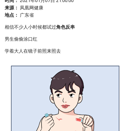
时间：
2021年01月07日 21:00:00
s
来源：
凤凰网健康
e
地点：
广东省
a
相信不少人小时候都试过
角色反串
r
男生偷偷涂口红
c
学着大人在镜子前照来照去
h
i
n
g