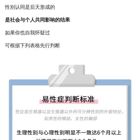
性别认同是后天形成的
是社会与个人共同影响的结果
如果你也自我怀疑过
可根据下列表格先行判断