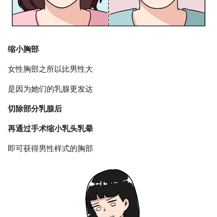
缩小胸部
女性胸部之所以比男性大
是因为她们的乳腺更发达
切除部分乳腺后
再通过手术缩小乳头乳晕
即可获得男性样式的胸部