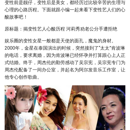
变性前是靓仔，变性后是美女，都经历过比较辛苦的生理与
g
心理的心路历程。下面就跟小编一起来看下变性艺人们的心
s
酸故事吧！
e
原标题：揭变性艺人心酸历程 河莉秀劝老公分手遭拒绝
a
娱乐圈的变性女星一般都是天使的面孔，魔鬼的身材。
r
2000年，金星在泰国演出的时候，突然接到了“太太”肯波琳
的电话，要求离婚，因为肯波琳已经怀孕并打算跟心上人正
c
式结婚。终于，周杰伦的勤劳感动了吴宗宪，吴宗宪专门为
h
周杰伦配备了一间办公室，并起名为阿尔发音乐工作室，让
他专心创作歌曲。