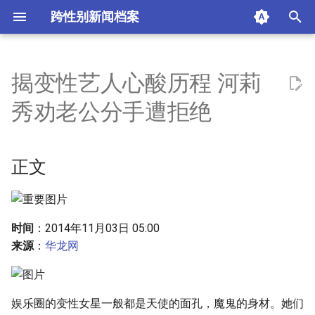
跨性别新闻档案
I
n
揭变性艺人心酸历程 河莉
正文
i
秀劝老公分手遭拒绝
t
摘要与附加信息
i
正文
附加信息 [Processed Page
a
Metadata]
l
i
时间
：2014年11月03日 05:00
来源
：
华龙网
z
i
n
娱乐圈的变性女星一般都是天使的面孔，魔鬼的身材。她们