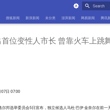
Initializing 
搜狐新闻
新浪新闻
未分类
澎湃新闻
网易新闻
腾讯
出首位变性人市长 曾靠火车上跳
月07日 07:00
格尔邦选举委员会5日宣布，独立候选人马杜·巴伊·金奈尔在前一