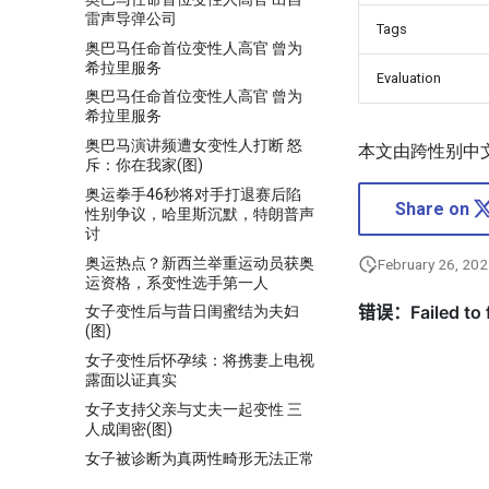
雷声导弹公司
Tags
奥巴马任命首位变性人高官 曾为
希拉里服务
Evaluation
奥巴马任命首位变性人高官 曾为
希拉里服务
奥巴马演讲频遭女变性人打断 怒
本文由跨性别中
斥：你在我家(图)
奥运拳手46秒将对手打退赛后陷
Share on
性别争议，哈里斯沉默，特朗普声
讨
奥运热点？新西兰举重运动员获奥
February 26, 20
运资格，系变性选手第一人
女子变性后与昔日闺蜜结为夫妇
(图)
女子变性后怀孕续：将携妻上电视
露面以证真实
女子支持父亲与丈夫一起变性 三
人成闺密(图)
女子被诊断为真两性畸形无法正常
工作，从小备受歧视，父母亲也将