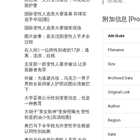
胜感激。
面护妻
国际变性人选美大赛落幕 菲律宾
附加信息 [Proce
选手夺冠(图)
国际变性人选美大赛颁奖现场
Attribute
图片故事：直击沈阳变性人手术全
过程
Filename
在人间 | 一位跨性别者的17岁：逃
离，流浪，自残
圭亚那一群变性人要求修法 让异
Size
装癖者免罪
外媒：为逃避兵役，乌克兰一男子
Archived Date
男扮女装持家人护照试图出境被拦
下
Original Link
大学妥善公示性别变更信息，也是
一种教育
Author
大胡子“美女歌神”变身照曝光 变性
前是奶油小生(高清组图)
Region
奥巴马下令学校允许变性学生根据
认同性别如厕
Date
奥巴马任命首位变性人高官 出自