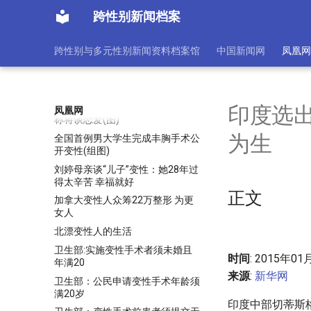
俄罗斯将禁止“变性合法国家”公民
跨性别新闻档案
收养俄儿童
俄罗斯规定变性人和跨性人不得领
跨性别与多元性别新闻资料档案馆
中国新闻网
凤凰网
驾照 称为了减少车祸
全国道德模范刘霆将于广州进行变
性手术
全国首位变性大学生做整容手术
印度选
凤凰网
称将谈恋爱(图)
为生
全国首例男大学生完成丰胸手术公
开变性(组图)
刘婷母亲谈“儿子”变性：她28年过
得太辛苦 幸福就好
正文
加拿大变性人众筹22万整形 为更
女人
北漂变性人的生活
卫生部:实施变性手术者须未婚且
时间
: 2015年01
年满20
来源
:
新华网
卫生部：公民申请变性手术年龄须
满20岁
印度中部切蒂斯