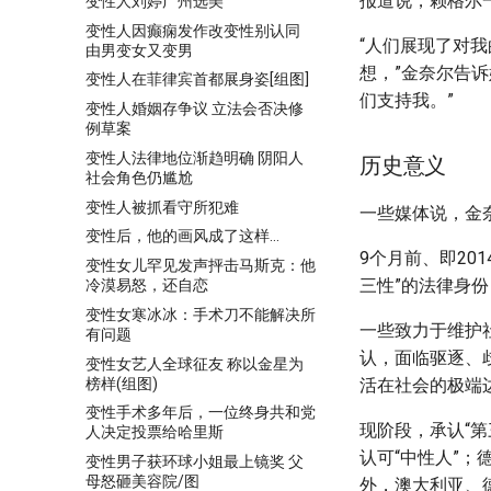
报道说，赖格尔
变性人刘婷广州选美
变性人因癫痫发作改变性别认同
“人们展现了对
由男变女又变男
想，”金奈尔告
变性人在菲律宾首都展身姿[组图]
们支持我。”
变性人婚姻存争议 立法会否决修
例草案
变性人法律地位渐趋明确 阴阳人
历史意义
社会角色仍尴尬
变性人被抓看守所犯难
一些媒体说，金
变性后，他的画风成了这样…
9个月前、即20
变性女儿罕见发声抨击马斯克：他
三性”的法律身
冷漠易怒，还自恋
变性女寒冰冰：手术刀不能解决所
一些致力于维护
有问题
认，面临驱逐、
变性女艺人全球征友 称以金星为
榜样(组图)
活在社会的极端
变性手术多年后，一位终身共和党
现阶段，承认“
人决定投票给哈里斯
认可“中性人”；
变性男子获环球小姐最上镜奖 父
母怒砸美容院/图
外，澳大利亚、