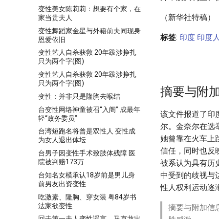
变性美女陈莉莉：想要有个家，在
（新华社特稿）
家当贵夫人
变性舞蹈家金星与外籍前夫同现身
标签
:
印度
印度
恩爱依旧
变性艺人自杀获救 20年跋涉挣扎
只为两个字(图)
变性艺人自杀获救 20年跋涉挣扎
只为两个字(图)
摘要与附
变性：并非只是隆胸去喉结
台变性网络神童被召“入阁” 成最年
该文件报道了印
轻“政务委员”
尔。金奈尔在选
台湾短跑名将曾是双性人 变性成
她曾靠在火车上
为女人退出体坛
信任，同时也反
台男子因变性手术致肢体残障 医
院被判赔173万
被系认为具有历
中受到的歧视与
台知名女模承认18岁前是男儿身
前男友出资变性
性人权利运动逐
吃激素、隆胸、穿女装 粤84岁书
法家欲变性
摘要与附加信
回击第一夫人变性谣言，马克龙出