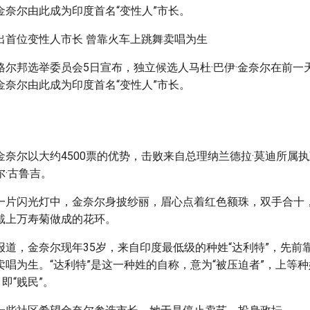
金奈尔由此成为印度首名“变性人”市长。
出首位变性人市长 曾靠火车上跳舞卖唱为生
格尔邦选举委员会5日宣布，独立候选人马杜·巴伊·金奈尔在前一
金奈尔由此成为印度首名“变性人”市长。
金奈尔以大约4500票的优势，击败来自总理纳兰德拉·莫迪所属
·古鲁吉。
一片闪光灯中，金奈尔身披纱丽，眉心点着红色额珠，双手合十
戴上万寿菊做成的花环。
报道，金奈尔现年35岁，来自印度最低级的种姓“达利特”，先前
卖唱为生。“达利特”是这一种姓的自称，意为“被压迫者”，上等
即“贱民”。