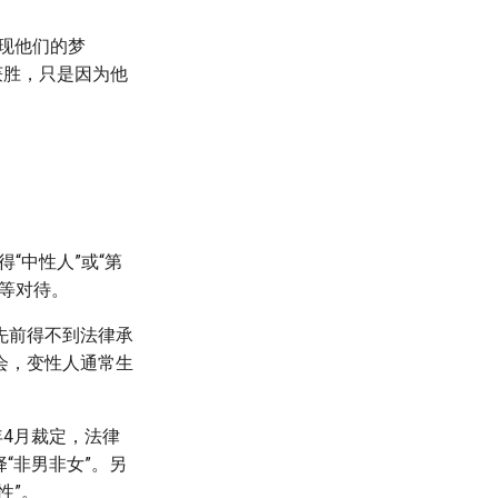
现他们的梦
获胜，只是因为他
“中性人”或“第
等对待。
先前得不到法律承
会，变性人通常生
年4月裁定，法律
“非男非女”。另
性”。