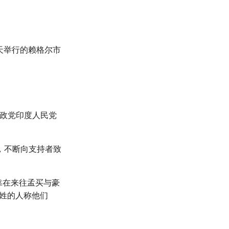
天举行的赖格尔市
执政党印度人民党
，不断向支持者致
靠在来往孟买与豪
种姓的人称他们