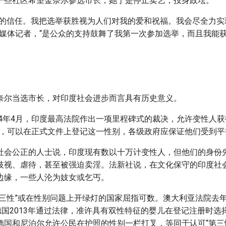
一些社区希望金奈尔参选市长，她于是停止卖艺，投身政坛。
我的信任。我把选举获胜视为人们对我的爱和祝福。我会尽全力实
诉媒体记者，“是公众的支持鼓舞了我第一次参加选举，而且我能
奈尔当选市长，对印度社会进步而言具有历史意义。
14年4月，印度最高法院作出一项里程碑式的裁决，允许变性人获得
份，可以在正式文件上登记这一性别，各级政府应保证他们受到平
社会公正的人士说，印度现有数以十万计变性人，但他们的身份
歧视、虐待，甚至被强迫卖淫。法新社说，在文化保守的印度社
边缘，一些人沦为妓女或乞丐。
第三性”或在性别问题上开绿灯的国家屈指可数。澳大利亚法院去
德国2013年通过法律，准许具有双性特征的婴儿在登记注册时选择
德国和尼泊尔允许公民在护照的性别一栏打叉，等同于认可“第三