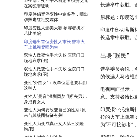
卫生部：变性手术前患者须提交无
长选举中获胜。
在案犯罪证明
印度伴侣暂停变性中途备孕，晒出
原标题：印度选
孕照走红社交媒体
印度变性人选美大赛 参赛者拼才
印度中部切蒂斯
艺比美貌
长选举中获胜。
印度选出首位变性人市长 曾靠火
车上跳舞卖唱为生
出身“贱民”
双性人做变性手术失败 医院门口
跪地哀求(图)
选举委员会说，
双性人做变性手术失败 医院门口
跪地哀求(图)
的候选人马哈维尔
变性“外围女”：没单位愿意要我们
这种人
电视画面显示，
变性人“曼音”深圳圆梦 “脱”去男儿
意。支持者给她
身成真女人
印度报业托拉斯
变性人为何要改变自己的性别?原
来与其核团特征有关!
拉的火车上跳舞
变性人为变成真正女人第三次隆
为“不可接触者”，
胸/图