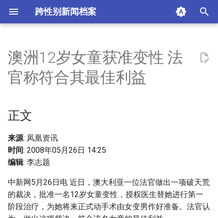
跨性别新闻档案
I
n
澳洲12岁女童获准变性 法
正文
i
官称符合其最佳利益
t
摘要与附加信息
i
正文
附加信息 [Processed Page
a
Metadata]
l
来源
: 凤凰资讯
时间
: 2008年05月26日 14:25
i
编辑
: 李志题
z
中新网5月26日电 近日，澳大利亚一位法官做出一项破天荒
i
的裁决，批准一名12岁女童变性，授权医生替她进行第一
阶段治疗，为她将来正式动手术由女变男作好准备。法官认
n