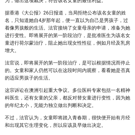
为，做出这项裁决，符合该名女童的最佳利益。
g
据香港《大公报》26日报道，当局拒绝公布该名女童的姓
s
名，只知道她自4岁那年起，便一直以为自己是男孩子，过
e
着像男孩般的生活。法官接纳了女童母亲的申请，准备为她
进行变性。即将展开的第一阶段治疗，是批准医生为该名女
a
童进行荷尔蒙治疗，阻止她出现女性性征，例如月经及乳房
r
增大。
c
法官说，即将展开的第一阶段治疗，是可以根据情况而停止
h
的。女童和家人仍然可以在这段时间内观察，看看她是否真
的适应男孩子的生活。
这宗诉讼在澳洲引起重大争议。多位医科专家包括一名精神
科医生，还有女童的父亲，都反对替女童进行变性，因为她
的年纪太小，无能力独立做出判断和决定。
不过，法官认为，女童即将踏入青春期，很快便开始有月经
和出现其它生理变化，所以应该及早做出决定。