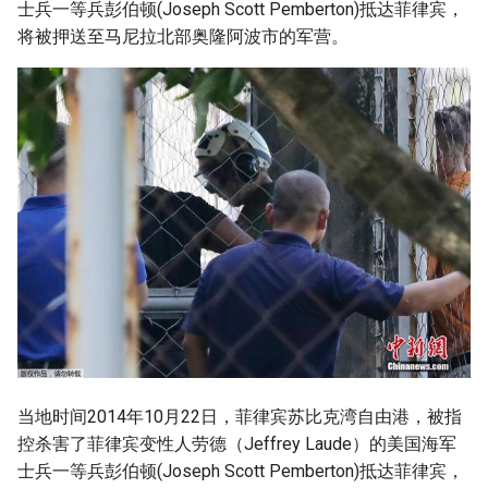
士兵一等兵彭伯顿(Joseph Scott Pemberton)抵达菲律宾，
g
将被押送至马尼拉北部奥隆阿波市的军营。
s
e
a
r
c
h
当地时间2014年10月22日，菲律宾苏比克湾自由港，被指
控杀害了菲律宾变性人劳德（Jeffrey Laude）的美国海军
士兵一等兵彭伯顿(Joseph Scott Pemberton)抵达菲律宾，