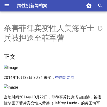
跨性别新闻档案
I
n
杀害菲律宾变性人美海军士
正文
i
兵被押送至菲军营
t
摘要与附加信息
i
正文
附加信息 [Processed Page
a
Metadata]
l
i
2014年10月22日 20:21 来源：
中国新闻网
z
i
当地时间2014年10月22日，菲律宾苏比克湾自由港，被指
n
控杀害了菲律宾变性人劳德（Jeffrey Laude）的美国海军