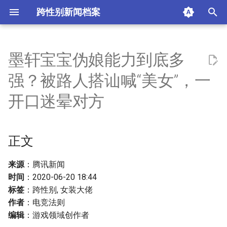
跨性别新闻档案
I
n
墨轩宝宝伪娘能力到底多
正文
i
强？被路人搭讪喊“美女”，一
t
第一位：墨轩宝宝
开口迷晕对方
i
第二位：阿纯
a
正文
第三位：王小歪
l
i
来源
：腾讯新闻
摘要与附加信息
时间
：2020-06-20 18:44
z
标签
：跨性别, 女装大佬
附加信息 [Processed Page
i
作者
：电竞法则
Metadata]
编辑
：游戏领域创作者
n