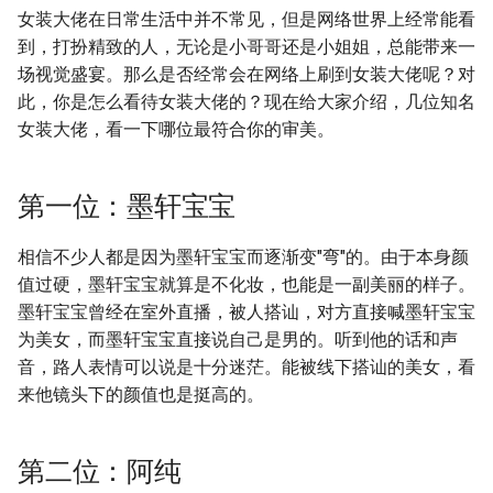
g
女装大佬在日常生活中并不常见，但是网络世界上经常能看
到，打扮精致的人，无论是小哥哥还是小姐姐，总能带来一
s
场视觉盛宴。那么是否经常会在网络上刷到女装大佬呢？对
e
此，你是怎么看待女装大佬的？现在给大家介绍，几位知名
女装大佬，看一下哪位最符合你的审美。
a
r
第一位：墨轩宝宝
c
h
相信不少人都是因为墨轩宝宝而逐渐变"弯"的。由于本身颜
值过硬，墨轩宝宝就算是不化妆，也能是一副美丽的样子。
墨轩宝宝曾经在室外直播，被人搭讪，对方直接喊墨轩宝宝
为美女，而墨轩宝宝直接说自己是男的。听到他的话和声
音，路人表情可以说是十分迷茫。能被线下搭讪的美女，看
来他镜头下的颜值也是挺高的。
第二位：阿纯