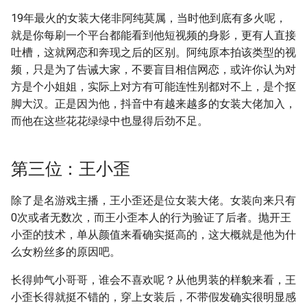
19年最火的女装大佬非阿纯莫属，当时他到底有多火呢，
就是你每刷一个平台都能看到他短视频的身影，更有人直接
吐槽，这就网恋和奔现之后的区别。阿纯原本拍该类型的视
频，只是为了告诫大家，不要盲目相信网恋，或许你认为对
方是个小姐姐，实际上对方有可能连性别都对不上，是个抠
脚大汉。正是因为他，抖音中有越来越多的女装大佬加入，
而他在这些花花绿绿中也显得后劲不足。
第三位：王小歪
除了是名游戏主播，王小歪还是位女装大佬。女装向来只有
0次或者无数次，而王小歪本人的行为验证了后者。抛开王
小歪的技术，单从颜值来看确实挺高的，这大概就是他为什
么女粉丝多的原因吧。
长得帅气小哥哥，谁会不喜欢呢？从他男装的样貌来看，王
小歪长得就挺不错的，穿上女装后，不带假发确实很明显感