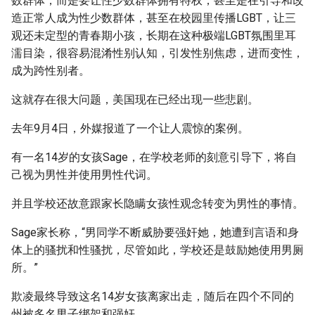
数群体，而是要让性少数群体拥有特权，甚至是在引导和改
造正常人成为性少数群体，甚至在校园里传播LGBT，让三
观还未定型的青春期小孩，长期在这种极端LGBT氛围里耳
濡目染，很容易混淆性别认知，引发性别焦虑，进而变性，
成为跨性别者。
这就存在很大问题，美国现在已经出现一些悲剧。
去年9月4日，外媒报道了一个让人震惊的案例。
有一名14岁的女孩Sage，在学校老师的刻意引导下，将自
己视为男性并使用男性代词。
并且学校还故意跟家长隐瞒女孩性观念转变为男性的事情。
Sage家长称，“男同学不断威胁要强奸她，她遭到言语和身
体上的骚扰和性骚扰，尽管如此，学校还是鼓励她使用男厕
所。”
欺凌最终导致这名14岁女孩离家出走，随后在四个不同的
州被多名男子绑架和强奸。