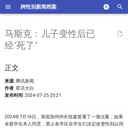
跨性别新闻档案
I
n
马斯克：儿子变性后已
正文
i
经“死了”
t
摘要与附加信息
i
正文
附加信息 [Processed Page
a
Metadata]
l
来源
: 腾讯新闻
作者
: 星话大白
i
发布时间
: 2024-07-25 20:21
z
i
2024年7月16日，美国加州州长纽森签署了一项法案，如果
n
未获学生本人同意，禁止各学区在学生们决定改变性别认同