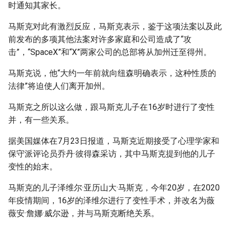
时通知其家长。
g
s
马斯克对此有激烈反应，马斯克表示，鉴于这项法案以及此
前发布的多项其他法案对许多家庭和公司造成了“攻
e
击”，“SpaceX”和“X”两家公司的总部将从加州迁至得州。
a
马斯克说，他“大约一年前就向纽森明确表示，这种性质的
r
法律”将迫使人们离开加州。
c
马斯克之所以这么做，跟马斯克儿子在16岁时进行了变性
h
并，有一些关系。
据美国媒体在7月23日报道，马斯克近期接受了心理学家和
保守派评论员乔丹·彼得森采访，其中马斯克提到他的儿子
变性的始末。
马斯克的儿子泽维尔·亚历山大·马斯克，今年20岁，在2020
年疫情期间，16岁的泽维尔进行了变性手术，并改名为薇
薇安·詹娜·威尔逊，并与马斯克断绝关系。