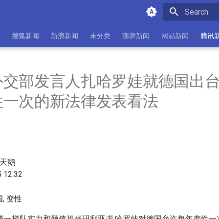
Initializing 
搜狐新闻
新浪新闻
未分类
澎湃新闻
网易新闻
腾讯
外交部发言人扎哈罗娃就德国出
性一次的新法律发表看法
肥天鹅
5 12:32
国, 变性
第一梯队实力和颜值担当玛利亚·扎哈罗娃对德国允许每年变性一