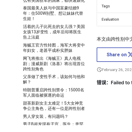
么有美国驻军的国家，都快速娘化
Tags
泰国最美人妖与中国富豪结婚9
年：住500W别墅、想让妹妹代替
生娃！
Evaluation
活着的儿子比死去的女儿强？美国
女孩13岁变性，成年后却将医生
告上法庭
本文由跨性别中
海贼王官方性转图，海军大将变中
年妇女，老甚平成朴实胖妹
Share on
网飞将推出《海贼王》真人电视
剧；漫威新剧《洛基》将出现首位
跨性别角色
February 26, 20
父亲做了变性手术，该如何与他和
解？
特朗普重启跨性别禁令：15000名
军人面临被驱逐的命运
甜茶新剧女主太难定！5大女神竞
争公主角色，还有一位是跨性别者
男人穿女装，有问题吗？
男子B超发现有子宫，医生：患罕
见两性畸形，要看其想以什么性别