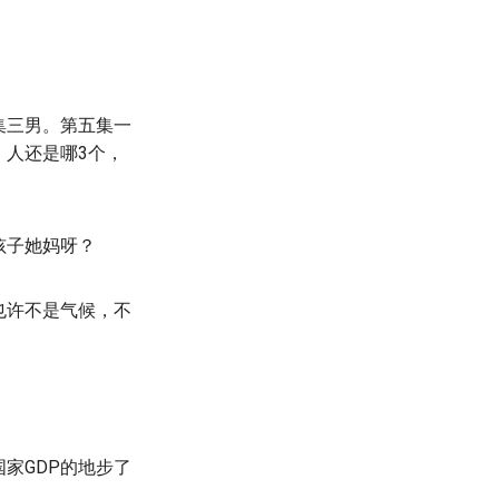
集三男。第五集一
。人还是哪3个，
孩子她妈呀？
也许不是气候，不
家GDP的地步了