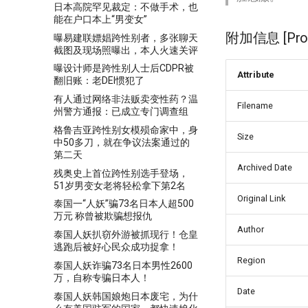
日本高院罕见裁定：不做手术，也
能在户口本上“男变女”
附加信息 [Proce
曝易建联嫖娼跨性别者，多张聊天
截图及现场照曝出，本人火速关评
曝设计师是跨性别人士后CDPR被
Attribute
翻旧账：老DEI惯犯了
有人通过网络非法贩卖变性药？温
Filename
州警方通报：已成立专门调查组
格鲁吉亚跨性别女模殒命家中，身
Size
中50多刀，就在争议法案通过的
第二天
Archived Date
残奥史上首位跨性别选手登场，
51岁男变女老将轻松拿下第2名
Original Link
泰国一“人妖”骗73名日本人超500
万元 称曾被欺骗想报仇
Author
泰国人妖扒窃外游被抓现行！仓皇
逃跑后被好心民众成功捉拿！
Region
泰国人妖诈骗73名日本男性2600
万，自称专骗日本人！
Date
泰国人妖韩国娘炮日本废宅，为什