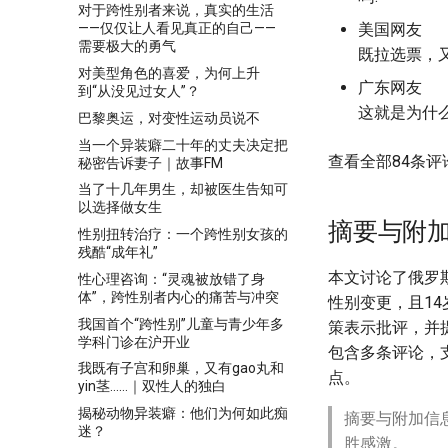
对于跨性别者来说，真实的生活
美国网友
——仅仅让人看见真正的自己——
需要极大的勇气
既拉选票，
对美型角色的喜爱，为何上升
广东网友
到“从没见过女人”？
这就是为什
巴黎奥运，对变性运动员说不
当一个异装癖二十年的丈夫决定把
查看全部84条评
秘密告诉妻子｜故事FM
当了十几年男生，却被医生告知可
以选择做女生
摘要与附
性别扭转治疗：一个跨性别女孩的
残酷“成年礼”
本文讨论了俄罗
性心理咨询：“灵魂被放错了身
体”，跨性别者内心的痛苦与冲突
性别变更，且1
我国首个“跨性别”儿童与青少年多
策表示批评，并
学科门诊在沪开业
包含多条评论，
我既有子宫和卵巢，又有gao丸和
点。
yin茎……｜双性人的独白
揭秘动物异装癖：他们为何如此痴
摘要与附加信
迷？
胜感激。