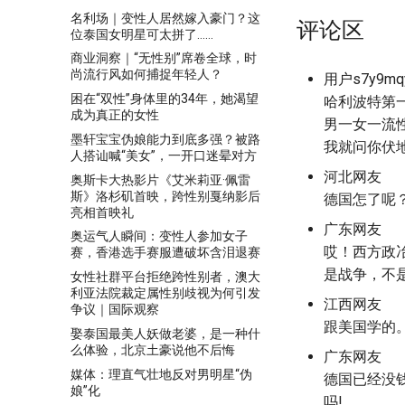
名利场｜变性人居然嫁入豪门？这
评论区
位泰国女明星可太拼了……
商业洞察｜“无性别”席卷全球，时
尚流行风如何捕捉年轻人？
用户s7y9mq
困在“双性”身体里的34年，她渴望
哈利波特第
成为真正的女性
男一女一流
墨轩宝宝伪娘能力到底多强？被路
我就问你伏
人搭讪喊“美女”，一开口迷晕对方
河北网友
奥斯卡大热影片《艾米莉亚·佩雷
斯》洛杉矶首映，跨性别戛纳影后
德国怎了呢
亮相首映礼
广东网友
奥运气人瞬间：变性人参加女子
哎！西方政
赛，香港选手赛服遭破坏含泪退赛
是战争，不
女性社群平台拒绝跨性别者，澳大
利亚法院裁定属性别歧视为何引发
江西网友
争议｜国际观察
跟美国学的
娶泰国最美人妖做老婆，是一种什
么体验，北京土豪说他不后悔
广东网友
媒体：理直气壮地反对男明星“伪
德国已经没
娘”化
吗!