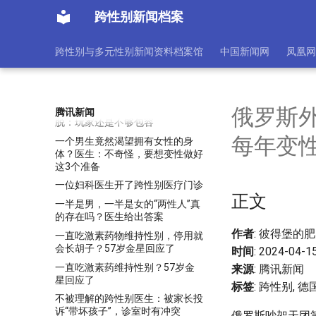
《翠丝》：这么多LGBT电影，为
跨性别新闻档案
什么唯独对这部喜欢不起来？
《长安》檀棋男装大火，历史上的
跨性别与多元性别新闻资料档案馆
中国新闻网
凤凰网
男女异装，比电视剧精彩多了！
《龙腾4》引导玩家创建变性人角
色：才能解锁更多对话
《龙腾4》跨性别总监为失败开
俄罗斯
腾讯新闻
脱：玩家还是不够包容
每年变
一个男生竟然渴望拥有女性的身
体？医生：不奇怪，要想变性做好
这3个准备
一位妇科医生开了跨性别医疗门诊
正文
一半是男，一半是女的“两性人”真
的存在吗？医生给出答案
作者
: 彼得堡的
一直吃激素药物维持性别，停用就
会长胡子？57岁金星回应了
时间
: 2024-04-1
一直吃激素药维持性别？57岁金
来源
: 腾讯新闻
星回应了
标签
: 跨性别, 德
不被理解的跨性别医生：被家长投
诉“带坏孩子”，诊室时有冲突
俄罗斯吵架天团