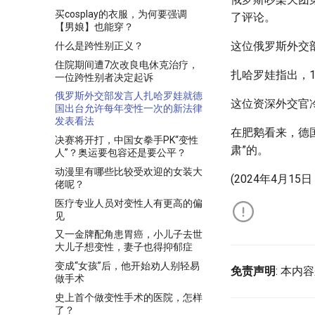
买cosplay的衣服，为何要强调
了评论。
【男娘】也能穿？
这位俄罗斯外交
什么是跨性别正义？
住院期间遭7次改良电休克治疗，
扎哈罗娃指出，
一位跨性别者决定起诉
俄罗斯外交部发言人扎哈罗娃就德
这位资深外交官
国出台允许每年变性一次的新法律
发表看法
在肥鹅看来，德
决赛将开打，中国女拳手PK“变性
肃”的。
人”？奥运要包容还是要公平？
动漫里有哪些比较受欢迎的女装大
(2024年4月1
佬呢？
医疗专业人员对变性人有更高的偏
见
又一金牌配角患胃癌，小儿子去世
大儿子想变性，妻子也得抑郁症
变成“女孩”后，他开始劝人别轻易
免责声明
: 本
做手术
史上首个做变性手术的医院，怎样
了？