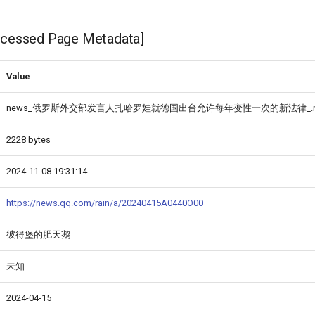
ssed Page Metadata]
Value
news_俄罗斯外交部发言人扎哈罗娃就德国出台允许每年变性一次的新法律_.
2228 bytes
2024-11-08 19:31:14
https://news.qq.com/rain/a/20240415A0440O00
彼得堡的肥天鹅
未知
2024-04-15