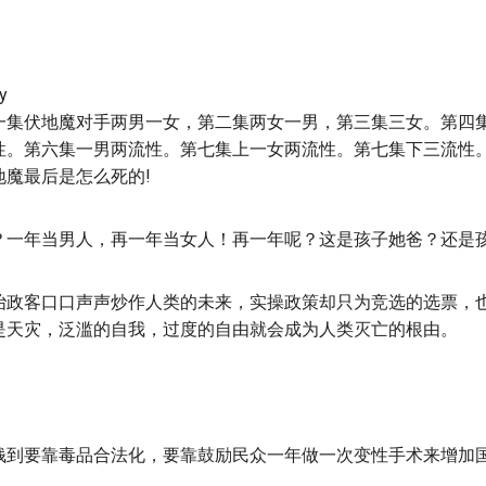
y
一集伏地魔对手两男一女，第二集两女一男，第三集三女。第四
性。第六集一男两流性。第七集上一女两流性。第七集下三流性
地魔最后是怎么死的!
？一年当男人，再一年当女人！再一年呢？这是孩子她爸？还是
冶政客口口声声炒作人类的未来，实操政策却只为竞选的选票，
是天灾，泛滥的自我，过度的自由就会成为人类灭亡的根由。
。
钱到要靠毒品合法化，要靠鼓励民众一年做一次变性手术来增加国