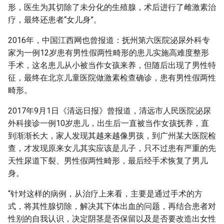
形，医生为其切除了未分化的生殖腺，术后进行了雌激素治
疗，最终还患者“女儿身”。
2016年，中国江西网也曾报道：抚州第六医院泌尿外科专
家为一例12岁患有男性假两性畸形的患儿实施高难度整形
手术，这名患儿从小被当作女孩来养，但随后出现了男性特
征，最终在北京儿童医院做激素检查确诊，患有男性假两性
畸形。
2017年9月1日《清远日报》曾报道，清远市人民医院泌尿
外科接诊一例10岁患儿，出生后一直被当作女孩抚养，直
到渐渐长大，家人发现其越来越像男孩，到广州某大医院检
查，才发现原来女儿其实应该是儿子，只不过患有严重的先
天性尿道下裂、男性假两性畸形，最后经手术恢复了男儿
身。
“针对这样的病例，从治疗上来看，主要是通过手术的方
式，将其性腺切除，解决其下体出血的问题，再结合患者对
性别的自我认识，决定阴茎是否保留以及是否要改造出女性