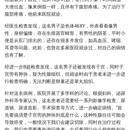
大便出血，像来例假一样，且伴有下腹部疼痛。为了治疗下
腹部疼痛，他前来医院就诊。
经医生检查发现，这名男子染色体46XY，外表看着像男
性，身材偏矮，存在生殖器官畸形，有男性的阴茎，平时小
便是从肛门排出的，还存在很多并发症，如高血压、哮喘、
耳聋等问题。此前，也曾在多家医院就诊过，对自己的病情
也有了解。
经进一步B超检查发现，这名男子还被发现有子宫，同时子
宫旁有肿块，疑为性腺组织，但就诊时由于患者未进一步进
行检查明确，无法判断是卵巢还是睾丸组织。
针对这名病例，医院开展了多学科的讨论。根据妇科、泌尿
外科等专家认为，这名患者还需要经一系列影像学检查、尿
道镜、尿道造影、手术探查等方式，进一步确定病情。“首
先要搞清楚子宫旁的肿块到底是什么，这种性腺往往可能会
导致癌变，一般情况下我们会建议切除，同时在治疗过程
中，我们也需要事先询问患者，今后希望以什么样的性别去