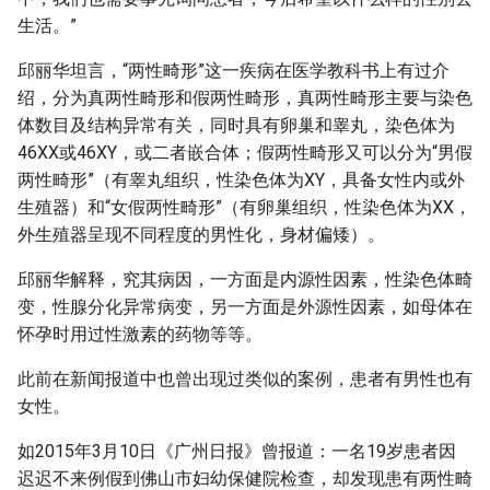
生活。”
邱丽华坦言，“两性畸形”这一疾病在医学教科书上有过介
绍，分为真两性畸形和假两性畸形，真两性畸形主要与染色
体数目及结构异常有关，同时具有卵巢和睾丸，染色体为
46XX或46XY，或二者嵌合体；假两性畸形又可以分为“男假
两性畸形”（有睾丸组织，性染色体为XY，具备女性内或外
生殖器）和“女假两性畸形”（有卵巢组织，性染色体为XX，
外生殖器呈现不同程度的男性化，身材偏矮）。
邱丽华解释，究其病因，一方面是内源性因素，性染色体畸
变，性腺分化异常病变，另一方面是外源性因素，如母体在
怀孕时用过性激素的药物等等。
此前在新闻报道中也曾出现过类似的案例，患者有男性也有
女性。
如2015年3月10日《广州日报》曾报道：一名19岁患者因
迟迟不来例假到佛山市妇幼保健院检查，却发现患有两性畸