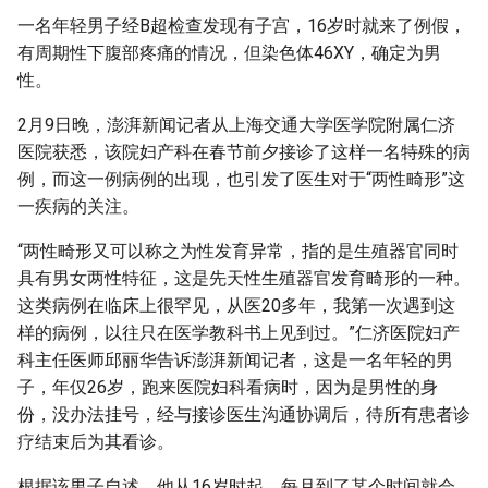
g
一名年轻男子经B超检查发现有子宫，16岁时就来了例假，
有周期性下腹部疼痛的情况，但染色体46XY，确定为男
s
性。
e
2月9日晚，澎湃新闻记者从上海交通大学医学院附属仁济
a
医院获悉，该院妇产科在春节前夕接诊了这样一名特殊的病
r
例，而这一例病例的出现，也引发了医生对于“两性畸形”这
一疾病的关注。
c
“两性畸形又可以称之为性发育异常，指的是生殖器官同时
h
具有男女两性特征，这是先天性生殖器官发育畸形的一种。
这类病例在临床上很罕见，从医20多年，我第一次遇到这
样的病例，以往只在医学教科书上见到过。”仁济医院妇产
科主任医师邱丽华告诉澎湃新闻记者，这是一名年轻的男
子，年仅26岁，跑来医院妇科看病时，因为是男性的身
份，没办法挂号，经与接诊医生沟通协调后，待所有患者诊
疗结束后为其看诊。
根据该男子自述，他从16岁时起，每月到了某个时间就会