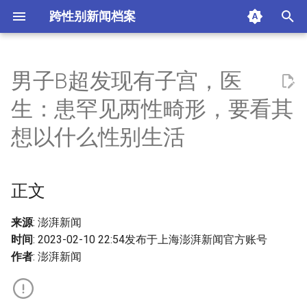
跨性别新闻档案
I
n
男子B超发现有子宫，医
正文
i
生：患罕见两性畸形，要看其
t
评论
想以什么性别生活
i
摘要与附加信息
a
正文
附加信息 [Processed Page
l
Metadata]
i
来源
: 澎湃新闻
时间
: 2023-02-10 22:54发布于上海澎湃新闻官方账号
z
作者
: 澎湃新闻
i
n