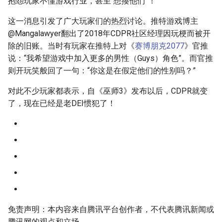
抱怨玩家不懂游戏行业，甚至“想揍他们”！
g
这一消息引发了广大玩家们的热烈讨论。推特游戏博主
s
@Mangalawyer翻出了2018年CDPR社区经理因玩梗而被开
e
除的旧账。当时有玩家在推特上对《
赛博朋克2077
》官推
说：“我希望游戏中加入更多的男性（Guys）角色”。而官推
a
则开玩笑般回了一句：“你这是在假定他们的性别吗？”
r
对此不少玩家都表示，自《巫师3》发布以后，CDPR就变
c
了，现在已经是老DEI惯犯了！
h
免责声明：本内容来自腾讯平台创作者，不代表腾讯新闻或
腾讯网的观点和立场。