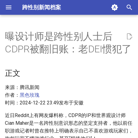
跨性别新闻档案
I
n
曝设计师是跨性别人士后
正文
i
CDPR被翻旧账：老DEI惯犯了
t
摘要与附加信息
i
正文
附加信息 [Processed Page
a
Metadata]
l
来源：腾讯新闻
作者：
黑色玫瑰
i
时间：2024-12-22 23:49发布于安徽
z
近日Reddit上有网友爆料称，CDPR的IP和世界观设计师
i
Cian Maher是一名跨性别意识形态的坚定支持者，他以前任
职游戏记者时曾在推特上明确表示自己不喜欢游戏玩家们，
n