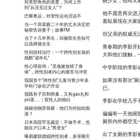
丽少女，他却又
对美型角色的喜爱，为何上升
到“从没见过女人”？
他不愿意再次进
巴黎奥运，对变性运动员说不
羞耻展现在大家
当一个异装癖二十年的丈夫决定把
秘密告诉妻子｜故事FM
但父亲的权威无
当了十几年男生，却被医生告知可
以选择做女生
青春期的李影开
性别扭转治疗：一个跨性别女孩的
大和他们接触，
残酷“成年礼”
性心理咨询：“灵魂被放错了身
中学阶段的李影
体”，跨性别者内心的痛苦与冲突
如果没有那次“
我国首个“跨性别”儿童与青少年多
学科门诊在沪开业
已。
我既有子宫和卵巢，又有gao丸和
yin茎……｜双性人的独白
李影在学校几乎
揭秘动物异装癖：他们为何如此痴
偏偏有一天他闹
迷？
厕所内外都空无
日本高院罕见裁定：不做手术，也
能在户口本上“男变女”
出了女厕的李影
曝易建联嫖娼跨性别者，多张聊天