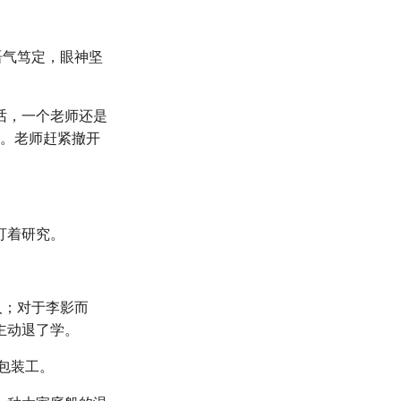
语气笃定，眼神坚
话，一个老师还是
衣。老师赶紧撤开
。
盯着研究。
人；对于李影而
主动退了学。
包装工。