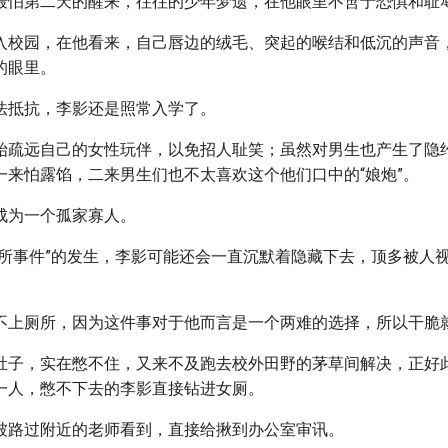
最怕第二天的醒来，往往的少年梦遗，在他眼里不啻于恐惧和耻
入校园，在他看来，自己唇边的绒毛、突起的喉结和低沉的声音
的眼里。
法抵抗，李影还是照常入学了。
始疏远自己的女性玩伴，以免招人耻笑；虽然对男生也产生了隐
一来怕露馅，二来男生们也不太喜欢这个他们口中的“娘炮”。
成为一个孤家寡人。
厕所事件”的发生，李影可能还会一直沉默着隐藏下去，顶多被人
不上厕所，因为这件事对于他而言是一个两难的选择，所以干脆就
肚子，实在憋不住，又来不及跑去校外田野的茅草间解决，正好
一人，憋不下去的李影直接钻进女厕。
被路过附近的老师看到，直接给揪到办公室审讯。