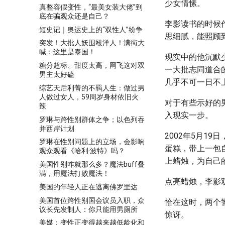
少女情愫。
真整容假变性，“最美女装大佬”到
底在骗观众还是自己？
李影读书的时候
短史记｜奥运史上的“双性人”纷争
思细腻，能照顾
突发！大批人妖围殴洋人！满街大
喊：这里是泰国！
现实中的他沉默
糖分超标、甜度太高，网飞这对双
一大批志同道合
男主太好磕
几乎不可一日不
综艺天后利菁的不羁人生：做过男
人做过女人，59周岁身材依旧火
对于有些示好的
辣
入现实一步。
罗琳与跨性别群体之争；以色列吞
并西岸计划
2002年5月1
罗琳在性别问题上的立场，会影响
蛋糕，带上一包
观众观看《哈利·波特》吗？
上蜡烛，为自己
美国性别咋就那么多？魔法buff叠
满，用魔法打败魔法！
点亮蜡烛，李影
美国的年轻人正在逃离佛罗里达
美国首位跨性别国会议员入职，众
恰在这时，两个
议长先发制人：你只能用男厕所
惊讶。
美媒：变性正变得越来越低龄化和