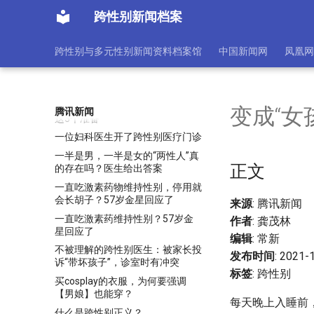
男女异装，比电视剧精彩多了！
跨性别新闻档案
《龙腾4》引导玩家创建变性人角
色：才能解锁更多对话
跨性别与多元性别新闻资料档案馆
中国新闻网
凤凰网
《龙腾4》跨性别总监为失败开
脱：玩家还是不够包容
一个男生竟然渴望拥有女性的身
体？医生：不奇怪，要想变性做好
变成“女
腾讯新闻
这3个准备
一位妇科医生开了跨性别医疗门诊
一半是男，一半是女的“两性人”真
正文
的存在吗？医生给出答案
一直吃激素药物维持性别，停用就
会长胡子？57岁金星回应了
来源
: 腾讯新闻
一直吃激素药维持性别？57岁金
作者
: 龚茂林
星回应了
编辑
: 常新
不被理解的跨性别医生：被家长投
发布时间
: 2021-
诉“带坏孩子”，诊室时有冲突
标签
: 跨性别
买cosplay的衣服，为何要强调
【男娘】也能穿？
每天晚上入睡前
什么是跨性别正义？