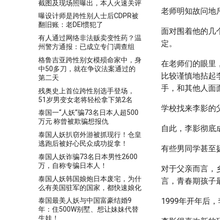
截图及现场照曝出，本人火速关评
老师明知故问地斥
曝设计师是跨性别人士后CDPR被
翻旧账：老DEI惯犯了
面对围着他的几
有人通过网络非法贩卖变性药？温
定。
州警方通报：已成立专门调查组
格鲁吉亚跨性别女模殒命家中，身
在老师们的眼里
中50多刀，就在争议法案通过的
比较谨慎地拈起
第二天
手，和其他人面
残奥史上首位跨性别选手登场，
51岁男变女老将轻松拿下第2名
学校找来李影的
泰国一“人妖”骗73名日本人超500
万元 称曾被欺骗想报仇
自此，李影彻底
泰国人妖扒窃外游被抓现行！仓皇
逃跑后被好心民众成功捉拿！
有些男同学甚至扬
泰国人妖诈骗73名日本男性2600
万，自称专骗日本人！
对于父亲而言，
泰国人妖韩国娘炮日本废宅，为什
言，青春期孩子
么有美国驻军的国家，都快速娘化
1999年开年
泰国最美人妖与中国富豪结婚9
年：住500W别墅、想让妹妹代替
生娃！