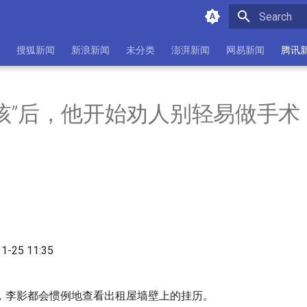
Initializing 
搜狐新闻
新浪新闻
未分类
澎湃新闻
网易新闻
腾讯
孩”后，他开始劝人别轻易做手术
11-25 11:35
，李影都会惯例地查看出租屋墙壁上的挂历。