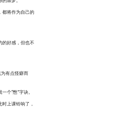
辱的噩梦。
，都将作为自己的
约的好感，但也不
视为有点怪癖而
一个“憋”字诀。
此时上课铃响了，