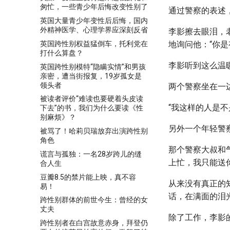
匆忙，一些青少年后悔改变性别了
通过警察的表述
英国大量青少年变性后后悔，国内
外精神医学、心理学界应深刻反省
李影擦去眼泪，
英国跨性别权益猛倒车，托利党在
地询问他：“你
打什么算盘？
李影听到这么温
英国跨性别模特“隐瞒实情”和男孩
亲密，遭当街报复，19岁孤女是
领头者
两个警察坐在一
被读者评价“难读也要硬着头皮读
“我这样的人是
下去”的书，我们为什么要读《性
别麻烦》？
另外一个年轻警
被骂了！哈莉贝瑞放弃出演跨性别
角色
那个警察大叔和
谎言与孤独：一名28岁跨儿的缝
上忙，我只能送
合人生
豆瓣8.5的禁片能上映，真不容
从来没有真正的
易！
话，在满面的泪
跨性别群体的前世今生：曾经的女
丈夫
除了工作，李影
跨性别者在白宫故意赤身，拜登仍