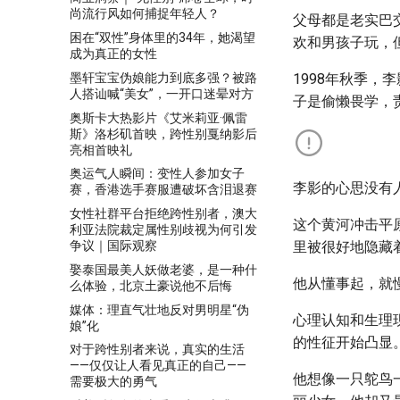
尚流行风如何捕捉年轻人？
父母都是老实巴
困在“双性”身体里的34年，她渴望
欢和男孩子玩，
成为真正的女性
墨轩宝宝伪娘能力到底多强？被路
1998年秋季
人搭讪喊“美女”，一开口迷晕对方
子是偷懒畏学，
奥斯卡大热影片《艾米莉亚·佩雷
斯》洛杉矶首映，跨性别戛纳影后
亮相首映礼
奥运气人瞬间：变性人参加女子
李影的心思没有
赛，香港选手赛服遭破坏含泪退赛
女性社群平台拒绝跨性别者，澳大
这个黄河冲击平
利亚法院裁定属性别歧视为何引发
争议｜国际观察
里被很好地隐藏
娶泰国最美人妖做老婆，是一种什
他从懂事起，就
么体验，北京土豪说他不后悔
媒体：理直气壮地反对男明星“伪
心理认知和生理
娘”化
的性征开始凸显
对于跨性别者来说，真实的生活
——仅仅让人看见真正的自己——
他想像一只鸵鸟
需要极大的勇气