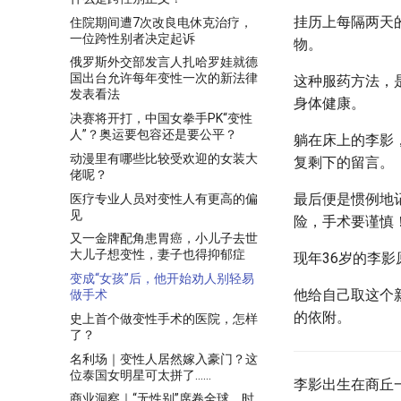
挂历上每隔两天
住院期间遭7次改良电休克治疗，
一位跨性别者决定起诉
物。
俄罗斯外交部发言人扎哈罗娃就德
国出台允许每年变性一次的新法律
这种服药方法，
发表看法
身体健康。
决赛将开打，中国女拳手PK“变性
人”？奥运要包容还是要公平？
躺在床上的李影
动漫里有哪些比较受欢迎的女装大
复剩下的留言。
佬呢？
最后便是惯例地
医疗专业人员对变性人有更高的偏
见
险，手术要谨慎
又一金牌配角患胃癌，小儿子去世
大儿子想变性，妻子也得抑郁症
现年36岁的李
变成“女孩”后，他开始劝人别轻易
他给自己取这个
做手术
的依附。
史上首个做变性手术的医院，怎样
了？
名利场｜变性人居然嫁入豪门？这
位泰国女明星可太拼了……
李影出生在商丘
商业洞察｜“无性别”席卷全球，时