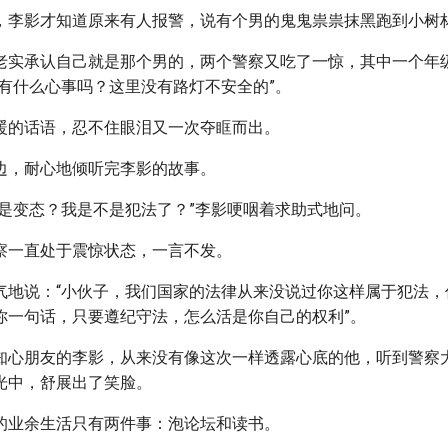
，李影才知道原来有人报警，说有个男的鬼鬼祟祟抹黑跑到小树
老实承认自己就是那个男的，两个警察又吃了一惊，其中一个年
是有什么心事吗？这里没有路灯不安全的”。
暖的话语，忍不住眼泪又一次夺眶而出。
边，耐心地倾听完李影的故事。
不是变态？我是不是犯法了？”李影哽咽着求助式地问。
察一直处于震惊状态，一言不发。
气地说：“小伙子，我们国家的法律从来没说过你这样属于犯法，
你一句话，只要遵纪守法，怎么活是你自己的权利”。
知心朋友的李影，从来没有像这次一样透露心底的他，听到警察
光中，舒展出了笑脸。
的业余生活只有两件事：泡论坛和读书。