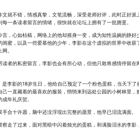
作文就不错，情感真挚，文笔流畅，深受老师好评，此时正好派
到每一条读者留言的情绪，很快就在论坛上拥有了一批拥趸。
少言，心如枯槁，网络上的他却摇身一变，成为知性温婉的静好
的闺蜜，以及一些爱慕他的少年，李影在这个虚拟的世界中收获
上网。
男读者的私密留言，李影也会有所心动，但他只敢将感情停留在
9日，是李影的18岁生日，他给自己预定了一个粉色蛋糕，当天下
自己一直藏着的最喜欢的服装，悄悄来到远处公园的小树林里，
的成年礼庆贺。
双手合十许愿，脑中还没浮现出完整的愿景，他早已泪流满面。
警察走了过来，面对黑暗中闪着烛光的蛋糕，和满脸泪水的李影