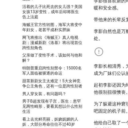
李影很喜欢新的
活着的儿子比死去的女儿强？美国
暖和安全感。
女孩13岁变性，成年后却将医生
告上法庭
带他来的长辈反
海贼王官方性转图，海军大将变中
年妇女，老甚平成朴实胖妹
李影自然也是万
网飞将推出《海贼王》真人电视
处。
剧；漫威新剧《洛基》将出现首位
跨性别角色
父亲做了变性手术，该如何与他和
解？
李影长相清秀，
特朗普重启跨性别禁令：15000名
成为厂妹们公认
军人面临被驱逐的命运
甜茶新剧女主太难定！5大女神竞
起初李影还因为
争公主角色，还有一位是跨性别者
他很别扭很懊丧
男人穿女装，有问题吗？
男子B超发现有子宫，医生：患罕
为了躲避这种窘
见两性畸形，要看其想以什么性别
吧固定的机子前
生活
看上去光鲜亮丽，妖娆妩媚的人
他给自己取了一
妖，大部分寿命往往不过40岁