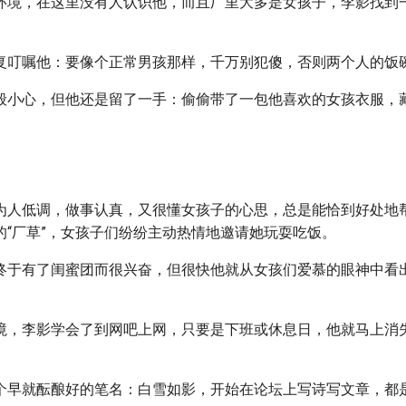
环境，在这里没有人认识他，而且厂里大多是女孩子，李影找到
复叮嘱他：要像个正常男孩那样，千万别犯傻，否则两个人的饭
般小心，但他还是留了一手：偷偷带了一包他喜欢的女孩衣服，
为人低调，做事认真，又很懂女孩子的心思，总是能恰到好处地
的“厂草”，女孩子们纷纷主动热情地邀请她玩耍吃饭。
终于有了闺蜜团而很兴奋，但很快他就从女孩们爱慕的眼神中看
。
境，李影学会了到网吧上网，只要是下班或休息日，他就马上消
。
个早就酝酿好的笔名：白雪如影，开始在论坛上写诗写文章，都