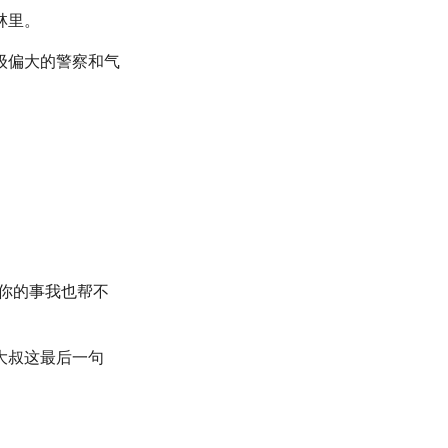
林里。
级偏大的警察和气
你的事我也帮不
大叔这最后一句