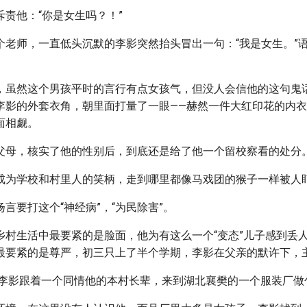
责他：“你是女生吗？！”
个老师，一直低头沉默的李影突然抬头冒出一句：“我是女生。”
，虽然这个男孩平时的言行有点女孩气，但没人会信他的这句鬼
李影的外套衣角，朝里面打量了一眼——赫然一件大红印花的内
面相觑。
父母，核实了他的性别后，到底还是给了他一个留校察看的处分
成为学校和村里人的笑柄，走到哪里都像马戏团的猴子一样被人
言要打这个“神经病”，“为民除害”。
乡村生活中最要紧的是脸面，他为有这么一个“变态”儿子感到丢
最要紧的是尊严，初三只上了半个学期，李影在父亲的默许下，
后，李影跟着一个同情他的本村长辈，来到湖北襄樊的一个服装厂做