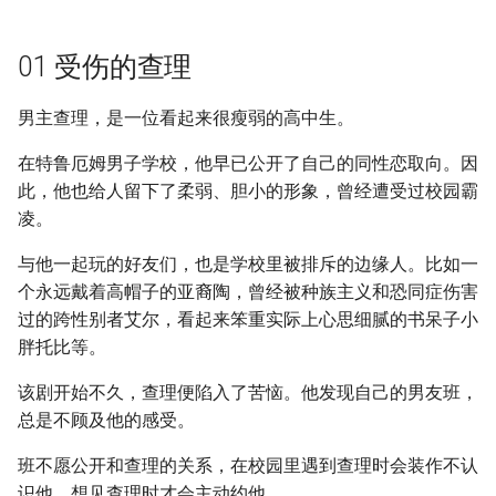
01 受伤的查理
男主查理，是一位看起来很瘦弱的高中生。
在特鲁厄姆男子学校，他早已公开了自己的同性恋取向。因
此，他也给人留下了柔弱、胆小的形象，曾经遭受过校园霸
凌。
与他一起玩的好友们，也是学校里被排斥的边缘人。比如一
个永远戴着高帽子的亚裔陶，曾经被种族主义和恐同症伤害
过的跨性别者艾尔，看起来笨重实际上心思细腻的书呆子小
胖托比等。
该剧开始不久，查理便陷入了苦恼。他发现自己的男友班，
总是不顾及他的感受。
班不愿公开和查理的关系，在校园里遇到查理时会装作不认
识他，想见查理时才会主动约他。