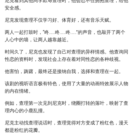
尼克看到其他同学欺辱查理时，他会忍不住拥抱查理，给他
安全感。
尼克发现查理不仅学习好、体育好，还有音乐天赋。
两人一起打鼓时，“咚……咚……咚……”的声音，也敲开了两个
人心中的墙，让两人越靠越近。
时间久了，尼克也发现了自己对查理的异样情感。他查询同
性恋的资料时，发现社会上存在着对同性恋的各种歧视。
他害怕，踌躇，最终还是接纳自我，选择和查理在一起。
该剧的视听语言极有特色，使用了大量的动画特效展示人物
的内在情绪。
例如，查理第一次见到尼克时，绕圈打转的落叶，映射了查
理内心的小鹿乱撞。
尼克主动找查理说话时，查理觉得对方变成了粉红色，漫天
都是粉红的花瓣。