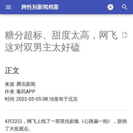
跨性别新闻档案
I
n
糖分超标、甜度太高，网飞
正文
i
这对双男主太好磕
t
01 受伤的查理
i
正文
02 一见倾心
a
03 视听语言
l
来源: 腾讯新闻
作者: 毒药APP
i
摘要与附加信息
时间: 2022-05-05 08:16发布于北京
z
附加信息 [Processed Page
i
Metadata]
4月22日，网飞上线了一部英伦剧集《心跳漏一拍》，甜倒
n
了大批观众。