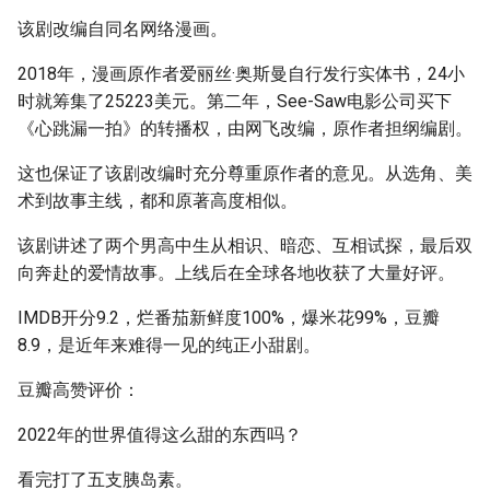
g
该剧改编自同名网络漫画。
s
2018年，漫画原作者爱丽丝·奥斯曼自行发行实体书，24小
e
时就筹集了25223美元。第二年，See-Saw电影公司买下
《心跳漏一拍》的转播权，由网飞改编，原作者担纲编剧。
a
这也保证了该剧改编时充分尊重原作者的意见。从选角、美
r
术到故事主线，都和原著高度相似。
c
该剧讲述了两个男高中生从相识、暗恋、互相试探，最后双
h
向奔赴的爱情故事。上线后在全球各地收获了大量好评。
IMDB开分9.2，烂番茄新鲜度100%，爆米花99%，豆瓣
8.9，是近年来难得一见的纯正小甜剧。
豆瓣高赞评价：
2022年的世界值得这么甜的东西吗？
看完打了五支胰岛素。