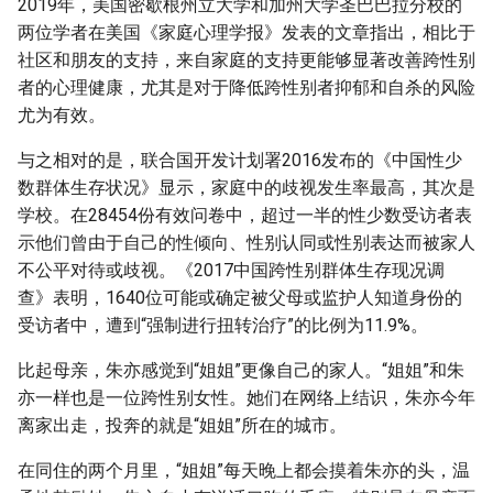
2019年，美国密歇根州立大学和加州大学圣巴巴拉分校的
两位学者在美国《家庭心理学报》发表的文章指出，相比于
社区和朋友的支持，来自家庭的支持更能够显著改善跨性别
者的心理健康，尤其是对于降低跨性别者抑郁和自杀的风险
尤为有效。
与之相对的是，联合国开发计划署2016发布的《中国性少
数群体生存状况》显示，家庭中的歧视发生率最高，其次是
学校。在28454份有效问卷中，超过一半的性少数受访者表
示他们曾由于自己的性倾向、性别认同或性别表达而被家人
不公平对待或歧视。《2017中国跨性别群体生存现况调
查》表明，1640位可能或确定被父母或监护人知道身份的
受访者中，遭到“强制进行扭转治疗”的比例为11.9%。
比起母亲，朱亦感觉到“姐姐”更像自己的家人。“姐姐”和朱
亦一样也是一位跨性别女性。她们在网络上结识，朱亦今年
离家出走，投奔的就是“姐姐”所在的城市。
在同住的两个月里，“姐姐”每天晚上都会摸着朱亦的头，温