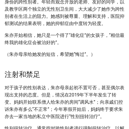
身份的跨性别者。年轻而观念开放的老师、友好的同学，以
及教学区两个独立的无性别卫生间，大大减少了她作为跨性
别者在生活上的阻力。她感到被尊重、理解和支持，医院抑
郁测试的结果表明，她的抑郁症由中度转为轻度。
朱亦开始相信，她只是一个得了“雄化症”的女孩子，“相信最
终我的雄化症会被治好的”。
（朱亦母亲给她发的短信，希望她“悔过”。）
注射和禁足
对于孩子的性别表达，朱亦母亲起初不置可否，甚至偶尔表
现出支持的态度。但是，情况在2019年下半年发生了转
变。妈妈开始联系僧人给朱亦的房间“调风水”；向亲戚们控
诉朱亦有多么“不正常”；今年寒假开始后，妈妈终于要求朱
亦去一家当地的私立中医院进行“性别扭转治疗”。
性别扭转治疗，通常指对跨性别者进行强制扭转治疗，以解