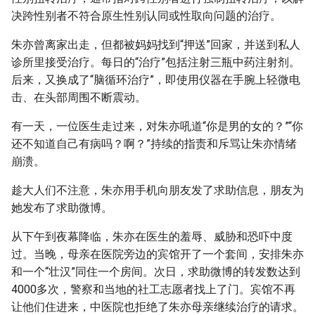
决跨性别者不符合原生性别认同或性取向问题的治疗。
朱亦曾离家出走，但都被妈妈找到“押送”回家，并送到私人
诊所里接受治疗。每日的“治疗”包括注射三瓶中药注射剂。
后来，又换成了“脑循环治疗”，即使用仪器在手腕上轻微电
击、在头部周围不断震动。
有一天，一位医生走过来，对朱亦吼道“你是男的女的？”“你
还不知道自己有病吗？啊？”持续的指责和斥骂让朱亦情绪
崩溃。
趁大人们不注意，朱亦用手机向朋友发了求助信息，朋友为
她发布了求助微博。
从下午到夜幕降临，朱亦在医生的羞辱、威胁和恐吓中度
过。当晚，母亲在医院旁边的宾馆开了一个套间，安排朱亦
和一个“壮汉”同住一个房间。次日，求助微博的转发数达到
4000多次，警察和当地的社工志愿者找上了门。宾馆不再
让他们住进来，中医院也拒绝了朱亦母亲继续治疗的请求。