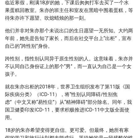
临近寒假，刚满18岁的她，下课后匆匆打车去买了一个水
g
果蛋糕回教室。朱亦的班主任和室友在黑暗中围着蛋糕，等
s
待朱亦许下愿望、吹熄蜡烛的那一刻。
e
他们并非对朱亦那个未说出口的生日愿望一无所知。大约两
a
年前，她先是告知了家长，而后在社交平台上“出柜”，宣布
自己的“跨性别”身份。
r
跨性别，指性别认同异于原生性别的人。这意味着，朱亦并
c
不认同自己身份证上的那个“男”，而一直认为自己是一个女
h
孩子。
就在朱亦出柜的2018年，世界卫生组织发布了第11版《国
际疾病分类》（ICD-11），将“性别认同障碍/性别焦
虑”（中文又称“易性症”）从“精神障碍”部分除名。同年，我
国卫健委印发ICD-11，要求积极推进ICD-11中文版全面使
用。
18岁的朱亦希望变得更自信、更可爱。但最终，她所有寒
假的学习和旅行计划都未能成行，等待她的是一段残酷的性