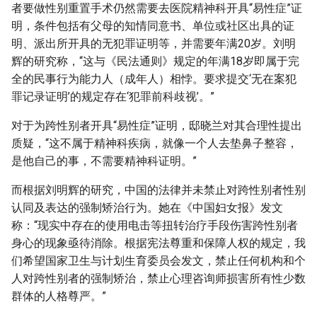
者要做性别重置手术仍然需要去医院精神科开具“易性症”证
明，条件包括有父母的知情同意书、单位或社区出具的证
明、派出所开具的无犯罪证明等，并需要年满20岁。刘明
辉的研究称，“这与《民法通则》规定的年满18岁即属于完
全的民事行为能力人（成年人）相悖。要求提交‘无在案犯
罪记录证明’的规定存在‘犯罪前科歧视’。”
对于为跨性别者开具“易性症”证明，邸晓兰对其合理性提出
质疑，“这不属于精神科疾病，就像一个人去垫鼻子整容，
是他自己的事，不需要精神科证明。”
而根据刘明辉的研究，中国的法律并未禁止对跨性别者性别
认同及表达的强制矫治行为。她在《中国妇女报》发文
称：“现实中存在的使用电击等扭转治疗手段伤害跨性别者
身心的现象亟待消除。根据宪法尊重和保障人权的规定，我
们希望国家卫生与计划生育委员会发文，禁止任何机构和个
人对跨性别者的强制矫治，禁止心理咨询师损害所有性少数
群体的人格尊严。”