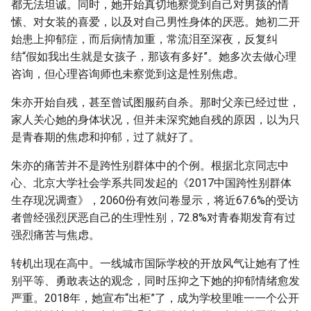
都无法坦诚。同时，她开始真切地察觉到自己对男孩的情
愫、对女装的喜爱，以及对自己男性身体的厌恶。她初二开
始患上抑郁症，而后病情加重，常流泪至深夜，反复纠
结“假如我出生就是女孩子，那该有多好”。她多次去做心理
咨询，但心理咨询师也未察觉到这是性别焦虑。
朱亦开始自残，甚至曾试图服药自杀。那时父亲已经过世，
家人关心她的身体状况，但并未深究她自残的原因，以为只
是青春期的焦虑和抑郁，过了就好了。
朱亦的痛苦并不是跨性别群体中的个例。根据北京同志中
心、北京大学社会学系共同发起的《2017中国跨性别群体
生存现况调查》，2060份有效问卷显示，将近67.6%的受访
者曾经强烈厌恶自己的生理性别，72.8%对青春期发育有过
强烈痛苦与焦虑。
转机出现在高中。一线城市国际学校的开放风气让她有了性
别平等、勇敢表达的观念，同时压抑之下她的抑郁情绪愈发
严重。2018年，她宣布“出柜”了，成为学校里唯一一个公开