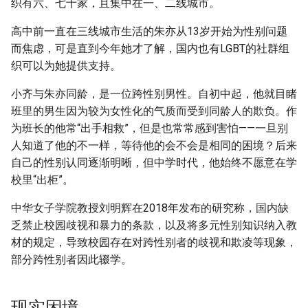
织有六、七十家，且集中在一、二线城市。
高中前一直在三线城市生活的朱亦从13岁开始为性别问题
而焦虑，可是直到今年她才了解，国内也有LGBT的社群组
织可以为她提供支持。
小齐与朱亦同龄，是一位跨性别男性。自初中起，他就目睹
班里的男生因为较为女性化的气质而受到同龄人的欺负。作
为班长的他常“出手相救”，但是也常常感到害怕——一旦别
人知道了他的不一样，等待他的会不会是相同的困境？后来
自己的性别认同逐渐明晰，但中学时代，他始终不愿意在学
校里“出柜”。
中华女子学院教授刘明辉在2018年发布的研究称，国内缺
乏禁止校园歧视和暴力的条款，以及将多元性别知识纳入教
材的规定，导致校园存在对跨性别者的歧视和欺凌等现象，
部分跨性别者因此辍学。
现实困境