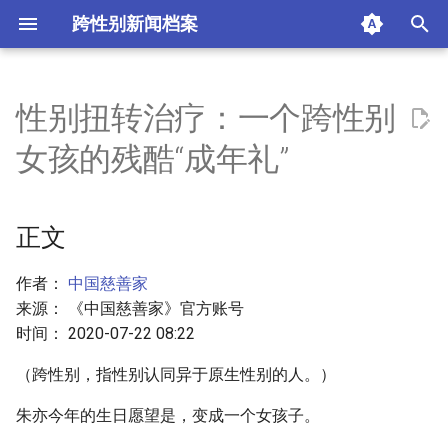
跨性别新闻档案
I
n
性别扭转治疗：一个跨性别
正文
i
女孩的残酷“成年礼”
t
注射和禁足
i
正文
母亲和“姐姐”们
a
现实困境
l
作者：
中国慈善家
来源： 《中国慈善家》官方账号
i
摘要与附加信息
时间： 2020-07-22 08:22
z
（跨性别，指性别认同异于原生性别的人。）
附加信息 [Processed Page
i
Metadata]
朱亦今年的生日愿望是，变成一个女孩子。
n