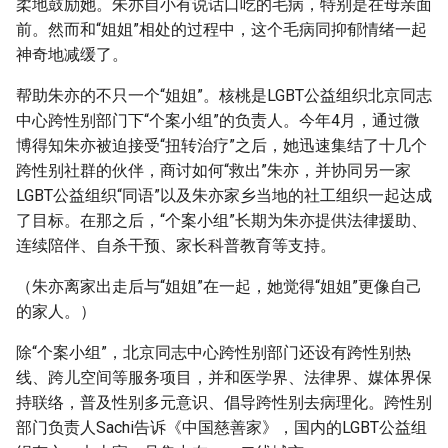
柔地鼓励她。朱亦自小有说话口吃的毛病，特别是在母亲面
前。然而和“姐姐”相处的过程中，这个毛病同抑郁情绪一起
神奇地减缓了。
帮助朱亦的不只一个“姐姐”。核桃是LGBT公益组织北京同志
中心跨性别部门下“个案小组”的负责人。今年4月，通过微
博得知朱亦被迫接受“扭转治疗”之后，她迅速集结了十几个
跨性别社群的伙伴，商讨如何“救出”朱亦，并协同另一家
LGBT公益组织“同语”以及朱亦家乡当地的社工组织一起达成
了目标。在那之后，“个案小组”长期为朱亦提供法律援助、
连续陪伴、自杀干预、家长科普教育等支持。
（朱亦离家出走后与“姐姐”在一起，她觉得“姐姐”更像自己
的家人。）
除“个案小组”，北京同志中心跨性别部门还设有跨性别热
线、跨儿空间等服务项目，并和医学界、法律界、媒体界保
持联络，普及性别多元意识、倡导跨性别去病理化。跨性别
部门负责人Sachi告诉《中国慈善家》，国内的LGBT公益组