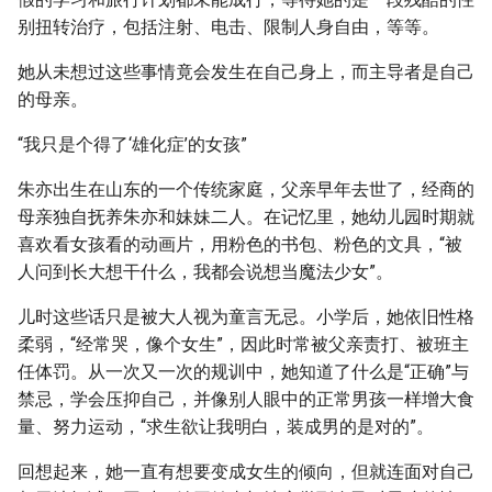
别扭转治疗，包括注射、电击、限制人身自由，等等。
她从未想过这些事情竟会发生在自己身上，而主导者是自己
的母亲。
“我只是个得了‘雄化症’的女孩”
朱亦出生在山东的一个传统家庭，父亲早年去世了，经商的
母亲独自抚养朱亦和妹妹二人。在记忆里，她幼儿园时期就
喜欢看女孩看的动画片，用粉色的书包、粉色的文具，“被
人问到长大想干什么，我都会说想当魔法少女”。
儿时这些话只是被大人视为童言无忌。小学后，她依旧性格
柔弱，“经常哭，像个女生”，因此时常被父亲责打、被班主
任体罚。从一次又一次的规训中，她知道了什么是“正确”与
禁忌，学会压抑自己，并像别人眼中的正常男孩一样增大食
量、努力运动，“求生欲让我明白，装成男的是对的”。
回想起来，她一直有想要变成女生的倾向，但就连面对自己