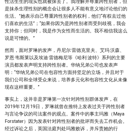
性活生生的现实也就被抹去了。我理解并尊重跨性别者，但
是抹杀生理性别的概念会让很多人不能有意义地讨论他们的
生活。”她表示自己尊重跨性别者的权利，他们“有权去过他
们喜欢的生活”；“如果你因为是跨性别者而受到歧视，我会
支持你；但同时，我是作为女性而生活的。我不相信我这么
说是可憎的。”
然而，面对罗琳的发声，丹尼尔·雷德克里夫、艾玛·沃森、
罗恩·韦斯莱以及埃迪·雷德梅尼等《哈利·波特》系列的主要
演员都发表声明支持跨性别者。华纳兄弟公司也发表声
明：“华纳兄弟公司在包容性方面持坚定的立场，并且对于
我们公司和全球受众来说，培养多元化和包容性文化从未像
现在这样重要。”
事实上，这并非是罗琳第一次针对跨性别群体发声，在
2019年12月19日，罗琳就曾在推特上发表过关于跨性别者
与言论争议的司法案件的观点。案件中的事主玛雅（Maya
Forstater）因为发表针对跨性别者的批评而失去工作机会。
经过诉讼之后，英国法庭判处玛雅败诉，并斥责她的行