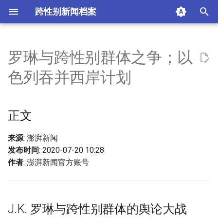
跨性别新闻档案
I
n
罗琳与跨性别群体之争；以
正文
i
色列吞并西岸计划
t
J.K. 罗琳与跨性别群体的舆论
大战
i
正文
a
以色列：有罪不罚与吞并计划
l
来源
: 澎湃新闻
摘要与附加信息
发布时间
: 2020-07-20 10:28
i
作者
: 澎湃新闻官方账号
z
附加信息 [Processed Page
Metadata]
i
J.K. 罗琳与跨性别群体的舆论大战
n