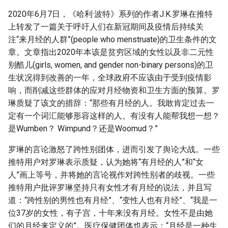
g
2020年6月7日，《哈利·波特》系列的作者J.K.罗琳在推特
s
上转发了一篇关于呼吁人们在新冠期间及疫情后持续关
注“来月经的人群”(people who menstruate)的卫生条件的文
e
章。文章指出2020年本该是贫穷区域的女性以及非二元性
a
别酷儿(girls, women, and gender non-binary persons)的卫
生状况得到改善的一年，全球政府不应该由于受到疫情影
r
响，而削减这些群体的应对月经物资和卫生方面的预算。罗
c
琳质疑了该文的措辞：“那些有月经的人。我敢肯定过去一
定有一个词汇能够形容这样的人。有没有人能帮我想一想？
h
是Wumben？ Wimpund？还是Woomud？”
罗琳的言论激怒了跨性别团体，进而引发了舆论大战。一些
推特用户对罗琳表示质疑，认为她将“有月经的人”和“女
人”画上等号，并将她的言论视作对跨性别者的歧视。一些
推特用户批评罗琳坚持只有女性才有月经的说法，并且写
道：“跨性别的男性也有月经”、“变性人也有月经”、“我是一
位37岁的女性，有子宫，十年来没有月经。女性不是由她
们的月经来定义的”。医疗保健团体也表示：“月经是一种生