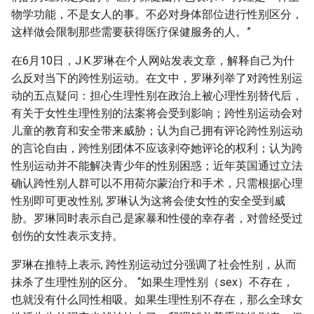
物学功能，不是女人的事。不必对身体部位进行性别区分，
这样做会限制那些需要获得医疗保健服务的人。”
在6月10日，J.K.罗琳在个人网站发表文章，解释自己为什
么反对当下的跨性别运动。在文中，罗琳列举了对跨性别运
动的五点疑问：担心生理性别在政治上被心理性别替代后，
有关于女性生理性别的法案将会受到影响；跨性别运动会对
儿童的教育和安全带来威胁；认为自己拥有评论跨性别运动
的言论自由，跨性别团体不应该剥夺她评论的权利；认为跨
性别运动并不能解决青少年的性别困惑；近年英国通过立法
确认跨性别人群可以不用荷尔蒙治疗和手术，只需根据心理
性别即可更改性别, 罗琳认为这将会使女性的安全受到威
胁。罗琳同时表示自己是家暴和性侵的幸存者，对曾经受过
创伤的女性表示支持。
罗琳在推特上表示, 跨性别运动过分强调了社会性别，从而
抹杀了生理性别的区分。 “如果生理性别（sex）不存在，
也就没有什么同性相吸。如果生理性别不存在，那么全球女