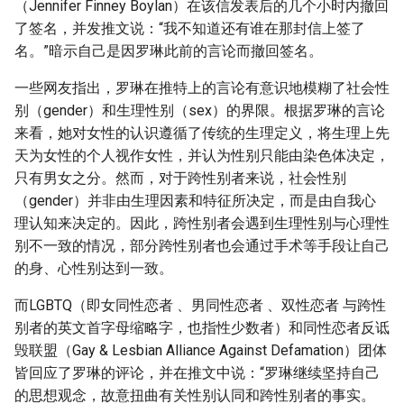
（Jennifer Finney Boylan）在该信发表后的几个小时内撤回
了签名，并发推文说：“我不知道还有谁在那封信上签了
名。”暗示自己是因罗琳此前的言论而撤回签名。
一些网友指出，罗琳在推特上的言论有意识地模糊了社会性
别（gender）和生理性别（sex）的界限。根据罗琳的言论
来看，她对女性的认识遵循了传统的生理定义，将生理上先
天为女性的个人视作女性，并认为性别只能由染色体决定，
只有男女之分。然而，对于跨性别者来说，社会性别
（gender）并非由生理因素和特征所决定，而是由自我心
理认知来决定的。因此，跨性别者会遇到生理性别与心理性
别不一致的情况，部分跨性别者也会通过手术等手段让自己
的身、心性别达到一致。
而LGBTQ（即女同性恋者 、男同性恋者 、双性恋者 与跨性
别者的英文首字母缩略字，也指性少数者）和同性恋者反诋
毁联盟（Gay & Lesbian Alliance Against Defamation）团体
皆回应了罗琳的评论，并在推文中说：“罗琳继续坚持自己
的思想观念，故意扭曲有关性别认同和跨性别者的事实。