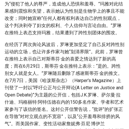
为“侵犯了他人的尊严，造成他人恐惧和羞辱。”玛雅对此结
果感到震惊和失望，表示她认为性别是生物学上的事且不能
改变；同时她宣称“任何人都有权利表达自己的性别观点，
这个判决剥夺了妇女的权利、个人信仰与言论自由。”罗琳
在推特上表态支持玛雅，结果遭到了跨性别团体的围攻。
在经历了两次舆论风波后，罗琳更加坚定了自己反对跨性别
运动的立场，也让许多作家与她“划清界限”。此前，罗琳曾
在推特上表示自己对斯蒂芬·金的喜爱之情达到了新的高
度；而在6月29日，斯蒂芬·金在推特上表示：“是的。跨性
别女人就是女人。”罗琳随后删除了感谢斯蒂芬·金的推文。
在7月7日，美国《哈泼斯杂志》（Harper's Magazine）上
刊登了一封以“呼吁公正与公开辩论(A Letter on Justice and
Open Debate)”为主题的公开信，包括J.K.罗琳、萨尔曼·拉
什迪、玛格丽特·阿特伍德在内的150多名作家、学者和艺术
家参与了该信的签名。这封公开信警告说，“批评”的扩张正
在导致“对对立观点的不宽容”，以及“公开羞辱和排挤的风
气”。而美国作家、变性活动家詹妮弗·芬尼·博伊兰