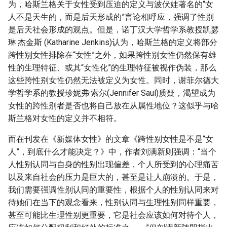
为，哈斯兰格关于女性受到压迫的定义与波伏娃著名的“女
人不是天生的，而是后天形成的”言论相呼应，强调了性别
是后天社会形成的观点。但是，诺丁汉大学哲学系教授凯瑟
琳·杰金斯 (Katharine Jenkins)认为，哈斯兰格的定义将部分
跨性别女性排除在“女性”之外，如果跨性别女性仍然保有雄
性的生理特征、或其“女性化”的生理特征被视作伪装，那么
这些跨性别女性仍然无法被定义为女性。同时，谢菲尔德大
学哲学系的教授珍妮弗·索尔(Jennifer Saul)质疑，渴望成为
女性的跨性别者是否也将自己放在从属性地位？这似乎与哈
斯兰格对女性的定义并不相符。
而在刊发在《新媒体女性》的文章《跨性别女性是不是“女
人”，到底什么才能决定？》中，作者刘满新则强调：“当个
人性别认同与自身的性别出现偏差，个人所受到的心理痛苦
以及来自社会的压力是巨大的，甚至是让人崩溃的。于是，
我们需要强调性别认同的重要性，根据个人的性别认同来对
待她们在当下的观念看来，性别认同与生理性别同样重要，
甚至可能比生理性别更重要，它是社会应该如何对待个人，