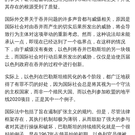
其存在的根源受到了质疑。
国际外交界关于吞并问题的许多声音都与威慑相关，原因是
国际社会对由吞并而产生的切实后果所发出的威胁，将会导
致行为主体对这项举动的重新考虑。然而，这种说法却未能
承认一点，即现在已经达到了一个临界点，在这样的情况
下，由于威慑没有奏效，以色列将吞并巴勒斯坦的另一块领
土，而国际社会对行动后果所发出的威胁，仅仅是迫使历届
以色列政府在吞并的过程中进行创新。
实际上，以色列在巴勒斯坦殖民化的各个阶段，都广泛地获
得了有罪不罚的好处，因为国际社会总是将其视为一个守法
的主权国家，而非一个殖民大国。而以色列参加欧盟的地平
线2020项目，正是其中一个例子。
国际法中包括了旨在遏制扩张主义的规约。但是，尽管法律
框架存在，其执行机制却极为薄弱，从而鼓励了强大的参与
者对其进行操纵和破坏，巴勒斯坦的持续殖民化就是一个很
好的例子。早在1967年占领开始的初期，以色列官员便被