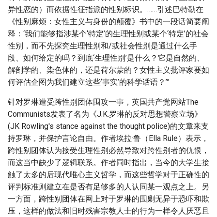
异性恋的）而依据性征指派的性别标识。……引述巴特勒在
《性别麻烦：女性主义与身份的颠覆》书中的一段话简要阐
释：‘我们能够指涉某个‘特定’的生理性别或某个‘特定’的社会
性别，而不先探究生理性别和/或社会性别是通过什么手
段、如何给定的吗？到底‘生理性别’是什么？它是自然的、
解剖学的、染色体的，还是荷尔蒙的？女性主义批评家要如
何评估企图为我们建立这些‘事实’的科学话语？’”
针对罗琳遭受跨性别团体围攻一事，英国共产党网站The
Communists发表了名为《J.K.罗琳的反对思想警察立场》
(JK Rowling's stance against the thought police)的文章来支
持罗琳，并保护言论自由。作者埃拉·鲁（Ella Rule）表示，
跨性别团体认为接受生理性别必然导致对跨性别者的仇恨，
而这当中缺少了逻辑联系。作者同时指出，当今的大学生接
触了太多的后现代唯心主义哲学，而这些哲学对于正确性的
评判标准则建立在是否有足够多的人认同某一观点之上。另
一方面，跨性别团体在网上对于罗琳的围剿无异于恐吓和欺
压，这样的做法和旧时残害宗教人士的行为一样令人厌恶且