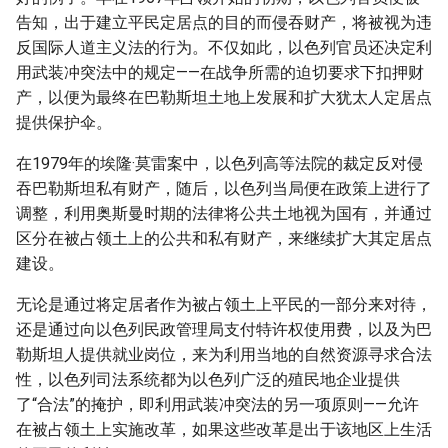
告知，出于建立平民定居点的目的而侵吞财产，将被视为违
反国际人道主义法的行为。不仅如此，以色列官员还决定利
用武装冲突法中的规定——在战争所需的迫切要求下扣押财
产，以便为最终在巴勒斯坦土地上发展和扩大犹太人定居点
提供保护伞。
在1979年的埃隆·莫雷案中，以色列高等法院的裁定反对侵
吞巴勒斯坦私有财产，随后，以色列当局便在政策上进行了
调整，利用奥斯曼时期的法律将公共土地视为国有，并通过
区分在被占领土上的公共和私有财产，来继续扩大其定居点
建设。
无论是通过将定居者作为被占领土上平民的一部分来对待，
还是通过向以色列民政管理局支付特许权使用费，以及为巴
勒斯坦人提供就业岗位，来为利用当地的自然资源寻求合法
性，以色列司法系统都为以色列广泛的殖民地企业提供
了“合法”的掩护，即利用武装冲突法的另一项原则——允许
在被占领土上实施改革，如果这些改革是出于该地区上生活