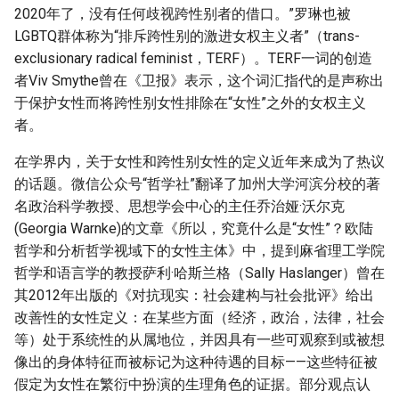
2020年了，没有任何歧视跨性别者的借口。”罗琳也被
LGBTQ群体称为“排斥跨性别的激进女权主义者”（trans-
exclusionary radical feminist，TERF）。TERF一词的创造
者Viv Smythe曾在《卫报》表示，这个词汇指代的是声称出
于保护女性而将跨性别女性排除在“女性”之外的女权主义
者。
在学界内，关于女性和跨性别女性的定义近年来成为了热议
的话题。微信公众号“哲学社”翻译了加州大学河滨分校的著
名政治科学教授、思想学会中心的主任乔治娅·沃尔克
(Georgia Warnke)的文章《所以，究竟什么是“女性”？欧陆
哲学和分析哲学视域下的女性主体》中，提到麻省理工学院
哲学和语言学的教授萨利·哈斯兰格（Sally Haslanger）曾在
其2012年出版的《对抗现实：社会建构与社会批评》给出
改善性的女性定义：在某些方面（经济，政治，法律，社会
等）处于系统性的从属地位，并因具有一些可观察到或被想
像出的身体特征而被标记为这种待遇的目标——这些特征被
假定为女性在繁衍中扮演的生理角色的证据。部分观点认