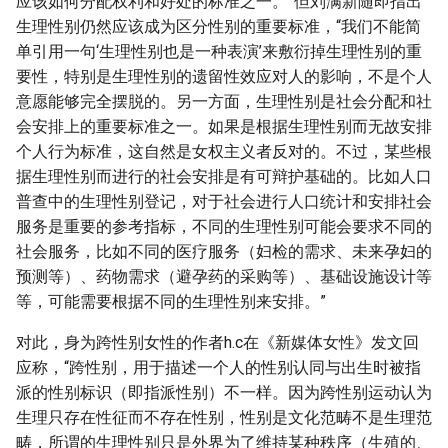
应该如何分配权利和好处的标准之一。”但刘满新随即指出
生理性别仍然应该成为区分性别的重要标准，“我们不能简
单引用一句‘生理性别也是一种表演’来敷衍掉生理性别的重
要性，特别是生理性别的遗留性效应对人的影响，不是个人
意愿能够完全摆脱的。另一方面，生理性别是社会分配和社
会安排上的重要标准之一。如果是根据生理性别而无故安排
个人行为标准，这自然是女权主义者反对的。不过，某些根
据生理性别而进行的社会安排是有可辩护基础的。比如人口
普查中的生理性别登记，对于社会进行人口统计和安排社会
服务是重要的参考指标，不同的生理性别可能会要求不同的
社会服务，比如不同的医疗服务（妇检的需求、未来孕妇的
预测等）、药物需求（避孕药的采购等）、基础设施设计等
等，可能需要根据不同的生理性别来安排。”
对此，身为跨性别女性的作者h.c在《新媒体女性》发文回
应称，“跨性别，用于描述一个人的性别认同与出生时被指
派的性别标识（即指派性别）不一样。因为跨性别运动认为
生理只存在性征而不存在性别，性别是文化范畴不是生理范
畴，所谓的生理性别只是外界为了维持某种秩序（生殖的、