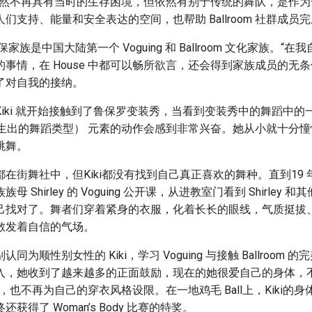
e 虽然不再具有当时的生存困境，但依然有别于传统的舞队，是作
们支持、能量和安全表达的空间，也帮助 Ballroom 社群成员
家族是中国大陆第一个 Voguing 和 Ballroom 文化家族。“
事情，在 House 中都可以畅所欲言，还会得到家族成员的无条件支
了对自我的接纳。
iki 就开始接触到了鲁保罗变装秀，当看到变装秀中的舞蹈中的一些 
 文化衍生出的舞蹈类型） 元素的动作会感到非常兴奋。她从小就十分
跳舞。
在街舞社中，但Kiki都没有找到自己真正喜欢的舞种。直到19
 Shirley 的 Voguing 公开课，从进教室门看到 Shirley
己找对了。舞者们穿着紧身的衣服，化着长长的眼线，气质挺拔
散发着自信的气场。
同为顺性别女性的 Kiki，学习 Voguing 与接触 Ballroom
入，她收到了越来越多的正面鼓励，现在的她很爱自己的身体，不
，也不再为自己的穿衣风格设限。在一地鸡毛 Ball上，Kiki的
获得了 Woman’s Body 比赛的特奖。