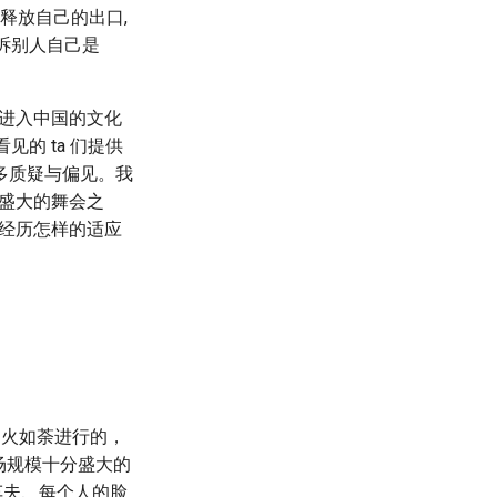
们释放自己的出口,
告诉别人自己是
而进入中国的文化
见的 ta 们提供
多质疑与偏见。我
了盛大的舞会之
会经历怎样的适应
如火如荼进行的，
。这是一场规模十分盛大的
车夫、每个人的脸