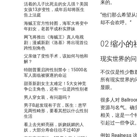
来的。
活着的儿子比死去的女儿强？美国
女孩13岁变性，成年后却将医生
“他们那么希望从
告上法庭
却不会欢呼。”
海贼王官方性转图，海军大将变中
年妇女，老甚平成朴实胖妹
网飞将推出《海贼王》真人电视
02 缩小的
剧；漫威新剧《洛基》将出现首位
跨性别角色
父亲做了变性手术，该如何与他和
现实世界的问
解？
特朗普重启跨性别禁令：15000名
不仅仅是性少数
军人面临被驱逐的命运
所有现实世界的
甜茶新剧女主太难定！5大女神竞
显眼。
争公主角色，还有一位是跨性别者
男人穿女装，有问题吗？
很多人对 Bal
男子B超发现有子宫，医生：患罕
资源与名气。确实，
见两性畸形，要看其想以什么性别
相关，这是一个
生活
引起过一些争议
看上去光鲜亮丽，妖娆妩媚的人
妖，大部分寿命往往不过40岁
例如 Realne