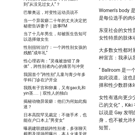
到“从没见过女人”？
Women's b
巴黎奥运，对变性运动员说不
是每位选手的肉
当一个异装癖二十年的丈夫决定把
秘密告诉妻子｜故事FM
东亚社会的女性
当了十几年男生，却被医生告知可
女性特质的肢体
以选择做女生
性别扭转治疗：一个跨性别女孩的
大多数女性都对展
残酷“成年礼”
种宣言：我承认
性心理咨询：“灵魂被放错了身
体”，跨性别者内心的痛苦与冲突
“ Ballroom
我国首个“跨性别”儿童与青少年多
如此说道。这也是
学科门诊在沪开业
择和性少数群体站
我既有子宫和卵巢，又有gao丸和
yin茎……｜双性人的独白
女性有逃向更少
揭秘动物异装癖：他们为何如此痴
己的文化”，Kik
迷？
以说是 Gay 
日本高院罕见裁定：不做手术，也
身，也不被允许外
能在户口本上“男变女”
短暂。
曝易建联嫖娼跨性别者，多张聊天
截图及现场照曝出，本人火速关评