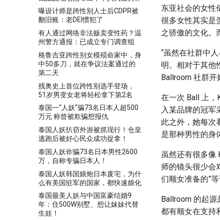
东亚社会的女性似
曝设计师是跨性别人士后CDPR被
很多女性其实是羡
翻旧账：老DEI惯犯了
之骄傲的文化。
有人通过网络非法贩卖变性药？温
州警方通报：已成立专门调查组
“虽然在社群中人
格鲁吉亚跨性别女模殒命家中，身
中50多刀，就在争议法案通过的
明。相对于其他性
第二天
Ballroom 
残奥史上首位跨性别选手登场，
51岁男变女老将轻松拿下第2名
在一次 Ball 
泰国一“人妖”骗73名日本人超500
入某品牌的冠军
万元 称曾被欺骗想报仇
此之外，她每次
泰国人妖扒窃外游被抓现行！仓皇
是那种男性的身
逃跑后被好心民众成功捉拿！
泰国人妖诈骗73名日本男性2600
虽然还有很多像 K
万，自称专骗日本人！
师的镜头很少会对准
泰国人妖韩国娘炮日本废宅，为什
们顺女准备的”
么有美国驻军的国家，都快速娘化
泰国最美人妖与中国富豪结婚9
Ballroom
年：住500W别墅、想让妹妹代替
都有顺女在支持
生娃！