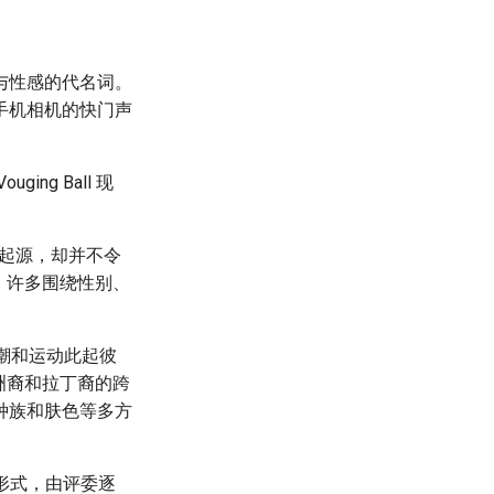
与性感的代名词。
。手机相机的快门声
g Ball 现
的起源，却并不令
泪，许多围绕性别、
潮和运动此起彼
非洲裔和拉丁裔的跨
种族和肤色等多方
等形式，由评委逐