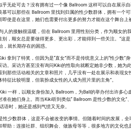
乎无处可去？没有拥有过一个像 Ballroom 这样可以自在展示
慕可以那些在 Ballroom 里找到归属的性少数群体，拥有一个
而即使是在这里，她们也需要付出更多的努力才能在这个舞台上
与人的接触很温暖，但在 Ballroom 里用性别分类，作为顺女
别，顺女总是要做得更多、更出彩，才能得到一些关注。”这是 K
社群开始，就长期存在的困惑。
上，Kiki 拿到了特奖，但因为是“直女”而不是传统意义上的“性少数
采访。采访方甚至没有询问Kiki的性取向就断定她非少数，她为
看到那些活动相关的文章和照片，几乎没有一处在展示和表现女性
体特征比较明显，但装扮成女性的人成为照片里的主角”。
iki 一样，以顺女身份加入 Ballroom，为Ball的举办付出许
在她们身上。而当Kiki听到类似“ Ballroom 是性少数的文化
等话语时，她还是感到气愤又无奈。
 的起源是性少数群体，这是不会被改变的事情。但随着时间的发展，
和帮助：连接社群、组织舞会、做族母等等，很多地方的文化也