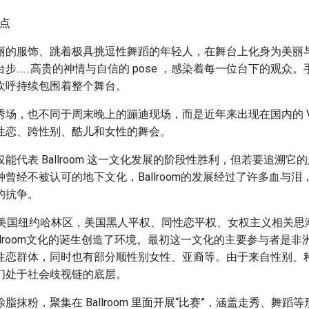
点点
丽的服饰、跳着极具挑逗性舞蹈的年轻人，在舞台上化身为美丽
步……高贵的神情与自信的 pose ，感染着每一位台下的观众
欢呼持续包围着整个舞台。
场，也不同于周末晚上的蹦迪现场，而是近年来出现在国内的 Vougin
性恋、跨性别、酷儿和女性的舞会。
能代表 Ballroom 这一文化发展的阶段性胜利，但若要追溯它
曾经不被认可的地下文化，Ballroom的发展经过了许多血与
的抗争。
的美国纽约哈林区，美国黑人平权、同性恋平权、女权主义相关思
llroom文化的诞生创造了环境。最初这一文化的主要参与者是
性恋群体，同时也有部分顺性别女性、亚裔等。由于来自性别、
们处于社会歧视链的底层。
脂抹粉，聚集在 Ballroom 里面开展“比赛”，涵盖走秀、舞蹈