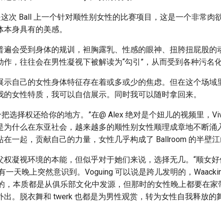
ody 是这次 Ball 上一个针对顺性别女性的比赛项目，这是一个非常
体本身具有的美感。
普遍会受到身体的规训，袒胸露乳、性感的眼神、扭胯扭屁股的动
动作，往往会在男性凝视下被解读为“勾引”，从而受到各种污名
示自己的女性身体特征存在着或多或少的焦虑。但在这个场域里， 
我的女性特质，我可以自信展示。同时我可以随时拿回来。
 是一个把选择权还给你的地方。”在@ Alex 绝对是个妞儿的视频里，Vivyne
为什么在东亚社会，越来越多的顺性别女性顺理成章地不断涌入 Ba
在一起，贡献自己的力量，女性几乎构成了 Ballroom 的半壁
父权凝视环境的本能，但似乎对于她们来说，选择无几。“顺女好
i 有一天晚上突然意识到。Voguing 可以说是跨儿发明的，Waack
发明的，本质都是从俱乐部文化中发源，但那时的女性晚上都要在
出。脱衣舞和 twerk 也都是为男性观赏，转为女性自我释放