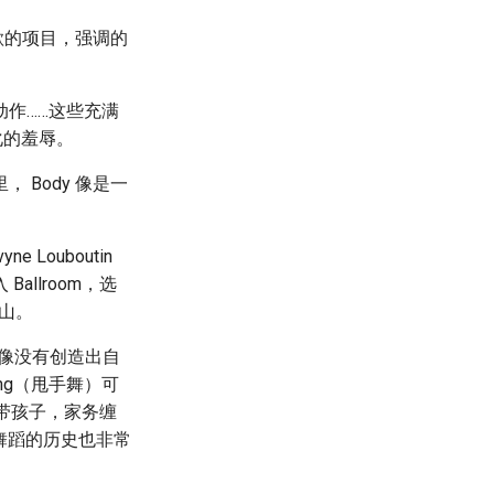
肉欲的项目，强调的
作……这些充满
化的羞辱。
Body 像是一
 Louboutin
llroom，选
江山。
像没有创造出自
ing（甩手舞）可
家带孩子，家务缠
的舞蹈的历史也非常