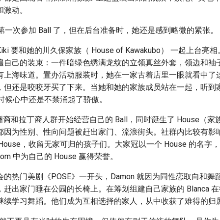
和激动。
i 第一次参加 Ball 了，但在后台准备时，她还是感到略微的紧张。
ki 要和她的川久保家族（ House of Kawakubo） 一起上台
遍自己的装束：一件暗绿色绣满龙纹的立领真丝外套，领边和袖
有上海味道。置办活动服装时，她在一家古着店里一眼就看中了
，但还是咬咬牙买了下来。当她和她的家族成员站在一起，听到
o”的时候心中还是不禁涌起了骄傲。
非洲裔和拉丁裔人群开始经营自己的 Ball，同时诞生了 House（
都因为性别、性向问题被赶出家门、流浪街头。社群内比较有影
House，收留无家可归的孩子们。大家冠以一个 House 的名
oom 中为自己的 House 赢得荣誉。
的热门美剧《POSE》一开头，Damon 就因为同性恋取向和
赶出家门睡在公园的长椅上。在筹划组建自己家族的 Blanca 
继续学习舞蹈。他们成为互相选择的家人，从中收获了难得的归