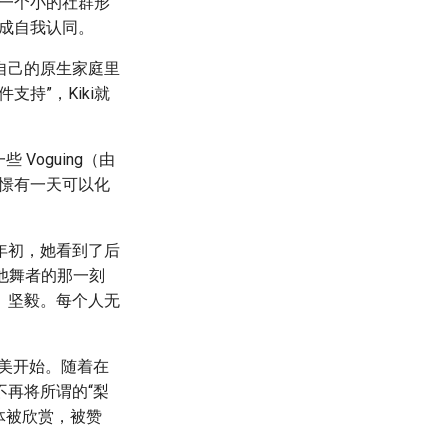
为一个小的社群形
完成自我认同。
在我自己的原生家庭里
持”，Kiki就
Voguing（由
憧憬有一天可以化
 年初，她看到了后
 和其他舞者的那一刻
、坚毅。每个人无
 的完美开始。随着在
再将所谓的“梨
身体被欣赏，被赞