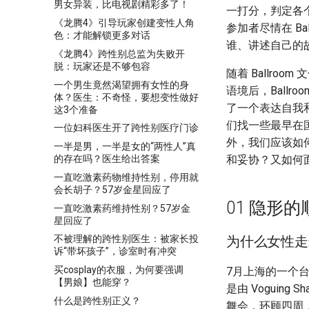
男女异装，比电视剧精彩多了！
一打分，判定各个
《龙腾4》引导玩家创建变性人角
参加者尽情在 B
色：才能解锁更多对话
谁、讲述自己的
《龙腾4》跨性别总监为失败开
脱：玩家还是不够包容
随着 Ballr
一个男生竟然渴望拥有女性的身
语境后，Ball
体？医生：不奇怪，要想变性做好
了一个表达自我
这3个准备
们找一些最早在国
一位妇科医生开了跨性别医疗门诊
外，我们应该如何
一半是男，一半是女的“两性人”真
的存在吗？医生给出答案
和妥协？又如何
一直吃激素药物维持性别，停用就
会长胡子？57岁金星回应了
01 隐形的
一直吃激素药维持性别？57岁金
星回应了
为什么女性走进B
不被理解的跨性别医生：被家长投
诉“带坏孩子”，诊室时有冲突
买cosplay的衣服，为何要强调
7月上海的一个
【男娘】也能穿？
是由 Voguing 
什么是跨性别正义？
舞会，环顾四周