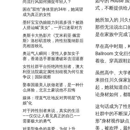
如今的 Hous
尚流行风如何捕捉年轻人？
式，不断提供给人
困在“双性”身体里的34年，她渴望
成为真正的女性
她所加入的 川久保
墨轩宝宝伪娘能力到底多强？被路
那些无法说出口的
人搭讪喊“美女”，一开口迷晕对方
是在家族中完成
奥斯卡大热影片《艾米莉亚·佩雷
斯》洛杉矶首映，跨性别戛纳影后
亮相首映礼
早在高中时期，K
Ballroom
奥运气人瞬间：变性人参加女子
赛，香港选手赛服遭破坏含泪退赛
着妆、穿高跟鞋
女性社群平台拒绝跨性别者，澳大
利亚法院裁定属性别歧视为何引发
虽然高中、大学都
争议｜国际观察
来担任川久保家族族母
娶泰国最美人妖做老婆，是一种什
起，她就知道自
么体验，北京土豪说他不后悔
论身材如何，都
媒体：理直气壮地反对男明星“伪
娘”化
这句话成为了性别认
对于跨性别者来说，真实的生活
社群中的不断深
——仅仅让人看见真正的自己——
形”身材视作缺点
需要极大的勇气
美，被欢呼，最终还
对美型角色的喜爱，为何上升