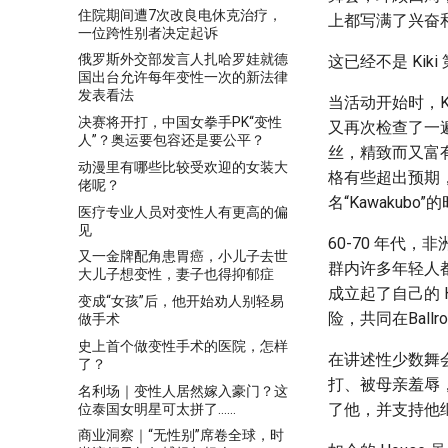
住院期间遭7次改良电休克治疗，
上都写满了兴奋
一位跨性别者决定起诉
俄罗斯外交部发言人扎哈罗娃就德
这已经不是 Kik
国出台允许每年变性一次的新法律
发表看法
当活动开始时，Ki
决赛将开打，中国女拳手PK“变性
又再次检查了一
人”？奥运要包容还是要公平？
丝，精致而又富
动漫里有哪些比较受欢迎的女装大
格有些超出预期
佬呢？
名“Kawakub
医疗专业人员对变性人有更高的偏
见
60-70 年代，
又一金牌配角患胃癌，小儿子去世
群内许多年轻人
大儿子想变性，妻子也得抑郁症
成立起了自己的 
变成“女孩”后，他开始劝人别轻易
险，共同在Ballr
做手术
史上首个做变性手术的医院，怎样
在讲述性少数舞会
了？
打、被母亲羞辱，
名利场｜变性人居然嫁入豪门？这
了他，并支持他
位泰国女明星可太拼了……
商业洞察｜“无性别”席卷全球，时