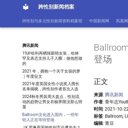
跨性别新闻档案
跨性别与多元性别新闻资料档案馆
中国新闻网
凤凰网
Ball
腾讯新闻
19岁哈利再晒辣眼睛女装，哈林
登场
罕见表态支持儿子入圈：做他想做
的
2021 年，拥抱一个关于女孩的梦
｜年度征文
正文
2021年度英国女性小说奖入围长
名单揭晓，跨性别作者首次入选
来源
:
腾讯新闻
2024秋冬男装周大盘点，性别流
作者
: 青年志Youth
动的趋势让男女衣橱界限没那么明
显
时间
: 2021-10-2
Ballroom文化进入国内，一些年
标签
: Ballroom,
轻人正在等待登场
编辑
: 青豆
J.K.罗琳再因跨性别言论遭攻击？