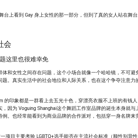
舞台上看到 Gay 身上女性的那一部分，但到了真的女人站在舞
社会
题这里也很难幸免
群体和女性之间存在问题，这个小场合就像一个哈哈镜，不可避
问题。真实生活中的社会地位和人际关系，也在这个争夺注意力
lroom 的印象都是一群看上去五光十色，穿漂亮衣服不上班的有钱
因为 Voguing Shanghai这个舞蹈工作室品牌的诞生本身
特例。也经常能看到为商业品牌的合作派对，包括穿一身名牌来
。
ss 这一项目主要考验 LGBTQ+选手能否在主流社会标准（顺性别