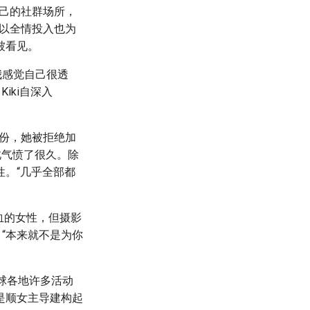
自己的社群场所，
可以全情投入也为
被看见。
的我感觉自己很透
iki自深入
”身份，她被拒绝加
此气愤了很久。除
。“几乎全部都
多心血的女性，但摄影
”、“本来就不是为你
全球各地许多活动
是顺女主导建构起