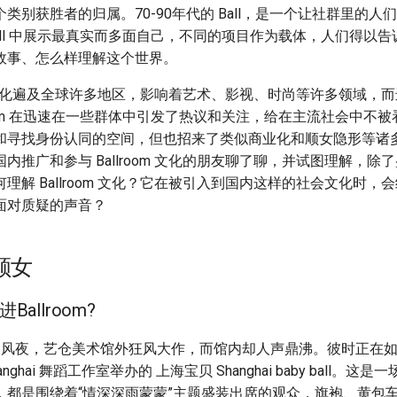
类别获胜者的归属。70-90年代的 Ball，是一个让社群里的人
all 中展示最真实而多面自己，不同的项目作为载体，人们得以
故事、怎么样理解这个世界。
oom 文化遍及全球许多地区，影响着艺术、影视、时尚等许多领域，
room 在迅速在一些群体中引发了热议和关注，给在主流社会中不被看
和寻找身份认同的空间，但也招来了类似商业化和顺女隐形等诸
内推广和参与 Ballroom 文化的朋友聊了聊，并试图理解，除
理解 Ballroom 文化？它在被引入到国内这样的社会文化时，
面对质疑的声音？
顺女
allroom?
台风夜，艺仓美术馆外狂风大作，而馆内却人声鼎沸。彼时正在
Shanghai 舞蹈工作室举办的 上海宝贝 Shanghai baby ball
，都是围绕着“情深深雨蒙蒙”主题盛装出席的观众，旗袍、黄包