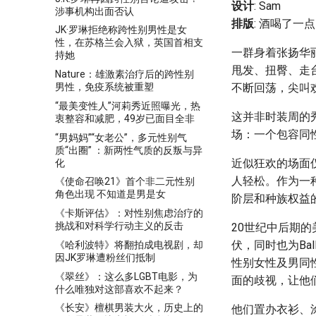
设计
: Sam
涉事机构出面否认
排版
: 酒喝了一
JK·罗琳拒绝称跨性别男性是女
性，在苏格兰会入狱，英国首相支
一群身着张扬华
持她
甩发、扭臀、走台
Nature：雄激素治疗后的跨性别
男性，免疫系统被重塑
不断回荡，尖叫
“最美变性人”河莉秀近照曝光，热
这并非时装周的秀
衷整容和减肥，49岁已面目全非
场：一个包容同
“男妈妈”“女老公”，多元性别气
质“出圈” ：新两性气质的反叛与异
近似狂欢的场面仅
化
人轻松。作为一种
《使命召唤21》首个非二元性别
角色出现 不知道是男是女
阶层和种族权益
《卡斯评估》：对性别焦虑治疗的
挑战和对科学行动主义的反击
20世纪中后期
伏，同时也为Ba
《哈利波特》将翻拍成电视剧，却
因JK罗琳遭粉丝们抵制
性别女性及男同
《翠丝》：这么多LGBT电影，为
面的歧视，让他
什么唯独对这部喜欢不起来？
《长安》檀棋男装大火，历史上的
他们置办衣衫、涂