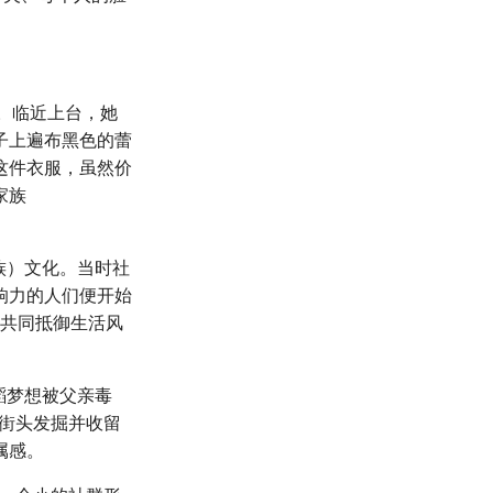
亮相。临近上台，她
子上遍布黑色的蕾
这件衣服，虽然价
家族
家族）文化。当时社
响力的人们便开始
字，共同抵御生活风
舞蹈梦想被父亲毒
在街头发掘并收留
属感。