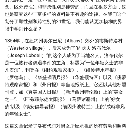
念。区分跨性别和非跨性别是徒劳的，而且在很多方面，这
也是研究这些丰富多样的资料最不有趣的途径。在我们这个
划分了顺性别和跨性别的21世纪，我们能从更加模糊的界
限中学到什么呢？
1854年，在纽约州奥尔巴尼（Albany）郊外的韦斯特洛村
（Westerlo village），后来成为了“约瑟夫·洛布代尔
（Joseph Lobdell）”的这个人成为了当地名人。洛布代尔
是一位旅行者偶遇事件的主角，标题为“一位年轻女士的非
凡表演”，刊登在《纽约观察家报》、《纽波特水星报》
（罗德岛）、《华盛顿哨兵报》（华盛顿特区）以及《佛蒙
特观察家报》和《州日报》等当地报纸上。它还以其他标题
刊登，如《真美国人日报》（新泽西州特伦顿）上的“美女
之一”、《匹兹菲尔德太阳报》（马萨诸塞州）上的“好女
孩”以及《锡安倡导者报》（缅因州波特兰）上的“成就非凡
的年轻女士”。
这篇文章记录了洛布代尔对男女所应承担的所有劳动和照料