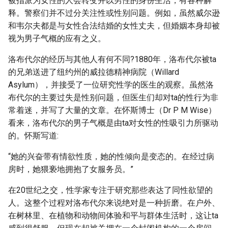
被指派为女性的人会转变并以男性的身份生活，有各种解
释。警察们并不过分关注性或性别问题。例如，虽然威尔逊
和韦尔夫都是与女性合法结婚的女性丈夫，但婚姻本身却被
视为男子气概的应有之义。
洛布代尔的经历与其他人有何不同?1880年，洛布代尔被ta
的兄弟送进了纽约州的威拉德精神病院（Willard
Asylum），并接受了一位研究性学的医生的观察。虽然洛
布代尔的主要过失是性别问题，但医生们却对ta的性行为非
常着迷，并写了大量的文章。在怀斯博士（Dr P M Wise）
看来，洛布代尔的男子气概是由ta对女性的性吸引力所驱动
的。怀斯写道:
“她的兴奋带有情欲性质，她的性倾向是变态的。在经过病
房时，她猥亵地拥抱了女服务员。”
在20世纪之交，性学家专注于研究那些表达了同性欲望的
人。这整个过程对洛布代尔来说绝对是一种折磨。在户外、
在树林里、在植物和动物间体验和平与群体生活时，这让ta