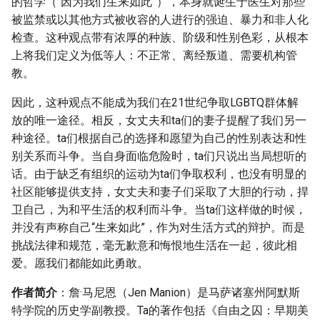
的哲学（“因为我们生来如此”），本身就诞生于医生对那些
被监禁或以其他方式被收容的人进行的强迫、暴力和非人化
检查。这种观点带有浓厚的种族、阶级和性别色彩，从根本
上将我们定义为低等人：不正常、离经叛道、需要机构管
教。
因此，这种观点不能成为我们在21世纪争取LGBTQ群体解
放的唯一途径。相反，女丈夫和ta们的妻子提醒了我们另一
种途径。ta们根据自己的选择和愿望为自己的性别表达和性
别关系而斗争。当自身面临危险时，ta们只说出当局想听的
话。由于缺乏有组织的运动为ta们争取权利，也没有明显的
社区能够提供支持，女丈夫和妻子们采取了大胆的行动，捍
卫自己，为和平生活的权利而斗争。当ta们这样做的时候，
并没有声称自己“生来如此”，作为对生活方式的辩护。而是
挑战法律和规范，毫无歉意和悔恨地生活在一起，彼此相
爱。愿我们都能如此勇敢。
作者简介
：詹·马尼恩（Jen Manion）是马萨诸塞州阿默斯
特学院的历史学副教授。Ta的著作包括《自由之囚：早期美