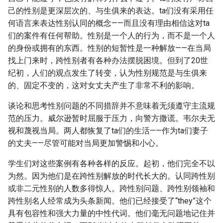
己的性别是更深层次的、与生俱来的表达。ta们没有采用任
何语言来表达性别认同的概念——而且没有理由相信这对ta
们的案件有任何帮助。性别是一个人的行为，而不是一个人
的身份或拥有的东西。性别的短暂性是一种解放——在当局
找上门来时，跨性别者有各种办法摆脱困境。但到了20世
纪初，人们的观点发生了转变，认为性别规范是与生俱来
的、固定不变的，这对女丈夫产生了非常不利的影响。
谈论和思考性别问题的不同措辞并不意味着无须遵守主流规
范的压力。威尔逊暂时屈服于压力，向警方撒谎。韦尔夫无
视和蔑视当局。两人都恢复了ta们的生活——作为ta们妻子
的丈夫——尽管可能对当局更加警惕和小心。
学生们对这些案例有各种各样的反应。起初，他们完全不以
为然。因为他们是在跨性别解放的时代长大的。认同跨性别
或非二元性别的人数多得惊人。跨性别问题、跨性别领袖和
跨性别名人经常成为头条新闻。他们已经接受了“they”这个
具有包容性和强大力量的中性代词。他们毫无问题地记住并