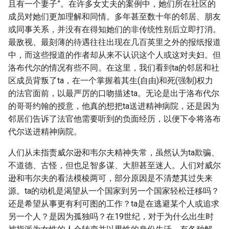
且有一个妻子”。在许多女丈夫的案例中，她们所在社区的
成员对她们更加理解和同情。多年甚至数十年的邻居、朋友
或同事关系，并没有在得知她们的非传统性别后立即打消。
最敌视、最刻薄的待遇往往出现在几百英里之外的报纸报道
中，而这些报道的作者却从来不认识这个人或这对夫妇。但
洛布代尔的情况有些不同。在这里，我们看到ta的邻居和社
区成员背叛了ta，在一个掌握着其生(自由)和死(强制)权力
的法官面前，以最严厉的口吻描述ta。无论是出于洛布代尔
的哥哥约翰的授意，他真的想把ta送进精神病院，还是因为
邻居们告诉了法官他需要听到的负面经历，以便下令将洛布
代尔送进精神病院。
人们从未指责威尔逊和韦尔夫精神失常，虽然认为ta欺骗、
不道德、古怪，但也足智多谋、大胆甚至迷人。人们对威尔
逊和韦尔夫的看法模棱两可，部分原因是不清楚其过失来
源。ta的动机是渴望从一个国家到另一个国家轻松迁移吗？
还是希望从事更有利可图的工作？ta是在逃避某个人或追求
另一个人？是因为孤独吗？在19世纪，对于为什么出生时