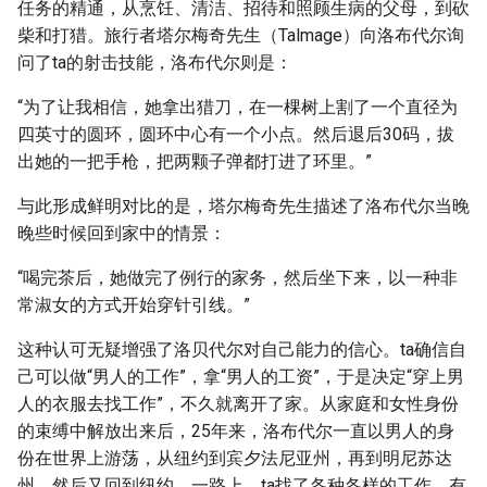
任务的精通，从烹饪、清洁、招待和照顾生病的父母，到砍
柴和打猎。旅行者塔尔梅奇先生（Talmage）向洛布代尔询
问了ta的射击技能，洛布代尔则是：
“为了让我相信，她拿出猎刀，在一棵树上割了一个直径为
四英寸的圆环，圆环中心有一个小点。然后退后30码，拔
出她的一把手枪，把两颗子弹都打进了环里。”
与此形成鲜明对比的是，塔尔梅奇先生描述了洛布代尔当晚
晚些时候回到家中的情景：
“喝完茶后，她做完了例行的家务，然后坐下来，以一种非
常淑女的方式开始穿针引线。”
这种认可无疑增强了洛贝代尔对自己能力的信心。ta确信自
己可以做“男人的工作”，拿“男人的工资”，于是决定“穿上男
人的衣服去找工作”，不久就离开了家。从家庭和女性身份
的束缚中解放出来后，25年来，洛布代尔一直以男人的身
份在世界上游荡，从纽约到宾夕法尼亚州，再到明尼苏达
州，然后又回到纽约。一路上，ta找了各种各样的工作，有