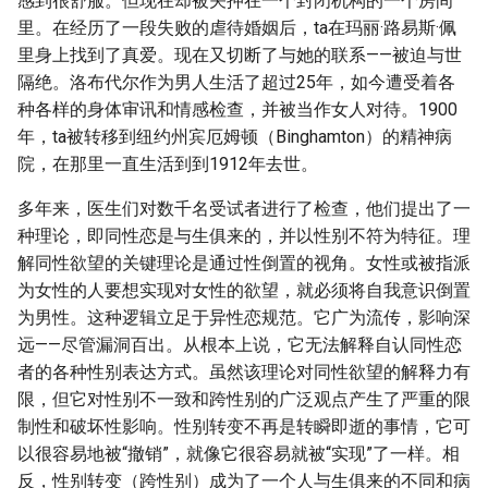
感到很舒服。但现在却被关押在一个封闭机构的一个房间
里。在经历了一段失败的虐待婚姻后，ta在玛丽·路易斯·佩
里身上找到了真爱。现在又切断了与她的联系——被迫与世
隔绝。洛布代尔作为男人生活了超过25年，如今遭受着各
种各样的身体审讯和情感检查，并被当作女人对待。1900
年，ta被转移到纽约州宾厄姆顿（Binghamton）的精神病
院，在那里一直生活到到1912年去世。
多年来，医生们对数千名受试者进行了检查，他们提出了一
种理论，即同性恋是与生俱来的，并以性别不符为特征。理
解同性欲望的关键理论是通过性倒置的视角。女性或被指派
为女性的人要想实现对女性的欲望，就必须将自我意识倒置
为男性。这种逻辑立足于异性恋规范。它广为流传，影响深
远——尽管漏洞百出。从根本上说，它无法解释自认同性恋
者的各种性别表达方式。虽然该理论对同性欲望的解释力有
限，但它对性别不一致和跨性别的广泛观点产生了严重的限
制性和破坏性影响。性别转变不再是转瞬即逝的事情，它可
以很容易地被“撤销”，就像它很容易就被“实现”了一样。相
反，性别转变（跨性别）成为了一个人与生俱来的不同和病