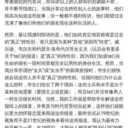
尊重彼此的代名词，而50岁以上的人群却仍在踌躇不前，
并不断寻找借口。当我分享过去跨性别人士的故事时，他们
很高兴知道这些故事，但一般都不感到惊讶。他们期望过去
充满了像他们和他们的朋友现在这样生活的人。
然而，最让我感到惊讶的是，他们如此肯定地宣称谁是过去
的“真正”跨性别，谁只是因为某种“其他”原因而“转变”。威
尔逊、韦尔夫和约瑟夫·洛布代尔等女丈夫（以后会有更多
关于ta们的报道）是“真正”的跨性别，因为我们知道ta们在
生命的很长一段时间里都完全以男性的身份生活。然而，当
我分享所谓的“女兵”或“女水手”的新闻剪报时，学生们很快
就会说这些人并不是“真正”的跨性别。当我问他们为什么会
这么想时，学生们给出了两个理由：这些士兵和水手是出于
某种其他需要（爱国主义或贫困），而且ta们并没有像男人
一样生活很长时间。当然，我的工作就是帮助学生解读这些
报纸上的报道，并将其与时代背景结合起来，这样他们就能
以更大的怀疑态度来阅读这些报道，最终尝试从19世纪的
视角而不是21世纪的视角来看待这些报道。我认为最有力
的见解之一是，在19世纪，大部分人都没有“性别认同”的概