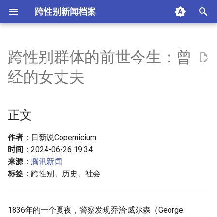
跨性别新闻档案
I
n
跨性别群体的前世今生：曾
正文
i
经的女丈夫
t
摘要与附加信息
i
正文
附加信息 [Processed Page
a
Metadata]
l
作者
：日新说Copernicium
时间
：2024-06-26 19:34
i
来源
：
腾讯新闻
z
标签
：跨性别、历史、社会
i
n
1836年的一个夏夜，警察发现乔治·威尔森（George