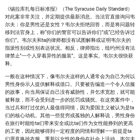
《锡拉库扎每日标准报》（The Syracuse Daily Standard）
对此案非常关注，并定期提供最新消息。当法官直接询问韦
尔夫：你是男性还是女性？韦尔夫拒绝回答，而是将问题转
移到法官身上，称“你们的警官可以告诉你们”或“已经告诉过
你们”。韦尔夫和ta的律师都没有试图解释或证明韦尔夫的
指派性别或性别表达状况。相反，律师指出，纽约州没有法
律禁止"一个人穿着异性的服装"。这是事实。韦尔夫很快获
释。
一般在这种情况下，像韦尔夫这样的人通常会为自己为何以
男性身份示人提供解释或借口。只要被告编造一个令人信服
的故事，向当局保证自己没有威胁性，并乞求宽恕，就可能
被释放，而不会受到进一步的惩罚或骚扰。在这类案件中，
当过兵和打过仗的人最值得同情，因为爱国主义被认为是ta
们的核心动机。其他一些贫穷或孤独的人解释说，男性身份
在旅行时能给ta们带来安全或比ta们作为女性能挣到的更高
的工资，因此能够得到一定程度的同情和理解——前提是ta
们愿意换掉衣服，重新以女性的身份在社会上活动。韦尔夫