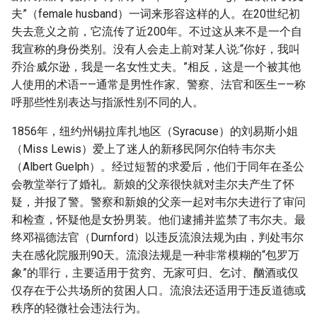
夫”（female husband）一词来形容这样的人。在20世纪初
失去意义之前，它流传了近200年。不过这从来不是一个自
我宣称的身份类别。没有人会走上前对某人说:“你好，我叫
乔治·威尔逊，我是一名女性丈夫。”相反，这是一个被其他
人使用的术语——通常是男性作家、警察、法官和医生——称
呼那些性别表达与指派性别不同的人。
1856年，纽约州锡拉库扎地区（Syracuse）的刘易斯小姐
（Miss Lewis）爱上了迷人的新移民阿尔伯特·韦尔夫
（Albert Guelph）。经过短暂的求爱后，他们于同年在圣公
会教堂举行了婚礼。新娘的父亲很快就对圭尔夫产生了怀
疑，并报了警。警察和新娘的父亲一起对韦尔夫进行了审问
和检查，怀疑他是女扮男装。他们逮捕并监禁了韦尔夫。最
终邓福德法官（Durnford）以违反流浪法规为由，判处韦尔
夫在感化院服刑90天。流浪法规是一种非常模糊的“包罗万
象”的罪行，主要适用于贫穷、无家可归、乞讨、酗酒或仅
仅存在于公共场所的贫困人口。流浪法还适用于违反道德或
秩序的轻微社会违法行为。