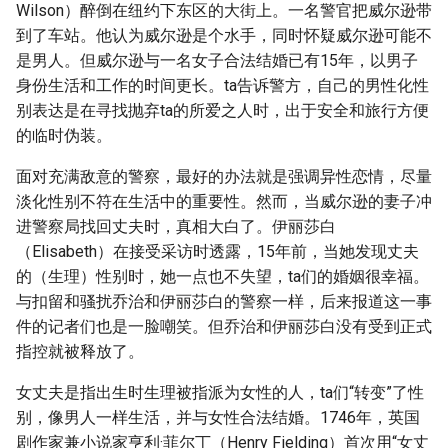
Wilson）醉倒在纽约下东区的大街上。一名警官把威尔逊带
g
到了车站。他认为威尔逊是个水手，同时怀疑威尔逊可能不
s
是男人。但威尔逊与一名女子合法结婚已有15年，以男子
身份生活和工作的时间更长。ta告诉警方，自己的男性化性
e
别表达是在寻找抛弃ta的所爱之人时，出于安全和旅行方便
a
的临时伪装。
r
面对充满敌意的警察，最好的办法就是强调异性恋情，尽量
c
淡化性别不符在生活中的重要性。然而，当威尔逊的妻子冲
进警察局找回丈夫时，真相大白了。伊丽莎白
h
（Elisabeth）在接受采访时透露，15年前，当她发现丈夫
的（生理）性别时，她一点也不失望，ta们的婚姻很幸福。
与扣留和骚扰乔治和伊丽莎白的警察一样，后来报道这一事
件的记者们也是一脸嘲笑。但乔治和伊丽莎白没有受到正式
指控就被释放了。
女丈夫是指出生时生理被指派为女性的人，ta们“转变”了性
别，像男人一样生活，并与女性合法结婚。1746年，英国
剧作家兼小说家亨利·菲尔丁（Henry Fielding）首次用“女丈