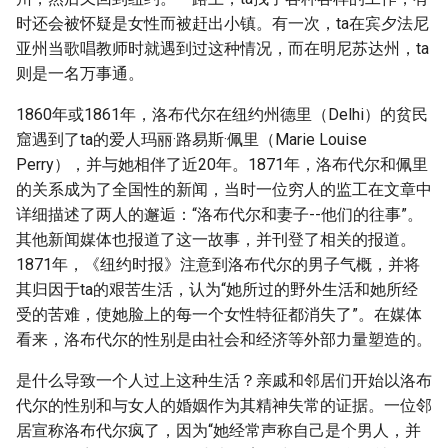
时还会被怀疑是女性而被赶出小镇。有一次，ta在宾夕法尼
亚州当歌唱教师时就遇到过这种情况，而在明尼苏达州，ta
则是一名万事通。
1860年或1861年，洛布代尔在纽约州德里（Delhi）的贫民
窟遇到了ta的爱人玛丽·路易斯·佩里（Marie Louise
Perry），并与她相伴了近20年。1871年，洛布代尔和佩里
的关系成为了全国性的新闻，当时一位穷人的监工在文章中
详细描述了两人的邂逅：“洛布代尔和妻子--他们的往事”。
其他新闻媒体也报道了这一故事，并刊登了相关的报道。
1871年，《纽约时报》注意到洛布代尔的男子气概，并将
其归因于ta的艰苦生活，认为“她所过的野外生活和她所经
受的苦难，使她脸上的每一个女性特征都消失了”。在媒体
看来，洛布代尔的性别是由社会和经济等外部力量塑造的。
是什么导致一个人过上这种生活？亲戚和邻居们开始以洛布
代尔的性别和与女人的婚姻作为其精神失常的证据。一位邻
居宣称洛布代尔疯了，因为“她经常声称自己是个男人，并